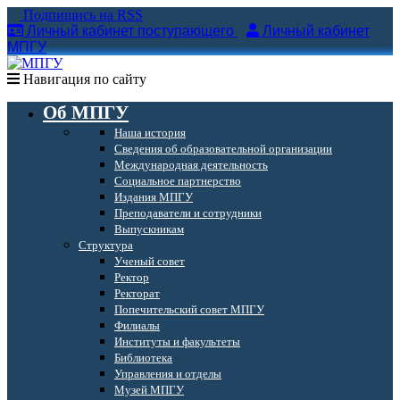
Подпишись на RSS
Личный кабинет поступающего
Личный кабинет
МПГУ
Навигация по сайту
Об МПГУ
Наша история
Сведения об образовательной организации
Международная деятельность
Социальное партнерство
Издания МПГУ
Преподаватели и сотрудники
Выпускникам
Структура
Ученый совет
Ректор
Ректорат
Попечительский совет МПГУ
Филиалы
Институты и факультеты
Библиотека
Управления и отделы
Музей МПГУ