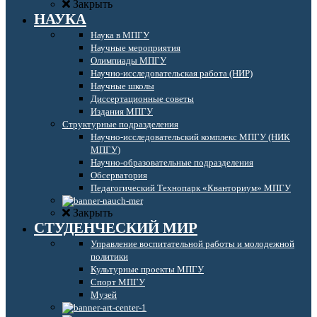
Закрыть
НАУКА
Наука в МПГУ
Научные мероприятия
Олимпиады МПГУ
Научно-исследовательская работа (НИР)
Научные школы
Диссертационные советы
Издания МПГУ
Структурные подразделения
Научно-исследовательский комплекс МПГУ (НИК
МПГУ)
Научно-образовательные подразделения
Обсерватория
Педагогический Технопарк «Кванториум» МПГУ
Закрыть
СТУДЕНЧЕСКИЙ МИР
Управление воспитательной работы и молодежной
политики
Культурные проекты МПГУ
Спорт МПГУ
Музей