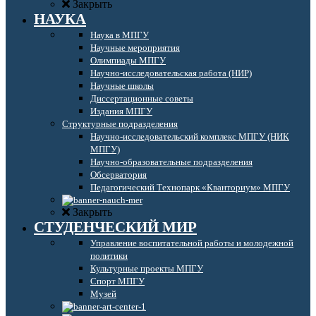
Закрыть
НАУКА
Наука в МПГУ
Научные мероприятия
Олимпиады МПГУ
Научно-исследовательская работа (НИР)
Научные школы
Диссертационные советы
Издания МПГУ
Структурные подразделения
Научно-исследовательский комплекс МПГУ (НИК
МПГУ)
Научно-образовательные подразделения
Обсерватория
Педагогический Технопарк «Кванториум» МПГУ
Закрыть
СТУДЕНЧЕСКИЙ МИР
Управление воспитательной работы и молодежной
политики
Культурные проекты МПГУ
Спорт МПГУ
Музей