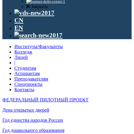
Закрыть
CN
EN
Институты/Факультеты
Колледж
Лицей
|
Студентам
Аспирантам
Преподавателям
Спецпроекты
Контакты
ФЕДЕРАЛЬНЫЙ ПИЛОТНЫЙ ПРОЕКТ
День открытых дверей
Год единства народов России
Год дошкольного образования