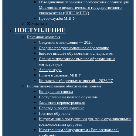
Объединенная первичная профсоюзная организация
Московского педагогического государственного
университета (ОППО МПГУ)
Пресс-служба МПГУ
Закрыть
ПОСТУПЛЕНИЕ
Приемная комиссия
Сведения о зачислении — 2026
Среднее профессиональное образование
Базовое высшее образование и специалитет
Специализированное высшее образование и
магистратура
Аспирантура
Прием в филиалы МПГУ
Контакты отборочных комиссий – 2026/27
Нормативно-правовое обеспечение приема
Конкурсные списки
Поступление на целевое обучение
Заселение первокурсников
Перевод и восстановление
Платное обучение
Информация о поступлении для лиц с ограниченными
возможностями здоровья
Иностранным абитуриентам / For international
applicants