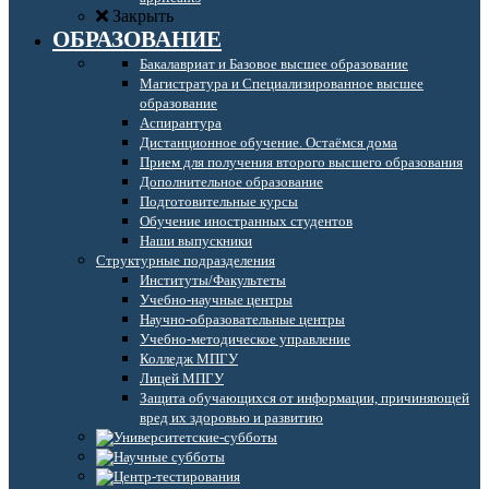
Закрыть
ОБРАЗОВАНИЕ
Бакалавриат и Базовое высшее образование
Магистратура и Специализированное высшее
образование
Аспирантура
Дистанционное обучение. Остаёмся дома
Прием для получения второго высшего образования
Дополнительное образование
Подготовительные курсы
Обучение иностранных студентов
Наши выпускники
Структурные подразделения
Институты/Факультеты
Учебно-научные центры
Научно-образовательные центры
Учебно-методическое управление
Колледж МПГУ
Лицей МПГУ
Защита обучающихся от информации, причиняющей
вред их здоровью и развитию