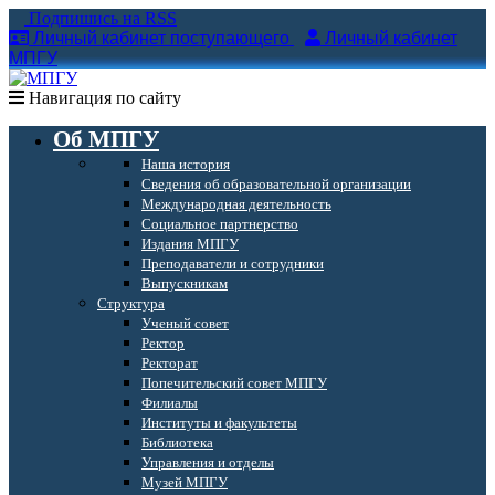
Подпишись на RSS
Личный кабинет поступающего
Личный кабинет
МПГУ
Навигация по сайту
Об МПГУ
Наша история
Сведения об образовательной организации
Международная деятельность
Социальное партнерство
Издания МПГУ
Преподаватели и сотрудники
Выпускникам
Структура
Ученый совет
Ректор
Ректорат
Попечительский совет МПГУ
Филиалы
Институты и факультеты
Библиотека
Управления и отделы
Музей МПГУ