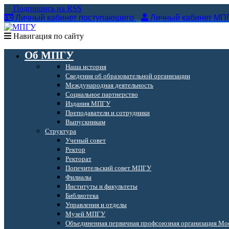
Подпишись на RSS
Личный кабинет поступающего
Личный кабинет МП
Навигация по сайту
Об МПГУ
Наша история
Сведения об образовательной организации
Международная деятельность
Социальное партнерство
Издания МПГУ
Преподаватели и сотрудники
Выпускникам
Структура
Ученый совет
Ректор
Ректорат
Попечительский совет МПГУ
Филиалы
Институты и факультеты
Библиотека
Управления и отделы
Музей МПГУ
Объединенная первичная профсоюзная организация Мос