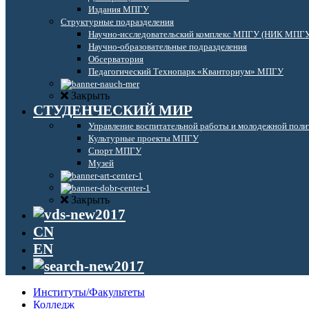
Издания МПГУ
Структурные подразделения
Научно-исследовательский комплекс МПГУ (НИК МПГ
Научно-образовательные подразделения
Обсерватория
Педагогический Технопарк «Кванториум» МПГУ
Закрыть
СТУДЕНЧЕСКИЙ МИР
Управление воспитательной работы и молодежной поли
Культурные проекты МПГУ
Спорт МПГУ
Музей
Закрыть
CN
EN
Институты/Факультеты
Колледж