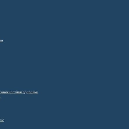
ра
озможностями здоровья
s
ние