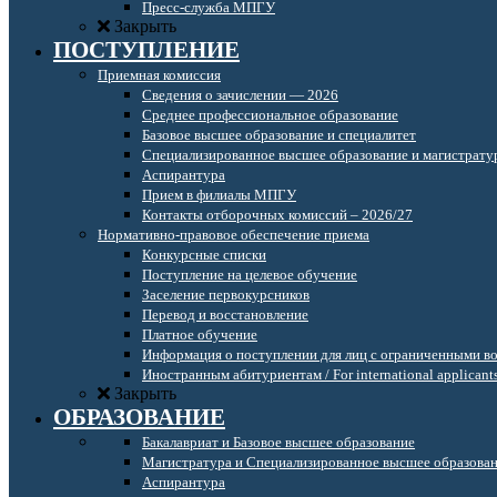
Пресс-служба МПГУ
Закрыть
ПОСТУПЛЕНИЕ
Приемная комиссия
Сведения о зачислении — 2026
Среднее профессиональное образование
Базовое высшее образование и специалитет
Специализированное высшее образование и магистрату
Аспирантура
Прием в филиалы МПГУ
Контакты отборочных комиссий – 2026/27
Нормативно-правовое обеспечение приема
Конкурсные списки
Поступление на целевое обучение
Заселение первокурсников
Перевод и восстановление
Платное обучение
Информация о поступлении для лиц с ограниченными в
Иностранным абитуриентам / For international applicant
Закрыть
ОБРАЗОВАНИЕ
Бакалавриат и Базовое высшее образование
Магистратура и Специализированное высшее образова
Аспирантура