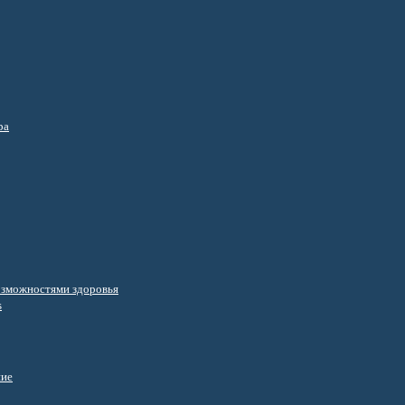
ра
озможностями здоровья
s
ние