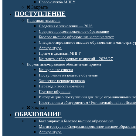
Пресс-служба МПГУ
Закрыть
ПОСТУПЛЕНИЕ
Приемная комиссия
Сведения о зачислении — 2026
Среднее профессиональное образование
Базовое высшее образование и специалитет
Специализированное высшее образование и магистрату
Аспирантура
Прием в филиалы МПГУ
Контакты отборочных комиссий – 2026/27
Нормативно-правовое обеспечение приема
Конкурсные списки
Поступление на целевое обучение
Заселение первокурсников
Перевод и восстановление
Платное обучение
Информация о поступлении для лиц с ограниченными в
Иностранным абитуриентам / For international applicant
Закрыть
ОБРАЗОВАНИЕ
Бакалавриат и Базовое высшее образование
Магистратура и Специализированное высшее образова
Аспирантура