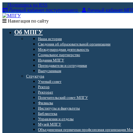
Подпишись на RSS
Личный кабинет поступающего
Личный кабинет МП
Навигация по сайту
Об МПГУ
Наша история
Сведения об образовательной организации
Международная деятельность
Социальное партнерство
Издания МПГУ
Преподаватели и сотрудники
Выпускникам
Структура
Ученый совет
Ректор
Ректорат
Попечительский совет МПГУ
Филиалы
Институты и факультеты
Библиотека
Управления и отделы
Музей МПГУ
Объединенная первичная профсоюзная организация Мос