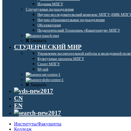
Издания МПГУ
Структурные подразделения
Научно-исследовательский комплекс МПГУ (НИК МПГ
Научно-образовательные подразделения
Обсерватория
Педагогический Технопарк «Кванториум» МПГУ
Закрыть
СТУДЕНЧЕСКИЙ МИР
Управление воспитательной работы и молодежной поли
Культурные проекты МПГУ
Спорт МПГУ
Музей
Закрыть
CN
EN
Институты/Факультеты
Колледж