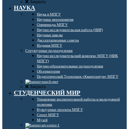
Закрыть
НАУКА
Наука в МПГУ
Научные мероприятия
Олимпиады МПГУ
Научно-исследовательская работа (НИР)
Научные школы
Диссертационные советы
Издания МПГУ
Структурные подразделения
Научно-исследовательский комплекс МПГУ (НИК
МПГУ)
Научно-образовательные подразделения
Обсерватория
Педагогический Технопарк «Кванториум» МПГУ
Закрыть
СТУДЕНЧЕСКИЙ МИР
Управление воспитательной работы и молодежной
политики
Культурные проекты МПГУ
Спорт МПГУ
Музей