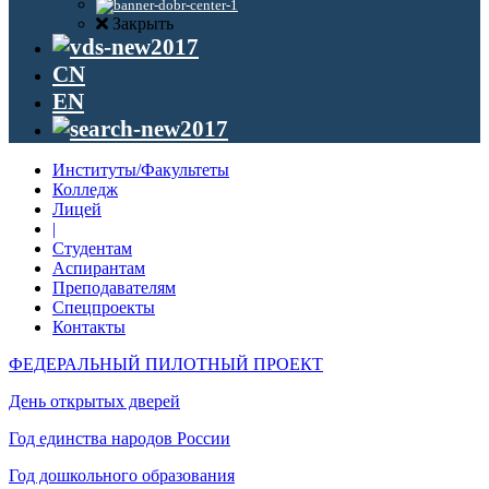
Закрыть
CN
EN
Институты/Факультеты
Колледж
Лицей
|
Студентам
Аспирантам
Преподавателям
Спецпроекты
Контакты
ФЕДЕРАЛЬНЫЙ ПИЛОТНЫЙ ПРОЕКТ
День открытых дверей
Год единства народов России
Год дошкольного образования