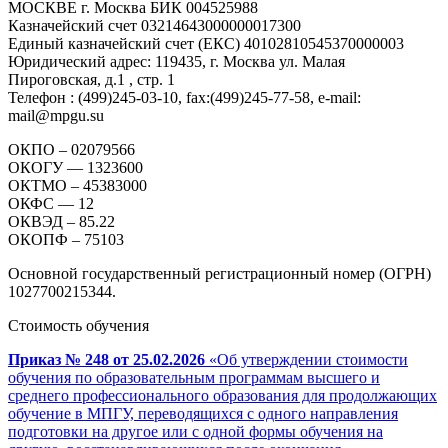
МОСКВЕ г. Москва БИК 004525988
Казначейский счет 03214643000000017300
Единый казначейский счет (ЕКС) 40102810545370000003
Юридический адрес: 119435, г. Москва ул. Малая
Пироговская, д.1 , стр. 1
Телефон : (499)245-03-10, fax:(499)245-77-58, e-mail:
mail@mpgu.su
ОКПО – 02079566
ОКОГУ — 1323600
ОКТМО – 45383000
ОКФС — 12
ОКВЭД – 85.22
ОКОПФ – 75103
Основной государственный регистрационный номер (ОГРН)
1027700215344.
Стоимость обучения
Приказ № 248 от 25.02.2026
«Об утверждении стоимости
обучения по образовательным программам высшего и
среднего профессионального образования для продолжающих
обучение в МПГУ, переводящихся с одного направления
подготовки на другое или с одной формы обучения на