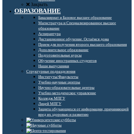
Закрыть
ОБРАЗОВАНИЕ
Бакалавриат и Базовое высшее образование
Магистратура и Специализированное высшее
образование
Аспирантура
Дистанционное обучение. Остаёмся дома
Прием для получения второго высшего образования
Дополнительное образование
Подготовительные курсы
Обучение иностранных студентов
Наши выпускники
Структурные подразделения
Институты/Факультеты
Учебно-научные центры
Научно-образовательные центры
Учебно-методическое управление
Колледж МПГУ
Лицей МПГУ
Защита обучающихся от информации, причиняющей
вред их здоровью и развитию