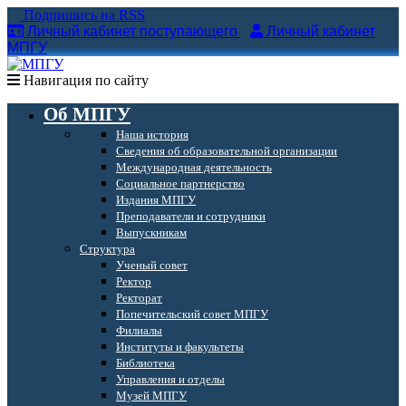
Подпишись на RSS
Личный кабинет поступающего
Личный кабинет
МПГУ
Навигация по сайту
Об МПГУ
Наша история
Сведения об образовательной организации
Международная деятельность
Социальное партнерство
Издания МПГУ
Преподаватели и сотрудники
Выпускникам
Структура
Ученый совет
Ректор
Ректорат
Попечительский совет МПГУ
Филиалы
Институты и факультеты
Библиотека
Управления и отделы
Музей МПГУ