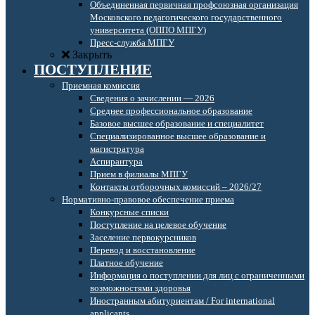
Объединенная первичная профсоюзная организация
Московского педагогического государственного
университета (ОППО МПГУ)
Пресс-служба МПГУ
Закрыть
ПОСТУПЛЕНИЕ
Приемная комиссия
Сведения о зачислении — 2026
Среднее профессиональное образование
Базовое высшее образование и специалитет
Специализированное высшее образование и
магистратура
Аспирантура
Прием в филиалы МПГУ
Контакты отборочных комиссий – 2026/27
Нормативно-правовое обеспечение приема
Конкурсные списки
Поступление на целевое обучение
Заселение первокурсников
Перевод и восстановление
Платное обучение
Информация о поступлении для лиц с ограниченными
возможностями здоровья
Иностранным абитуриентам / For international
applicants