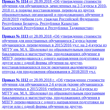
Приказ № 1114
от 28.09.2018 «Об утверждении стоимости
обучения для обучающихся, зачисленных на 2-5 курсы в 2010-
2018 гг. в порядке восстановления, перевода из других
образовательных организаций и продолжающих обучение в
2018/2019 учебном году, граждан Российской Федерации,
Республики Беларусь, Республики Казахстан,
Кыргызской Республики и Республики Таджикистан»
Приказ № 1113
от 28.09.2018 «Об утверждении стоимости
обучения для иностранных обучающихся 2 курса (кроме
обучающихся, переведенных в 2015/2016 уч.г. на 2-4 курсы из
МГГУ им. М.А. Шолохова) по образовательным программам
бакалавриата и магистратуры, продолжающих обучение в
МПГУ, переводящихся с одного направления подготовки на
другое или с одной формы обучения на другую,
восстанавливающихся после окончания академического
отпуска для продолжения образования в 2018/2019 уч.г.
Приказ № 1112
от 28.09.2018 г. «Об утверждении стоимости
обучения для обучающихся 2-6 курсов (кроме обучающихся,
переведенных в 2015/2016 учебном году на 2-4 курсы из
МГГУ им. М.А. Шолохова) по образовательным программам
бакалавриата и магистратуры, продолжающих обучения в
МПГУ, переводящихся с одного направления подготовки на
другое или с одной формы обучения на другую,