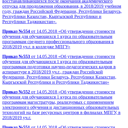
восстанавливающихся после окончания академического
отпуска для продолжения образования, в 2018/2019 учебном
году, граждан Российской Федерации, Республики Беларусь,
Республики Казахстан, Кыргызской Республики и
Республики Таджикистан».
Приказ №554
от 14.05.2018 «Об утверждении стоимости
обучения для обучающихся 1 курса по образовательным
программам среднего профессионального образования в
2018/2019 уч.г. в колледже МПГУ»
Приказ №553
от 14.05.2018 «Об утверждении стоимости
обучения для обучающихся 1 курса по образовательным
программам подготовки научно-педагогических кадров в
аспирантуре в 2018/2019 уч.г., граждан Российской
Федерации, Республики Беларусь, Республики Казахстан,
Кыргызской Республики и Республики Таджикистан»
Приказ №552
от 14.05.2018 «Об утверждении стоимости
обучения для обучающихся 1 курса по образовательным
программам магистратуры, реализуемых с применением
электронного обучения и дистанционных образовательных
технологий на базе ресурсных центров в филиалах МПГУ, в
2018/2019 уч.г.
Приказ №551
от 14.05.2018 «Об утверждении стоимости