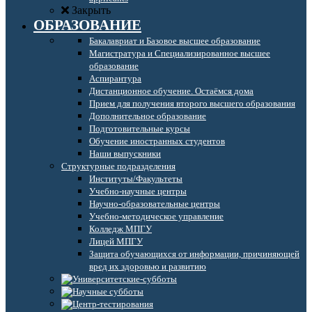
Закрыть
ОБРАЗОВАНИЕ
Бакалавриат и Базовое высшее образование
Магистратура и Специализированное высшее
образование
Аспирантура
Дистанционное обучение. Остаёмся дома
Прием для получения второго высшего образования
Дополнительное образование
Подготовительные курсы
Обучение иностранных студентов
Наши выпускники
Структурные подразделения
Институты/Факультеты
Учебно-научные центры
Научно-образовательные центры
Учебно-методическое управление
Колледж МПГУ
Лицей МПГУ
Защита обучающихся от информации, причиняющей
вред их здоровью и развитию