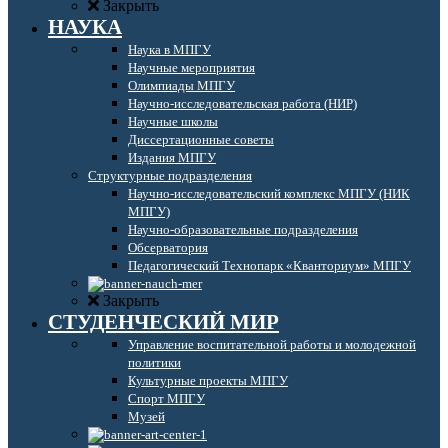
Закрыть
НАУКА
Наука в МПГУ
Научные мероприятия
Олимпиады МПГУ
Научно-исследовательская работа (НИР)
Научные школы
Диссертационные советы
Издания МПГУ
Структурные подразделения
Научно-исследовательский комплекс МПГУ (НИК
МПГУ)
Научно-образовательные подразделения
Обсерватория
Педагогический Технопарк «Кванториум» МПГУ
Закрыть
СТУДЕНЧЕСКИЙ МИР
Управление воспитательной работы и молодежной
политики
Культурные проекты МПГУ
Спорт МПГУ
Музей