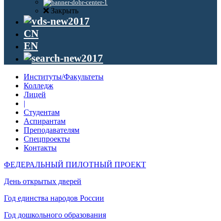
Закрыть
CN
EN
Институты/Факультеты
Колледж
Лицей
|
Студентам
Аспирантам
Преподавателям
Спецпроекты
Контакты
ФЕДЕРАЛЬНЫЙ ПИЛОТНЫЙ ПРОЕКТ
День открытых дверей
Год единства народов России
Год дошкольного образования