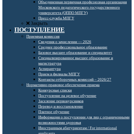
Объединенная первичная профсоюзная организация
Московского педагогического государственного
университета (ОППО МПГУ)
Пресс-служба МПГУ
Закрыть
ПОСТУПЛЕНИЕ
Приемная комиссия
Сведения о зачислении — 2026
Среднее профессиональное образование
Базовое высшее образование и специалитет
Специализированное высшее образование и
магистратура
Аспирантура
Прием в филиалы МПГУ
Контакты отборочных комиссий – 2026/27
Нормативно-правовое обеспечение приема
Конкурсные списки
Поступление на целевое обучение
Заселение первокурсников
Перевод и восстановление
Платное обучение
Информация о поступлении для лиц с ограниченными
возможностями здоровья
Иностранным абитуриентам / For international
applicants