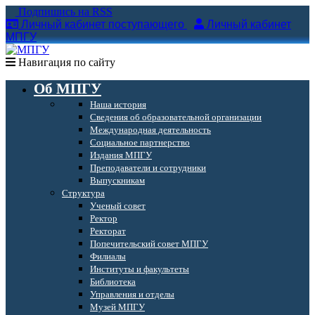
Подпишись на RSS
Личный кабинет поступающего
Личный кабинет
МПГУ
Навигация по сайту
Об МПГУ
Наша история
Сведения об образовательной организации
Международная деятельность
Социальное партнерство
Издания МПГУ
Преподаватели и сотрудники
Выпускникам
Структура
Ученый совет
Ректор
Ректорат
Попечительский совет МПГУ
Филиалы
Институты и факультеты
Библиотека
Управления и отделы
Музей МПГУ