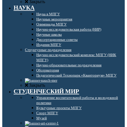
Закрыть
НАУКА
Наука в МПГУ
Научные мероприятия
Олимпиады МПГУ
Научно-исследовательская работа (НИР)
Научные школы
Диссертационные советы
Издания МПГУ
Структурные подразделения
Научно-исследовательский комплекс МПГУ (НИК
МПГУ)
Научно-образовательные подразделения
Обсерватория
Педагогический Технопарк «Кванториум» МПГУ
Закрыть
СТУДЕНЧЕСКИЙ МИР
Управление воспитательной работы и молодежной
политики
Культурные проекты МПГУ
Спорт МПГУ
Музей