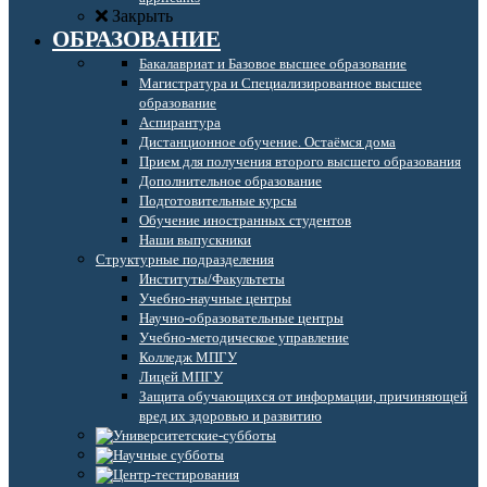
Закрыть
ОБРАЗОВАНИЕ
Бакалавриат и Базовое высшее образование
Магистратура и Специализированное высшее
образование
Аспирантура
Дистанционное обучение. Остаёмся дома
Прием для получения второго высшего образования
Дополнительное образование
Подготовительные курсы
Обучение иностранных студентов
Наши выпускники
Структурные подразделения
Институты/Факультеты
Учебно-научные центры
Научно-образовательные центры
Учебно-методическое управление
Колледж МПГУ
Лицей МПГУ
Защита обучающихся от информации, причиняющей
вред их здоровью и развитию