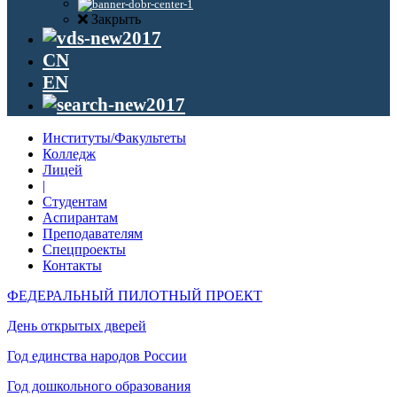
Закрыть
CN
EN
Институты/Факультеты
Колледж
Лицей
|
Студентам
Аспирантам
Преподавателям
Спецпроекты
Контакты
ФЕДЕРАЛЬНЫЙ ПИЛОТНЫЙ ПРОЕКТ
День открытых дверей
Год единства народов России
Год дошкольного образования