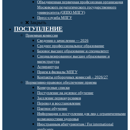
Объединенная первичная профсоюзная организация
Московского педагогического государственного
университета (ОППО МПГУ)
Пресс-служба МПГУ
Закрыть
ПОСТУПЛЕНИЕ
Приемная комиссия
Сведения о зачислении — 2026
Среднее профессиональное образование
Базовое высшее образование и специалитет
Специализированное высшее образование и
магистратура
Аспирантура
Прием в филиалы МПГУ
Контакты отборочных комиссий – 2026/27
Нормативно-правовое обеспечение приема
Конкурсные списки
Поступление на целевое обучение
Заселение первокурсников
Перевод и восстановление
Платное обучение
Информация о поступлении для лиц с ограниченными
возможностями здоровья
Иностранным абитуриентам / For international
applicants