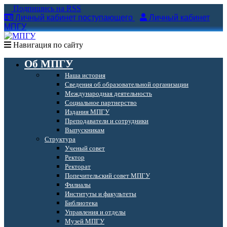
Подпишись на RSS
Личный кабинет поступающего
Личный кабинет
МПГУ
Навигация по сайту
Об МПГУ
Наша история
Сведения об образовательной организации
Международная деятельность
Социальное партнерство
Издания МПГУ
Преподаватели и сотрудники
Выпускникам
Структура
Ученый совет
Ректор
Ректорат
Попечительский совет МПГУ
Филиалы
Институты и факультеты
Библиотека
Управления и отделы
Музей МПГУ