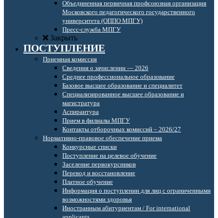
Объединенная первичная профсоюзная организация
Московского педагогического государственного
университета (ОППО МПГУ)
Пресс-служба МПГУ
Закрыть
ПОСТУПЛЕНИЕ
Приемная комиссия
Сведения о зачислении — 2026
Среднее профессиональное образование
Базовое высшее образование и специалитет
Специализированное высшее образование и
магистратура
Аспирантура
Прием в филиалы МПГУ
Контакты отборочных комиссий – 2026/27
Нормативно-правовое обеспечение приема
Конкурсные списки
Поступление на целевое обучение
Заселение первокурсников
Перевод и восстановление
Платное обучение
Информация о поступлении для лиц с ограниченными
возможностями здоровья
Иностранным абитуриентам / For international
applicants