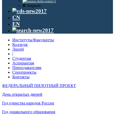
Закрыть
CN
EN
Институты/Факультеты
Колледж
Лицей
|
Студентам
Аспирантам
Преподавателям
Спецпроекты
Контакты
ФЕДЕРАЛЬНЫЙ ПИЛОТНЫЙ ПРОЕКТ
День открытых дверей
Год единства народов России
Год дошкольного образования