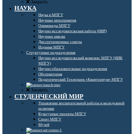
Закрыть
НАУКА
Наука в МПГУ
Научные мероприятия
Олимпиады МПГУ
Научно-исследовательская работа (НИР)
Научные школы
Диссертационные советы
Издания МПГУ
Структурные подразделения
Научно-исследовательский комплекс МПГУ (НИК
МПГУ)
Научно-образовательные подразделения
Обсерватория
Педагогический Технопарк «Кванториум» МПГУ
Закрыть
СТУДЕНЧЕСКИЙ МИР
Управление воспитательной работы и молодежной
политики
Культурные проекты МПГУ
Спорт МПГУ
Музей