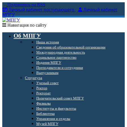
Подпишись на RSS
Личный кабинет поступающего
Личный кабинет
МПГУ
Навигация по сайту
Об МПГУ
Наша история
Сведения об образовательной организации
Международная деятельность
Социальное партнерство
Издания МПГУ
Преподаватели и сотрудники
Выпускникам
Структура
Ученый совет
Ректор
Ректорат
Попечительский совет МПГУ
Филиалы
Институты и факультеты
Библиотека
Управления и отделы
Музей МПГУ