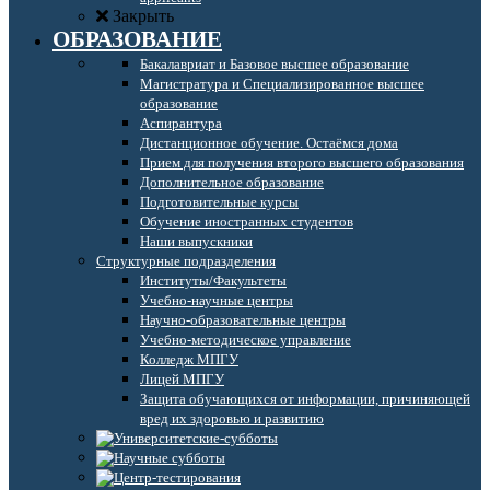
Закрыть
ОБРАЗОВАНИЕ
Бакалавриат и Базовое высшее образование
Магистратура и Специализированное высшее
образование
Аспирантура
Дистанционное обучение. Остаёмся дома
Прием для получения второго высшего образования
Дополнительное образование
Подготовительные курсы
Обучение иностранных студентов
Наши выпускники
Структурные подразделения
Институты/Факультеты
Учебно-научные центры
Научно-образовательные центры
Учебно-методическое управление
Колледж МПГУ
Лицей МПГУ
Защита обучающихся от информации, причиняющей
вред их здоровью и развитию