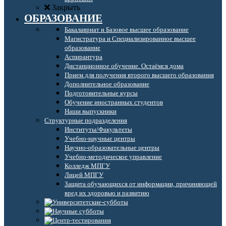
Закрыть
ОБРАЗОВАНИЕ
Бакалавриат и Базовое высшее образование
Магистратура и Специализированное высшее
образование
Аспирантура
Дистанционное обучение. Остаёмся дома
Прием для получения второго высшего образования
Дополнительное образование
Подготовительные курсы
Обучение иностранных студентов
Наши выпускники
Структурные подразделения
Институты/Факультеты
Учебно-научные центры
Научно-образовательные центры
Учебно-методическое управление
Колледж МПГУ
Лицей МПГУ
Защита обучающихся от информации, причиняющей
вред их здоровью и развитию