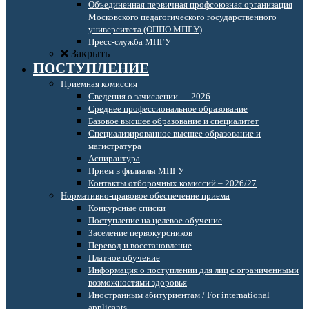
Объединенная первичная профсоюзная организация
Московского педагогического государственного
университета (ОППО МПГУ)
Пресс-служба МПГУ
Закрыть
ПОСТУПЛЕНИЕ
Приемная комиссия
Сведения о зачислении — 2026
Среднее профессиональное образование
Базовое высшее образование и специалитет
Специализированное высшее образование и
магистратура
Аспирантура
Прием в филиалы МПГУ
Контакты отборочных комиссий – 2026/27
Нормативно-правовое обеспечение приема
Конкурсные списки
Поступление на целевое обучение
Заселение первокурсников
Перевод и восстановление
Платное обучение
Информация о поступлении для лиц с ограниченными
возможностями здоровья
Иностранным абитуриентам / For international
applicants