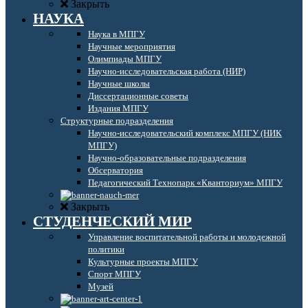
Закрыть
НАУКА
Наука в МПГУ
Научные мероприятия
Олимпиады МПГУ
Научно-исследовательская работа (НИР)
Научные школы
Диссертационные советы
Издания МПГУ
Структурные подразделения
Научно-исследовательский комплекс МПГУ (НИК
МПГУ)
Научно-образовательные подразделения
Обсерватория
Педагогический Технопарк «Кванториум» МПГУ
Закрыть
СТУДЕНЧЕСКИЙ МИР
Управление воспитательной работы и молодежной
политики
Культурные проекты МПГУ
Спорт МПГУ
Музей