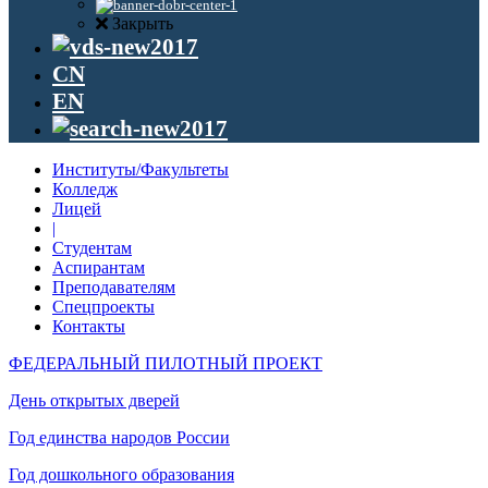
Закрыть
CN
EN
Институты/Факультеты
Колледж
Лицей
|
Студентам
Аспирантам
Преподавателям
Спецпроекты
Контакты
ФЕДЕРАЛЬНЫЙ ПИЛОТНЫЙ ПРОЕКТ
День открытых дверей
Год единства народов России
Год дошкольного образования