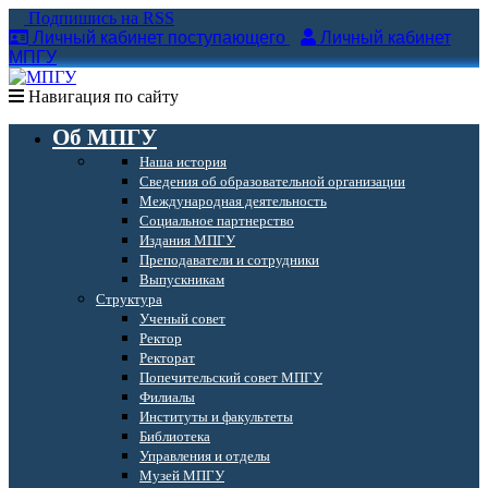
Подпишись на RSS
Личный кабинет поступающего
Личный кабинет
МПГУ
Навигация по сайту
Об МПГУ
Наша история
Сведения об образовательной организации
Международная деятельность
Социальное партнерство
Издания МПГУ
Преподаватели и сотрудники
Выпускникам
Структура
Ученый совет
Ректор
Ректорат
Попечительский совет МПГУ
Филиалы
Институты и факультеты
Библиотека
Управления и отделы
Музей МПГУ