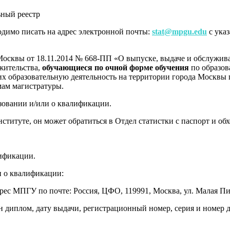
ьный реестр
одимо писать на адрес электронной почты:
stat@mpgu.edu
с ука
Москвы от 18.11.2014 № 668-ПП «О выпуске, выдаче и обслужив
жительства,
обучающиеся по очной форме обучения
по образов
их образовательную деятельность на территории города Москв
мам магистратуры.
овании и/или о квалификации.
ституте, он может обратиться в Отдел статистки с паспорт и о
ификации.
и о квалификации:
с МПГУ по почте: Россия, ЦФО, 119991, Москва, ул. Малая Пирог
н диплом, дату выдачи, регистрационный номер, серия и номер д