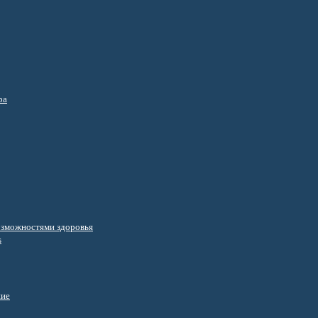
ра
озможностями здоровья
s
ние