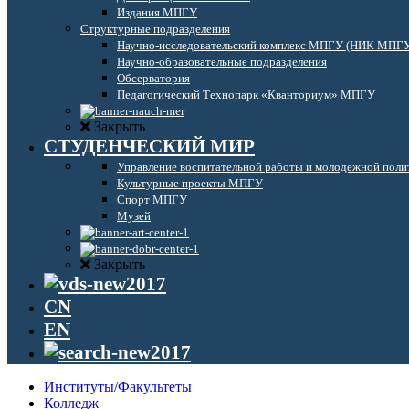
Издания МПГУ
Структурные подразделения
Научно-исследовательский комплекс МПГУ (НИК МПГ
Научно-образовательные подразделения
Обсерватория
Педагогический Технопарк «Кванториум» МПГУ
Закрыть
СТУДЕНЧЕСКИЙ МИР
Управление воспитательной работы и молодежной поли
Культурные проекты МПГУ
Спорт МПГУ
Музей
Закрыть
CN
EN
Институты/Факультеты
Колледж