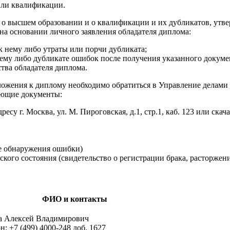
или квалификации.
в о высшем образовании и о квалификации и их дубликатов, утв
на основании личного заявления обладателя диплома:
к нему либо утраты или порчи дубликата;
нему либо дубликате ошибок после получения указанного докуме
ства обладателя диплома.
жения к диплому необходимо обратиться в Управление делами (г. 
ующие документы:
су г. Москва, ул. М. Пироговская, д.1, стр.1, каб. 123 или скач
е обнаружения ошибки)
ого состояния (свидетельство о регистрации брака, расторжения
ФИО и контакты
а Алексей Владимирович
н: +7 (499) 4000-248 доб. 1627