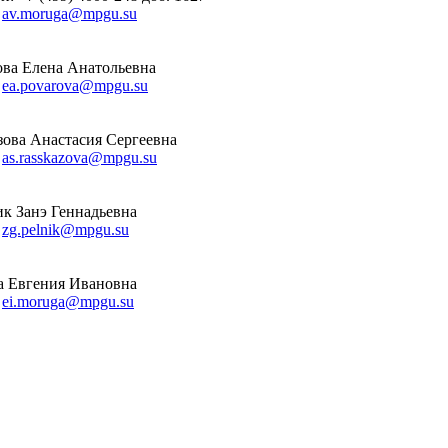
:
av.moruga@mpgu.
s
u
ва Елена Анатольевна
:
ea.povarova@mpgu.su
зова Анастасия Сергеевна
:
as.rasskazova@mpgu.su
к Занэ Геннадьевна
:
zg.pelnik@mpgu.su
а Евгения Ивановна
:
ei.moruga@mpgu.su