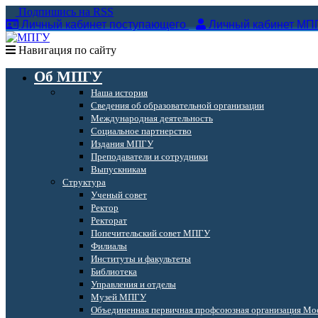
Подпишись на RSS
Личный кабинет поступающего
Личный кабинет МП
Навигация по сайту
Об МПГУ
Наша история
Сведения об образовательной организации
Международная деятельность
Социальное партнерство
Издания МПГУ
Преподаватели и сотрудники
Выпускникам
Структура
Ученый совет
Ректор
Ректорат
Попечительский совет МПГУ
Филиалы
Институты и факультеты
Библиотека
Управления и отделы
Музей МПГУ
Объединенная первичная профсоюзная организация Мос