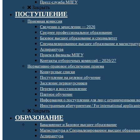
Пресс-служба МПГУ
Закрыть
ПОСТУПЛЕНИЕ
Приемная комиссия
Сведения о зачислении — 2026
Среднее профессиональное образование
Базовое высшее образование и специалитет
Специализированное высшее образование и магистрату
Аспирантура
Прием в филиалы МПГУ
Контакты отборочных комиссий – 2026/27
Нормативно-правовое обеспечение приема
Конкурсные списки
Поступление на целевое обучение
Заселение первокурсников
Перевод и восстановление
Платное обучение
Информация о поступлении для лиц с ограниченными в
Иностранным абитуриентам / For international applicant
Закрыть
ОБРАЗОВАНИЕ
Бакалавриат и Базовое высшее образование
Магистратура и Специализированное высшее образова
Аспирантура