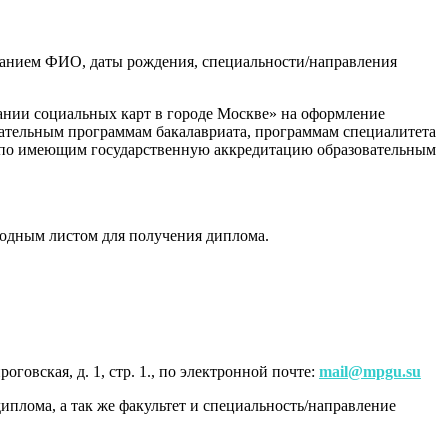
занием ФИО, даты рождения, специальности/направления
ании социальных карт в городе Москве» на оформление
ательным программам бакалавриата, программам специалитета
ы по имеющим государственную аккредитацию образовательным
бходным листом для получения диплома.
овская, д. 1, стр. 1., по электронной почте:
mail@mpgu.su
иплома, а так же факультет и специальность/направление