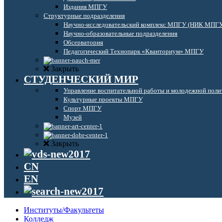
Издания МПГУ
Структурные подразделения
Научно-исследовательский комплекс МПГУ (НИК МПГ
Научно-образовательные подразделения
Обсерватория
Педагогический Технопарк «Кванториум» МПГУ
Закрыть
СТУДЕНЧЕСКИЙ МИР
Управление воспитательной работы и молодежной поли
Культурные проекты МПГУ
Спорт МПГУ
Музей
Закрыть
CN
EN
Институты/Факультеты
Колледж