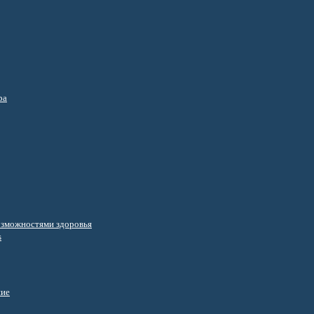
ра
озможностями здоровья
s
ние