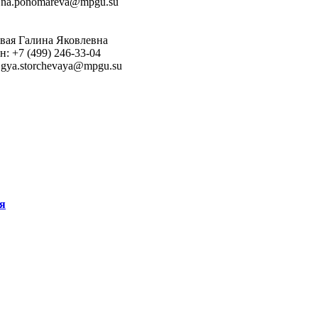
: na.ponomareva@mpgu.su
вая Галина Яковлевна
н: +7 (499) 246-33-04
: gya.storchevaya@mpgu.su
ля