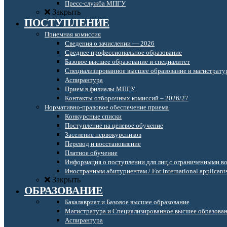
Пресс-служба МПГУ
Закрыть
ПОСТУПЛЕНИЕ
Приемная комиссия
Сведения о зачислении — 2026
Среднее профессиональное образование
Базовое высшее образование и специалитет
Специализированное высшее образование и магистрату
Аспирантура
Прием в филиалы МПГУ
Контакты отборочных комиссий – 2026/27
Нормативно-правовое обеспечение приема
Конкурсные списки
Поступление на целевое обучение
Заселение первокурсников
Перевод и восстановление
Платное обучение
Информация о поступлении для лиц с ограниченными в
Иностранным абитуриентам / For international applicant
Закрыть
ОБРАЗОВАНИЕ
Бакалавриат и Базовое высшее образование
Магистратура и Специализированное высшее образова
Аспирантура