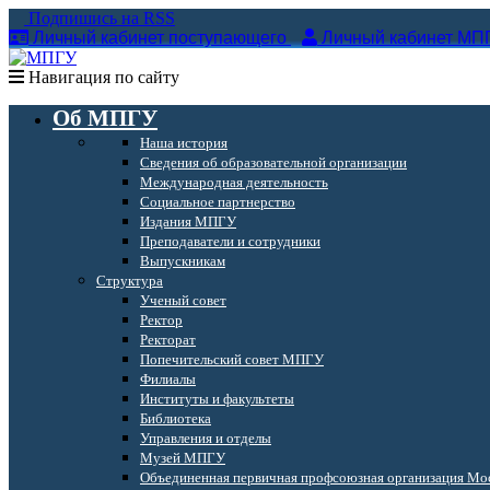
Подпишись на RSS
Личный кабинет поступающего
Личный кабинет МП
Навигация по сайту
Об МПГУ
Наша история
Сведения об образовательной организации
Международная деятельность
Социальное партнерство
Издания МПГУ
Преподаватели и сотрудники
Выпускникам
Структура
Ученый совет
Ректор
Ректорат
Попечительский совет МПГУ
Филиалы
Институты и факультеты
Библиотека
Управления и отделы
Музей МПГУ
Объединенная первичная профсоюзная организация Мос