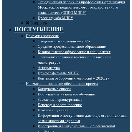
Объединенная первичная профсоюзная организация
Московского педагогического государственного
университета (ОППО МПГУ)
Пресс-служба МПГУ
Закрыть
ПОСТУПЛЕНИЕ
Приемная комиссия
Сведения о зачислении — 2026
Среднее профессиональное образование
Базовое высшее образование и специалитет
Специализированное высшее образование и
магистратура
Аспирантура
Прием в филиалы МПГУ
Контакты отборочных комиссий – 2026/27
Нормативно-правовое обеспечение приема
Конкурсные списки
Поступление на целевое обучение
Заселение первокурсников
Перевод и восстановление
Платное обучение
Информация о поступлении для лиц с ограниченными
возможностями здоровья
Иностранным абитуриентам / For international
applicants