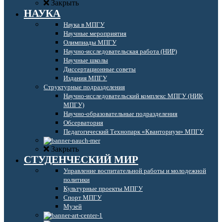
Закрыть
НАУКА
Наука в МПГУ
Научные мероприятия
Олимпиады МПГУ
Научно-исследовательская работа (НИР)
Научные школы
Диссертационные советы
Издания МПГУ
Структурные подразделения
Научно-исследовательский комплекс МПГУ (НИК
МПГУ)
Научно-образовательные подразделения
Обсерватория
Педагогический Технопарк «Кванториум» МПГУ
Закрыть
СТУДЕНЧЕСКИЙ МИР
Управление воспитательной работы и молодежной
политики
Культурные проекты МПГУ
Спорт МПГУ
Музей