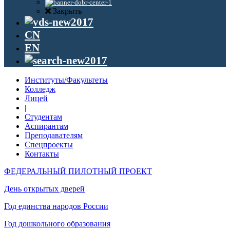
Закрыть
CN
EN
Институты/Факультеты
Колледж
Лицей
|
Студентам
Аспирантам
Преподавателям
Спецпроекты
Контакты
ФЕДЕРАЛЬНЫЙ ПИЛОТНЫЙ ПРОЕКТ
День открытых дверей
Год единства народов России
Год дошкольного образования