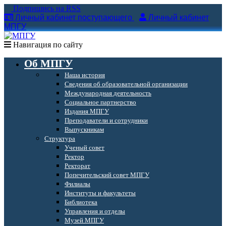
Подпишись на RSS
Личный кабинет поступающего
Личный кабинет
МПГУ
Навигация по сайту
Об МПГУ
Наша история
Сведения об образовательной организации
Международная деятельность
Социальное партнерство
Издания МПГУ
Преподаватели и сотрудники
Выпускникам
Структура
Ученый совет
Ректор
Ректорат
Попечительский совет МПГУ
Филиалы
Институты и факультеты
Библиотека
Управления и отделы
Музей МПГУ