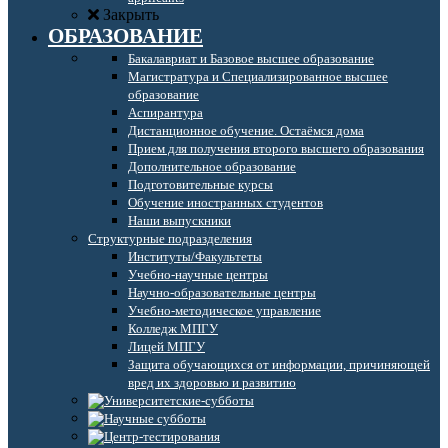
Закрыть
ОБРАЗОВАНИЕ
Бакалавриат и Базовое высшее образование
Магистратура и Специализированное высшее
образование
Аспирантура
Дистанционное обучение. Остаёмся дома
Прием для получения второго высшего образования
Дополнительное образование
Подготовительные курсы
Обучение иностранных студентов
Наши выпускники
Структурные подразделения
Институты/Факультеты
Учебно-научные центры
Научно-образовательные центры
Учебно-методическое управление
Колледж МПГУ
Лицей МПГУ
Защита обучающихся от информации, причиняющей
вред их здоровью и развитию