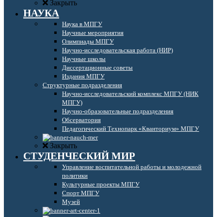
Закрыть
НАУКА
Наука в МПГУ
Научные мероприятия
Олимпиады МПГУ
Научно-исследовательская работа (НИР)
Научные школы
Диссертационные советы
Издания МПГУ
Структурные подразделения
Научно-исследовательский комплекс МПГУ (НИК
МПГУ)
Научно-образовательные подразделения
Обсерватория
Педагогический Технопарк «Кванториум» МПГУ
Закрыть
СТУДЕНЧЕСКИЙ МИР
Управление воспитательной работы и молодежной
политики
Культурные проекты МПГУ
Спорт МПГУ
Музей