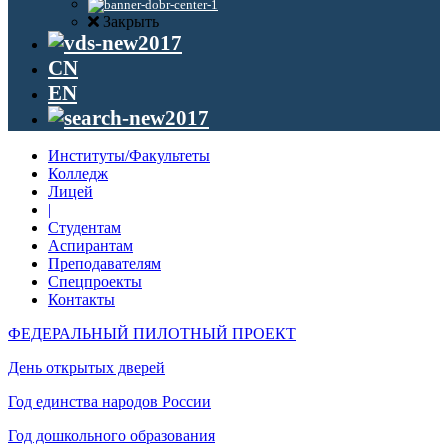
Закрыть
CN
EN
Институты/Факультеты
Колледж
Лицей
|
Студентам
Аспирантам
Преподавателям
Спецпроекты
Контакты
ФЕДЕРАЛЬНЫЙ ПИЛОТНЫЙ ПРОЕКТ
День открытых дверей
Год единства народов России
Год дошкольного образования