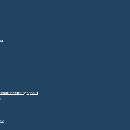
ра
озможностями здоровья
s
ние