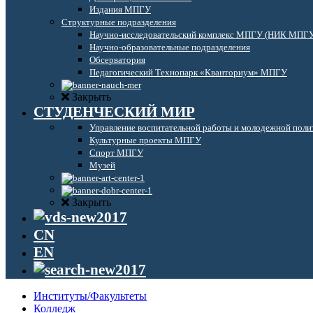
Издания МПГУ
Структурные подразделения
Научно-исследовательский комплекс МПГУ (НИК МПГ
Научно-образовательные подразделения
Обсерватория
Педагогический Технопарк «Кванториум» МПГУ
Закрыть
СТУДЕНЧЕСКИЙ МИР
Управление воспитательной работы и молодежной поли
Культурные проекты МПГУ
Спорт МПГУ
Музей
Закрыть
CN
EN
Институты/Факультеты
Колледж