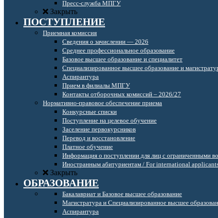
Пресс-служба МПГУ
Закрыть
ПОСТУПЛЕНИЕ
Приемная комиссия
Сведения о зачислении — 2026
Среднее профессиональное образование
Базовое высшее образование и специалитет
Специализированное высшее образование и магистрату
Аспирантура
Прием в филиалы МПГУ
Контакты отборочных комиссий – 2026/27
Нормативно-правовое обеспечение приема
Конкурсные списки
Поступление на целевое обучение
Заселение первокурсников
Перевод и восстановление
Платное обучение
Информация о поступлении для лиц с ограниченными в
Иностранным абитуриентам / For international applicant
Закрыть
ОБРАЗОВАНИЕ
Бакалавриат и Базовое высшее образование
Магистратура и Специализированное высшее образова
Аспирантура