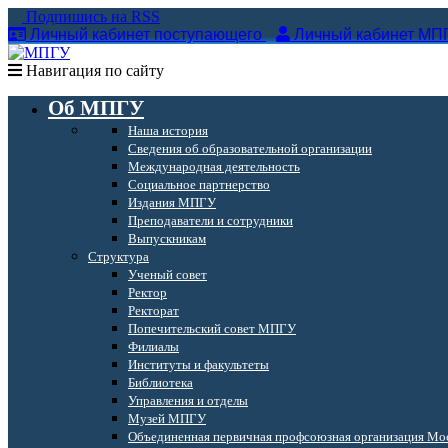
Подпишись на RSS
Личный кабинет поступающего
Личный кабинет МП
Навигация по сайту
Об МПГУ
Наша история
Сведения об образовательной организации
Международная деятельность
Социальное партнерство
Издания МПГУ
Преподаватели и сотрудники
Выпускникам
Структура
Ученый совет
Ректор
Ректорат
Попечительский совет МПГУ
Филиалы
Институты и факультеты
Библиотека
Управления и отделы
Музей МПГУ
Объединенная первичная профсоюзная организация Мос