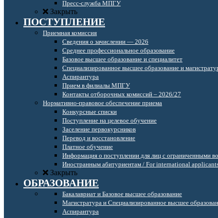
Пресс-служба МПГУ
Закрыть
ПОСТУПЛЕНИЕ
Приемная комиссия
Сведения о зачислении — 2026
Среднее профессиональное образование
Базовое высшее образование и специалитет
Специализированное высшее образование и магистрату
Аспирантура
Прием в филиалы МПГУ
Контакты отборочных комиссий – 2026/27
Нормативно-правовое обеспечение приема
Конкурсные списки
Поступление на целевое обучение
Заселение первокурсников
Перевод и восстановление
Платное обучение
Информация о поступлении для лиц с ограниченными в
Иностранным абитуриентам / For international applicant
Закрыть
ОБРАЗОВАНИЕ
Бакалавриат и Базовое высшее образование
Магистратура и Специализированное высшее образова
Аспирантура