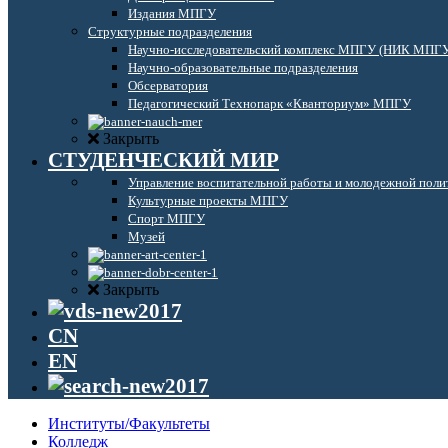
Издания МПГУ
Структурные подразделения
Научно-исследовательский комплекс МПГУ (НИК МПГ
Научно-образовательные подразделения
Обсерватория
Педагогический Технопарк «Кванториум» МПГУ
Закрыть
СТУДЕНЧЕСКИЙ МИР
Управление воспитательной работы и молодежной поли
Культурные проекты МПГУ
Спорт МПГУ
Музей
Закрыть
CN
EN
Институты/Факультеты
Колледж