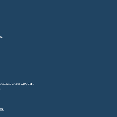
ра
озможностями здоровья
s
ние