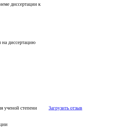
риеме диссертации к
и на диссертацию
ля ученой степени
Загрузить отзыв
ации