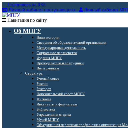
Подпишись на RSS
Личный кабинет поступающего
Личный кабинет МП
Навигация по сайту
Об МПГУ
Наша история
Сведения об образовательной организации
Международная деятельность
Социальное партнерство
Издания МПГУ
Преподаватели и сотрудники
Выпускникам
Структура
Ученый совет
Ректор
Ректорат
Попечительский совет МПГУ
Филиалы
Институты и факультеты
Библиотека
Управления и отделы
Музей МПГУ
Объединенная первичная профсоюзная организация Мос