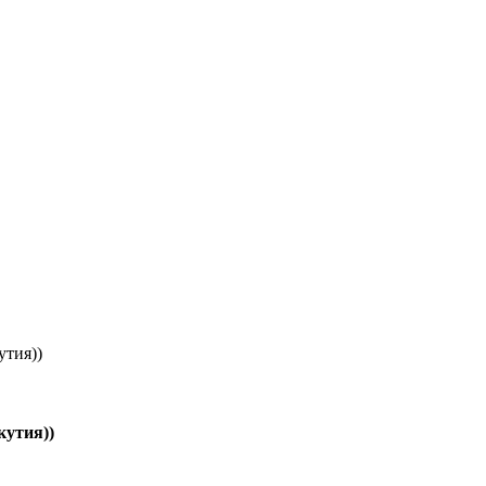
утия))
кутия))