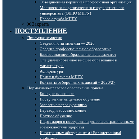
Объединенная первичная профсоюзная организация
Московского педагогического государственного
университета (ОППО МПГУ)
Пресс-служба МПГУ
Закрыть
ПОСТУПЛЕНИЕ
Приемная комиссия
Сведения о зачислении — 2026
Среднее профессиональное образование
Базовое высшее образование и специалитет
Специализированное высшее образование и
магистратура
Аспирантура
Прием в филиалы МПГУ
Контакты отборочных комиссий – 2026/27
Нормативно-правовое обеспечение приема
Конкурсные списки
Поступление на целевое обучение
Заселение первокурсников
Перевод и восстановление
Платное обучение
Информация о поступлении для лиц с ограниченными
возможностями здоровья
Иностранным абитуриентам / For international
applicants