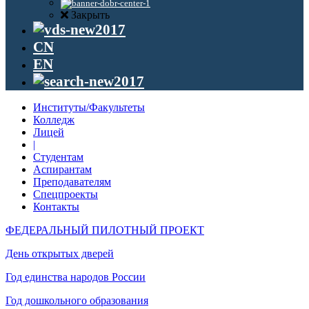
Закрыть
CN
EN
Институты/Факультеты
Колледж
Лицей
|
Студентам
Аспирантам
Преподавателям
Спецпроекты
Контакты
ФЕДЕРАЛЬНЫЙ ПИЛОТНЫЙ ПРОЕКТ
День открытых дверей
Год единства народов России
Год дошкольного образования