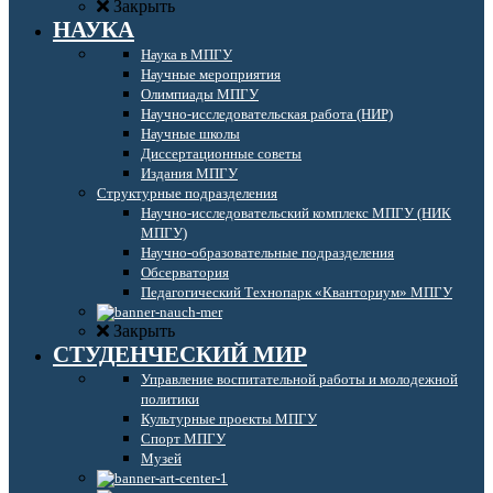
Закрыть
НАУКА
Наука в МПГУ
Научные мероприятия
Олимпиады МПГУ
Научно-исследовательская работа (НИР)
Научные школы
Диссертационные советы
Издания МПГУ
Структурные подразделения
Научно-исследовательский комплекс МПГУ (НИК
МПГУ)
Научно-образовательные подразделения
Обсерватория
Педагогический Технопарк «Кванториум» МПГУ
Закрыть
СТУДЕНЧЕСКИЙ МИР
Управление воспитательной работы и молодежной
политики
Культурные проекты МПГУ
Спорт МПГУ
Музей