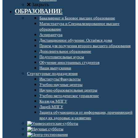
Закрыть
ОБРАЗОВАНИЕ
Бакалавриат и Базовое высшее образование
Магистратура и Специализированное высшее
образование
Аспирантура
Дистанционное обучение. Остаёмся дома
Прием для получения второго высшего образования
Дополнительное образование
Подготовительные курсы
Обучение иностранных студентов
Наши выпускники
Структурные подразделения
Институты/Факультеты
Учебно-научные центры
Научно-образовательные центры
Учебно-методическое управление
Колледж МПГУ
Лицей МПГУ
Защита обучающихся от информации, причиняющей
вред их здоровью и развитию