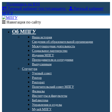
Подпишись на RSS
Личный кабинет поступающего
Личный кабинет
МПГУ
Навигация по сайту
Об МПГУ
Наша история
Сведения об образовательной организации
Международная деятельность
Социальное партнерство
Издания МПГУ
Преподаватели и сотрудники
Выпускникам
Структура
Ученый совет
Ректор
Ректорат
Попечительский совет МПГУ
Филиалы
Институты и факультеты
Библиотека
Управления и отделы
Музей МПГУ