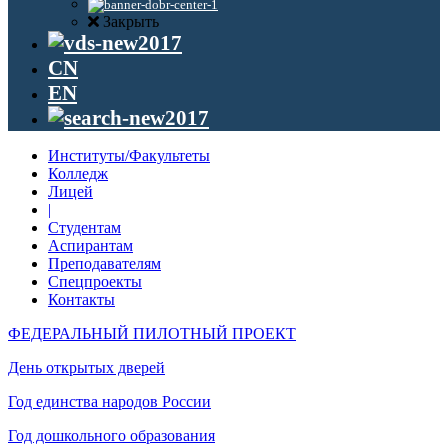
Закрыть
CN
EN
Институты/Факультеты
Колледж
Лицей
|
Студентам
Аспирантам
Преподавателям
Спецпроекты
Контакты
ФЕДЕРАЛЬНЫЙ ПИЛОТНЫЙ ПРОЕКТ
День открытых дверей
Год единства народов России
Год дошкольного образования