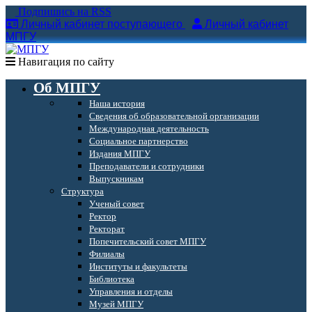
Подпишись на RSS
Личный кабинет поступающего
Личный кабинет
МПГУ
Навигация по сайту
Об МПГУ
Наша история
Сведения об образовательной организации
Международная деятельность
Социальное партнерство
Издания МПГУ
Преподаватели и сотрудники
Выпускникам
Структура
Ученый совет
Ректор
Ректорат
Попечительский совет МПГУ
Филиалы
Институты и факультеты
Библиотека
Управления и отделы
Музей МПГУ