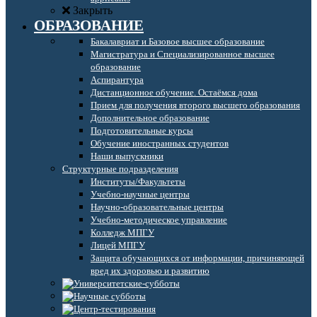
Закрыть
ОБРАЗОВАНИЕ
Бакалавриат и Базовое высшее образование
Магистратура и Специализированное высшее
образование
Аспирантура
Дистанционное обучение. Остаёмся дома
Прием для получения второго высшего образования
Дополнительное образование
Подготовительные курсы
Обучение иностранных студентов
Наши выпускники
Структурные подразделения
Институты/Факультеты
Учебно-научные центры
Научно-образовательные центры
Учебно-методическое управление
Колледж МПГУ
Лицей МПГУ
Защита обучающихся от информации, причиняющей
вред их здоровью и развитию