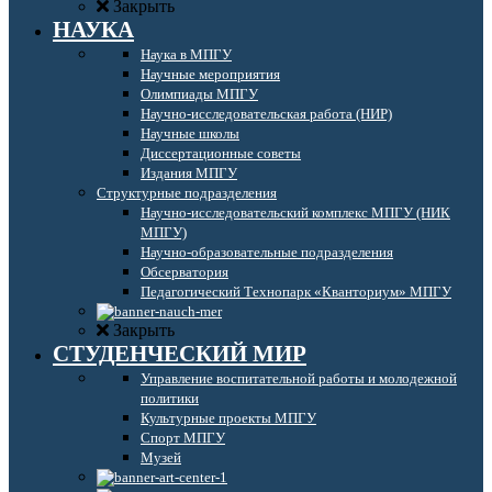
Закрыть
НАУКА
Наука в МПГУ
Научные мероприятия
Олимпиады МПГУ
Научно-исследовательская работа (НИР)
Научные школы
Диссертационные советы
Издания МПГУ
Структурные подразделения
Научно-исследовательский комплекс МПГУ (НИК
МПГУ)
Научно-образовательные подразделения
Обсерватория
Педагогический Технопарк «Кванториум» МПГУ
Закрыть
СТУДЕНЧЕСКИЙ МИР
Управление воспитательной работы и молодежной
политики
Культурные проекты МПГУ
Спорт МПГУ
Музей