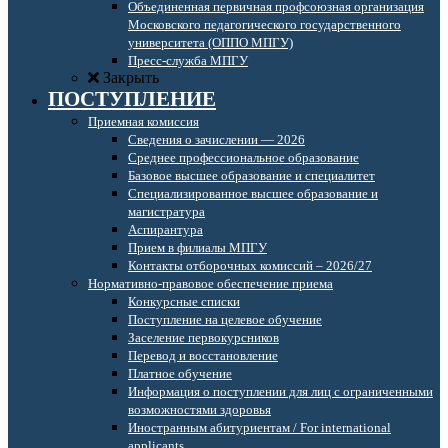
Объединенная первичная профсоюзная организация
Московского педагогического государственного
университета (ОППО МПГУ)
Пресс-служба МПГУ
Закрыть
ПОСТУПЛЕНИЕ
Приемная комиссия
Сведения о зачислении — 2026
Среднее профессиональное образование
Базовое высшее образование и специалитет
Специализированное высшее образование и
магистратура
Аспирантура
Прием в филиалы МПГУ
Контакты отборочных комиссий – 2026/27
Нормативно-правовое обеспечение приема
Конкурсные списки
Поступление на целевое обучение
Заселение первокурсников
Перевод и восстановление
Платное обучение
Информация о поступлении для лиц с ограниченными
возможностями здоровья
Иностранным абитуриентам / For international
applicants