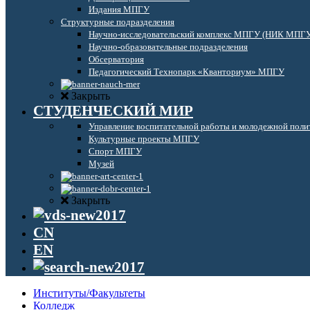
Издания МПГУ
Структурные подразделения
Научно-исследовательский комплекс МПГУ (НИК МПГ
Научно-образовательные подразделения
Обсерватория
Педагогический Технопарк «Кванториум» МПГУ
Закрыть
СТУДЕНЧЕСКИЙ МИР
Управление воспитательной работы и молодежной поли
Культурные проекты МПГУ
Спорт МПГУ
Музей
Закрыть
CN
EN
Институты/Факультеты
Колледж