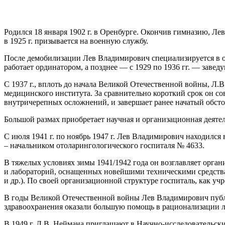
Родился 18 января 1902 г. в Оренбурге. Окончив гимназию, Ле
в 1925 г. призывается на военную службу.
После демобилизации Лев Владимирович специализируется в о
работает ординатором, а позднее — с 1929 по 1936 гг. — за
С 1937 г., вплоть до начала Великой Отечественной войны, Л
медицинского института. За сравнительно короткий срок он 
внутричерепных осложнений, и завершает ранее начатый обсто
Большой размах приобретает научная и организационная деяте
С июля 1941 г. по ноябрь 1947 г. Лев Владимирович находился 
– начальником отоларингологического госпиталя № 4633.
В тяжелых условиях зимы 1941/1942 года он возглавляет орган
и лабораторий, оснащенных новейшими техническими средствам
и др.). По своей организационной структуре госпиталь, как у
В годы Великой Отечественной войны Лев Владимирович публи
здравоохранения оказали большую помощь в рационализации л
В 1949 г. Л.В. Неймана приглашают в Научно-исследовательс