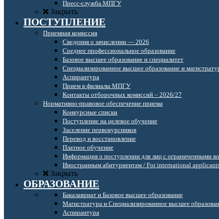
Пресс-служба МПГУ
Закрыть
ПОСТУПЛЕНИЕ
Приемная комиссия
Сведения о зачислении — 2026
Среднее профессиональное образование
Базовое высшее образование и специалитет
Специализированное высшее образование и магистрату
Аспирантура
Прием в филиалы МПГУ
Контакты отборочных комиссий – 2026/27
Нормативно-правовое обеспечение приема
Конкурсные списки
Поступление на целевое обучение
Заселение первокурсников
Перевод и восстановление
Платное обучение
Информация о поступлении для лиц с ограниченными в
Иностранным абитуриентам / For international applicant
Закрыть
ОБРАЗОВАНИЕ
Бакалавриат и Базовое высшее образование
Магистратура и Специализированное высшее образова
Аспирантура