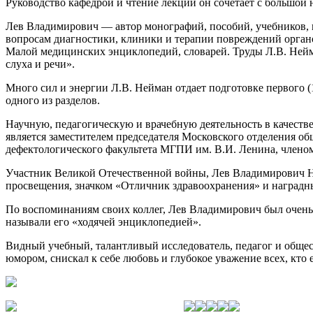
Руководство кафедрой и чтение лекций он сочетает с большой 
Лев Владимирович — автор монографий, пособий, учебников, 
вопросам диагностики, клиники и терапии повреждений органо
Малой медицинских энциклопедий, словарей. Труды Л.В. Нейм
слуха и речи».
Много сил и энергии Л.В. Нейман отдает подготовке первого (19
одного из разделов.
Научную, педагогическую и врачебную деятельность в качестве
является заместителем председателя Московского отделения о
дефектологического факультета МГПИ им. В.И. Ленина, члено
Участник Великой Отечественной войны, Лев Владимирович Не
просвещения, значком «Отличник здравоохранения» и наград
По воспоминаниям своих коллег, Лев Владимирович был очень
называли его «ходячей энциклопедией».
Видный учебный, талантливый исследователь, педагог и общ
юмором, снискал к себе любовь и глубокое уважение всех, кто е