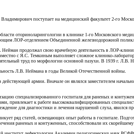
в Владимирович поступает на медицинский факультет 2-го Моско
бласти оториноларингологии в клинике 1-го Московского меди
ведующим ЛОР-отделением Объединенной железнодорожной полик
.В. Нейман продолжал свою врачебную деятельность в ЛОР-клини
совместно с Я.С. Темкиным выполняет сложное клинико-лаборат
ятельный труд по морфологии основной пазухи. В 1939 г. Л.В.
льность Л.В. Неймана в годы Великой Отечественной войны.
в действующей армии. Вначале он являлся заместителем начальни
изацию специализированного госпиталя для раненых и контуженн
и, привлекает к работе высококвалифицированных специалистов
чреждение для диагностики и лечения нарушений слуха, явился 
кует ряд статей, освещающих опыт работы в госпитале. Подго
ечения раненых и контуженных, способствовали их скорейшему
кий институт дефектологии Академии педагогических наук РСФР