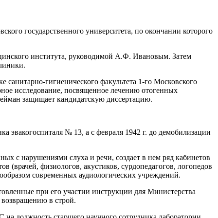
вского государственного университета, по окончании которого
цинского института, руководимой А.Ф. Ивановым. Затем
линики.
ке санитарно-гигиенического факультета 1-го Московского
орное исследование, посвященное лечению отогенных
 Нейман защищает кандидатскую диссертацию.
ка эвакогоспиталя № 13, а с февраля 1942 г. до демобилизации
ых с нарушениями слуха и речи, создает в нем ряд кабинетов
 (врачей, физиологов, акустиков, сурдопедагогов, логопедов
прообразом современных аудиологических учреждений.
товленные при его участии инструкции для Министерства
 возвращению в строй.
С на должность старшего научного сотрудника лаборатории