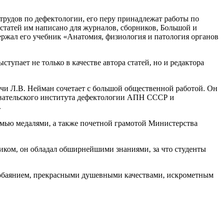
удов по дефектологии, его перу принадлежат работы по
 статей им написано для журналов, сборников, Большой и
ржал его учебник «Анатомия, физиология и патология органов
тупает не только в качестве автора статей, но и редактора
ечи Л.В. Нейман сочетает с большой общественной работой. Он
довательского института дефектологии АПН СССР и
.
мью медалями, а также почетной грамотой Министерства
иком, он обладал обширнейшими знаниями, за что студенты
 обаянием, прекрасными душевными качествами, искрометным