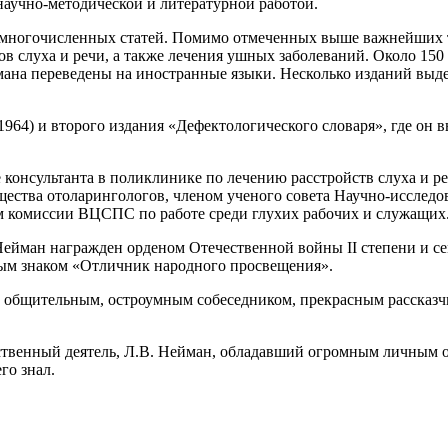
научно-методической и литературной работой.
многочисленных статей. Помимо отмеченных выше важнейших тр
в слуха и речи, а также лечения ушных заболеваний. Около 150
ана переведены на иностранные языки. Несколько изданий выде
64) и второго издания «Дефектологического словаря», где он выс
 консультанта в поликлинике по лечению расстройств слуха и р
бщества отоларингологов, членом ученого совета Научно-иссле
м комиссии ВЦСПС по работе среди глухих рабочих и служащих
йман награжден орденом Отечественной войны II степени и се
ным знаком «Отличник народного просвещения».
 общительным, остроумным собеседником, прекрасным рассказч
ественный деятель, Л.В. Нейман, обладавший огромным личным
го знал.