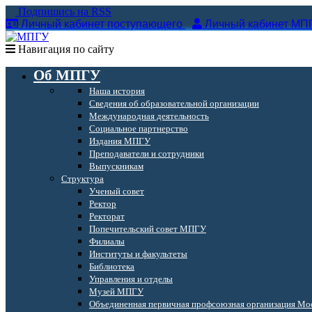
Подпишись на RSS
Личный кабинет поступающего
Личный кабинет МП
Навигация по сайту
Об МПГУ
Наша история
Сведения об образовательной организации
Международная деятельность
Социальное партнерство
Издания МПГУ
Преподаватели и сотрудники
Выпускникам
Структура
Ученый совет
Ректор
Ректорат
Попечительский совет МПГУ
Филиалы
Институты и факультеты
Библиотека
Управления и отделы
Музей МПГУ
Объединенная первичная профсоюзная организация Мос