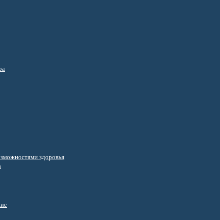
ра
озможностями здоровья
s
ние