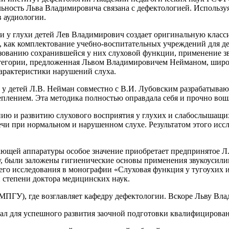
ельность Льва Владимировича связана с дефектологией. Использ
в аудиологии.
ции у глухи детей Лев Владимирович создает оригинальную кла
как комплектование учебно-воспитательных учреждений для дет
ьзованию сохранившейся у них слуховой функции, применение з
категории, предложенная Львом Владимировичем Нейманом, широк
арактеристики нарушений слуха.
а у детей Л.В. Нейман совместно с В.И. Лубовским разрабатыва
еплением. Эта методика полностью оправдала себя и прочно вош
нию и развитию слухового восприятия у глухих и слабослышащи
ечи при нормальном и нарушенном слухе. Результатом этого исс
вающей аппаратуры особое значение приобретает предпринятое Л
у, были заложены гигиенические основы применения звукоусили
го исследования в монографии «Слуховая функция у тугоухих и 
й степени доктора медицинских наук.
МПГУ), где возглавляет кафедру дефектологии. Вскоре Льву Вл
ал для успешного развития заочной подготовки квалифицирован