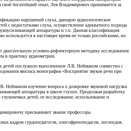
уя свой богатейший опыт, Лев Владимирович принимается за
ссификацию нарушений слуха, дающую аудиологические
ей с недостатками слуха, осуществление адекватного подхода
вукоусиливающей аппаратуры и т.п. Данная классификация
о используется в настоящее время не только российскими, но
ют двигательную условно-рефлекторную методику исследования
ла в практику аудиометрии.
х детей послужило выполненное Л.В. Нейманом совместно с
ледования явилась монография «Восприятие звуков речи при
.В. Нейманом изучение вопроса о дозировке звуковой нагрузки
вивающей аппаратуры в школе глухих. Продолжая разработку
глухонемых детей, ее исследование, использование и
адимировичу присваивают звание профессора.
ных кадров сурдопедагогов, олигофренопедагов, логопедов.