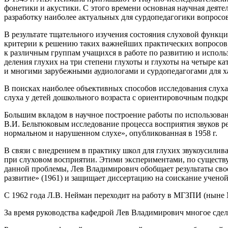
фонетики и акустики. С этого времени основная научная деят
разработку наиболее актуальных для сурдопедагогики вопросо
В результате тщательного изучения состояния слуховой функ
критерии к решению таких важнейших практических вопросов, 
к различным группам учащихся в работе по развитию и испол
деления глухих на три степени глухоты и глухоты на четыре 
и многими зарубежными аудиологами и сурдопедагогами для х
В поисках наиболее объективных способов исследования слух
слуха у детей дошкольного возраста с ориентировочным подкр
Большим вкладом в научное построение работы по использова
В.И. Бельтюковым исследование процесса восприятия звуков р
нормальном и нарушенном слухе», опубликованная в 1958 г.
В связи с внедрением в практику школ для глухих звукоусили
при слуховом восприятии. Этими экспериментами, по существ
данной проблемы, Лев Владимирович обобщает результаты свое
развитие» (1961) и защищает диссертацию на соискание учено
С 1962 года Л.В. Нейман переходит на работу в МГЗПИ (ныне 
За время руководства кафедрой Лев Владимирович многое сдел