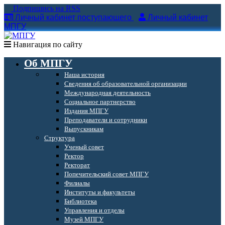
Подпишись на RSS
Личный кабинет поступающего
Личный кабинет
МПГУ
Навигация по сайту
Об МПГУ
Наша история
Сведения об образовательной организации
Международная деятельность
Социальное партнерство
Издания МПГУ
Преподаватели и сотрудники
Выпускникам
Структура
Ученый совет
Ректор
Ректорат
Попечительский совет МПГУ
Филиалы
Институты и факультеты
Библиотека
Управления и отделы
Музей МПГУ