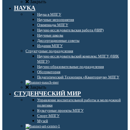
Закрыть
НАУКА
Наука в МПГУ
Научные мероприятия
Олимпиады МПГУ
Научно-исследовательская работа (НИР)
Научные школы
Диссертационные советы
Издания МПГУ
Структурные подразделения
Научно-исследовательский комплекс МПГУ (НИК
МПГУ)
Научно-образовательные подразделения
Обсерватория
Педагогический Технопарк «Кванториум» МПГУ
Закрыть
СТУДЕНЧЕСКИЙ МИР
Управление воспитательной работы и молодежной
политики
Культурные проекты МПГУ
Спорт МПГУ
Музей