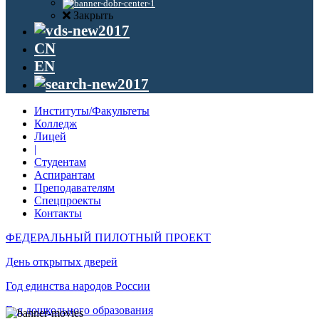
Закрыть
CN
EN
Институты/Факультеты
Колледж
Лицей
|
Студентам
Аспирантам
Преподавателям
Спецпроекты
Контакты
ФЕДЕРАЛЬНЫЙ ПИЛОТНЫЙ ПРОЕКТ
День открытых дверей
Год единства народов России
Год дошкольного образования