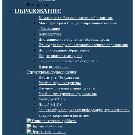
Закрыть
ОБРАЗОВАНИЕ
Бакалавриат и Базовое высшее образование
Магистратура и Специализированное высшее
образование
Аспирантура
Дистанционное обучение. Остаёмся дома
Прием для получения второго высшего образования
Дополнительное образование
Подготовительные курсы
Обучение иностранных студентов
Наши выпускники
Структурные подразделения
Институты/Факультеты
Учебно-научные центры
Научно-образовательные центры
Учебно-методическое управление
Колледж МПГУ
Лицей МПГУ
Защита обучающихся от информации, причиняющей
вред их здоровью и развитию