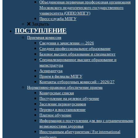
Объединенная первичная профсоюзная организация
Московского педагогического государственного
университета (ОППО МПГУ)
Пресс-служба МПГУ
Закрыть
ПОСТУПЛЕНИЕ
Приемная комиссия
Сведения о зачислении — 2026
Среднее профессиональное образование
Базовое высшее образование и специалитет
Специализированное высшее образование и
магистратура
Аспирантура
Прием в филиалы МПГУ
Контакты отборочных комиссий – 2026/27
Нормативно-правовое обеспечение приема
Конкурсные списки
Поступление на целевое обучение
Заселение первокурсников
Перевод и восстановление
Платное обучение
Информация о поступлении для лиц с ограниченными
возможностями здоровья
Иностранным абитуриентам / For international
applicants