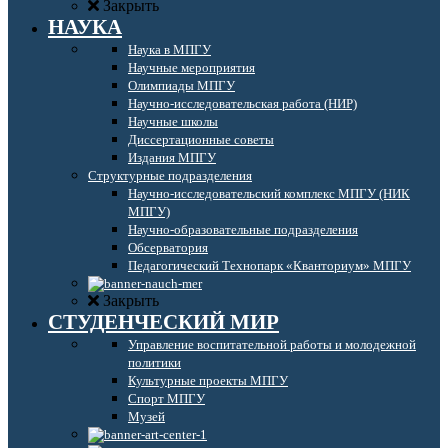
Закрыть
НАУКА
Наука в МПГУ
Научные мероприятия
Олимпиады МПГУ
Научно-исследовательская работа (НИР)
Научные школы
Диссертационные советы
Издания МПГУ
Структурные подразделения
Научно-исследовательский комплекс МПГУ (НИК
МПГУ)
Научно-образовательные подразделения
Обсерватория
Педагогический Технопарк «Кванториум» МПГУ
Закрыть
СТУДЕНЧЕСКИЙ МИР
Управление воспитательной работы и молодежной
политики
Культурные проекты МПГУ
Спорт МПГУ
Музей