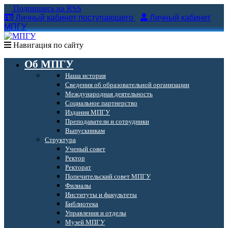
Подпишись на RSS
Личный кабинет поступающего
Личный кабинет
МПГУ
Навигация по сайту
Об МПГУ
Наша история
Сведения об образовательной организации
Международная деятельность
Социальное партнерство
Издания МПГУ
Преподаватели и сотрудники
Выпускникам
Структура
Ученый совет
Ректор
Ректорат
Попечительский совет МПГУ
Филиалы
Институты и факультеты
Библиотека
Управления и отделы
Музей МПГУ