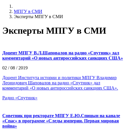
МПГУ в СМИ
Эксперты МПГУ в СМИ
Эксперты МПГУ в СМИ
Доцент МПГУ В.Л.Шаповалов на радио «Спутник» дал
комментарий «О новых антироссийских санкциях США»
02 / 08 / 2019
Доцент Института истории и политики МПГУ Владимир
Леонидович Шаповалов на радио «Спутник» дал
комментарий «О новых антироссийских санкциях США».
Радио «Спутник»
Советник при ректорате МПГУ Е.Ю.Спицын на канале
«Спас» в программе «Следы империи. Первая мировая
война»