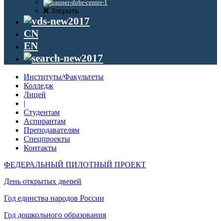
Закрыть
CN
EN
Институты/Факультеты
Колледж
Лицей
|
Студентам
Аспирантам
Преподавателям
Спецпроекты
Контакты
ФЕДЕРАЛЬНЫЙ ПИЛОТНЫЙ ПРОЕКТ
День открытых дверей
Год единства народов России
Год дошкольного образования