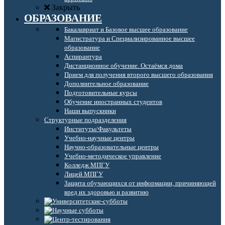
Закрыть
ОБРАЗОВАНИЕ
Бакалавриат и Базовое высшее образование
Магистратура и Специализированное высшее
образование
Аспирантура
Дистанционное обучение. Остаёмся дома
Прием для получения второго высшего образования
Дополнительное образование
Подготовительные курсы
Обучение иностранных студентов
Наши выпускники
Структурные подразделения
Институты/Факультеты
Учебно-научные центры
Научно-образовательные центры
Учебно-методическое управление
Колледж МПГУ
Лицей МПГУ
Защита обучающихся от информации, причиняющей
вред их здоровью и развитию