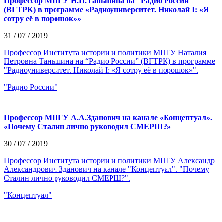
Профессор МПГУ Н.П.Таньшина на “Радио России”
(ВГТРК) в программе «Радиоуниверситет. Николай I: «Я
сотру её в порошок»»
31 / 07 / 2019
Профессор Института истории и политики МПГУ Наталия
Петровна Таньшина на “Радио России” (ВГТРК) в программе
"Радиоуниверситет. Николай I: «Я сотру её в порошок»".
"Радио России"
Профессор МПГУ А.А.Зданович на канале «Концептуал».
«Почему Сталин лично руководил СМЕРШ?»
30 / 07 / 2019
Профессор Института истории и политики МПГУ Александр
Александрович Зданович на канале "Концептуал". "Почему
Сталин лично руководил СМЕРШ?".
"Концептуал"