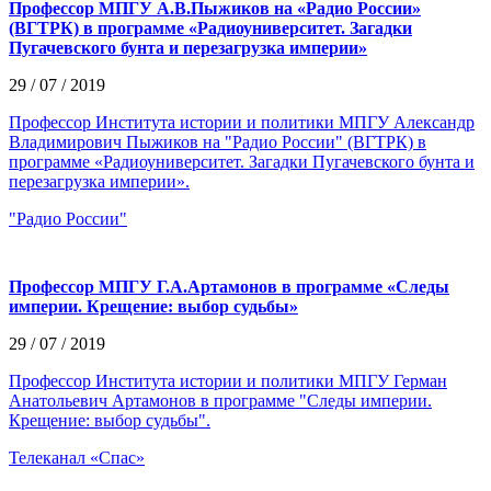
Профессор МПГУ А.В.Пыжиков на «Радио России»
(ВГТРК) в программе «Радиоуниверситет. Загадки
Пугачевского бунта и перезагрузка империи»
29 / 07 / 2019
Профессор Института истории и политики МПГУ Александр
Владимирович Пыжиков на "Радио России" (ВГТРК) в
программе «Радиоуниверситет. Загадки Пугачевского бунта и
перезагрузка империи».
"Радио России"
Профессор МПГУ Г.А.Артамонов в программе «Следы
империи. Крещение: выбор судьбы»
29 / 07 / 2019
Профессор Института истории и политики МПГУ Герман
Анатольевич Артамонов в программе "Следы империи.
Крещение: выбор судьбы".
Телеканал «Спас»