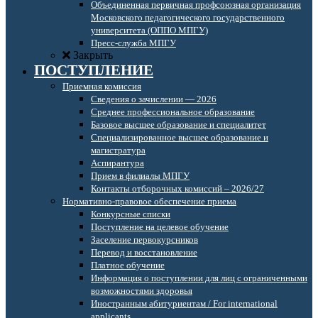
Объединенная первичная профсоюзная организация
Московского педагогического государственного
университета (ОППО МПГУ)
Пресс-служба МПГУ
Закрыть
ПОСТУПЛЕНИЕ
Приемная комиссия
Сведения о зачислении — 2026
Среднее профессиональное образование
Базовое высшее образование и специалитет
Специализированное высшее образование и
магистратура
Аспирантура
Прием в филиалы МПГУ
Контакты отборочных комиссий – 2026/27
Нормативно-правовое обеспечение приема
Конкурсные списки
Поступление на целевое обучение
Заселение первокурсников
Перевод и восстановление
Платное обучение
Информация о поступлении для лиц с ограниченными
возможностями здоровья
Иностранным абитуриентам / For international
applicants