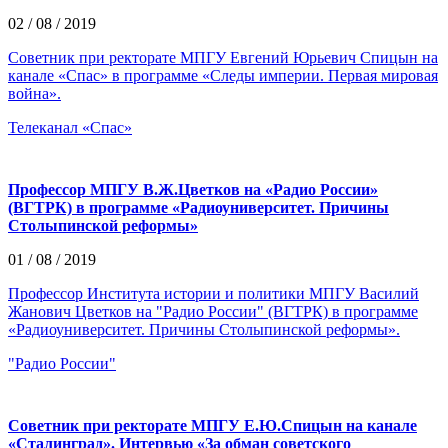
02 / 08 / 2019
Советник при ректорате МПГУ Евгений Юрьевич Спицын на
канале «Спас» в программе «Следы империи. Первая мировая
война».
Телеканал «Спас»
Профессор МПГУ В.Ж.Цветков на «Радио России»
(ВГТРК) в программе «Радиоуниверситет. Причины
Столыпинской реформы»
01 / 08 / 2019
Профессор Института истории и политики МПГУ Василий
Жанович Цветков на "Радио России" (ВГТРК) в программе
«Радиоуниверситет. Причины Столыпинской реформы».
"Радио России"
Советник при ректорате МПГУ Е.Ю.Спицын на канале
«Сталинград». Интервью «За обман советского