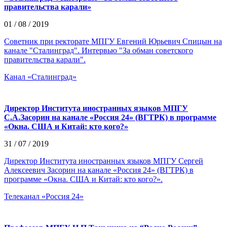
правительства карали»
01 / 08 / 2019
Советник при ректорате МПГУ Евгений Юрьевич Спицын на
канале "Сталинград". Интервью "За обман советского
правительства карали".
Канал «Сталинград»
Директор Института иностранных языков МПГУ
С.А.Засорин на канале «Россия 24» (ВГТРК) в программе
«Окна. США и Китай: кто кого?»
31 / 07 / 2019
Директор Института иностранных языков МПГУ Сергей
Алексеевич Засорин на канале «Россия 24» (ВГТРК) в
программе «Окна. США и Китай: кто кого?».
Телеканал «Россия 24»