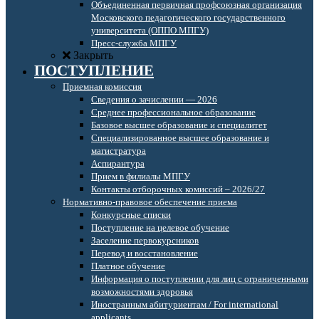
Объединенная первичная профсоюзная организация
Московского педагогического государственного
университета (ОППО МПГУ)
Пресс-служба МПГУ
Закрыть
ПОСТУПЛЕНИЕ
Приемная комиссия
Сведения о зачислении — 2026
Среднее профессиональное образование
Базовое высшее образование и специалитет
Специализированное высшее образование и
магистратура
Аспирантура
Прием в филиалы МПГУ
Контакты отборочных комиссий – 2026/27
Нормативно-правовое обеспечение приема
Конкурсные списки
Поступление на целевое обучение
Заселение первокурсников
Перевод и восстановление
Платное обучение
Информация о поступлении для лиц с ограниченными
возможностями здоровья
Иностранным абитуриентам / For international
applicants