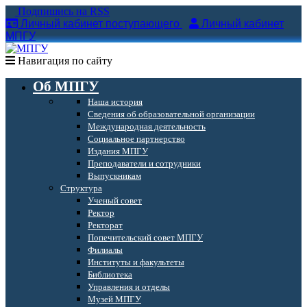
Подпишись на RSS
Личный кабинет поступающего
Личный кабинет
МПГУ
Навигация по сайту
Об МПГУ
Наша история
Сведения об образовательной организации
Международная деятельность
Социальное партнерство
Издания МПГУ
Преподаватели и сотрудники
Выпускникам
Структура
Ученый совет
Ректор
Ректорат
Попечительский совет МПГУ
Филиалы
Институты и факультеты
Библиотека
Управления и отделы
Музей МПГУ