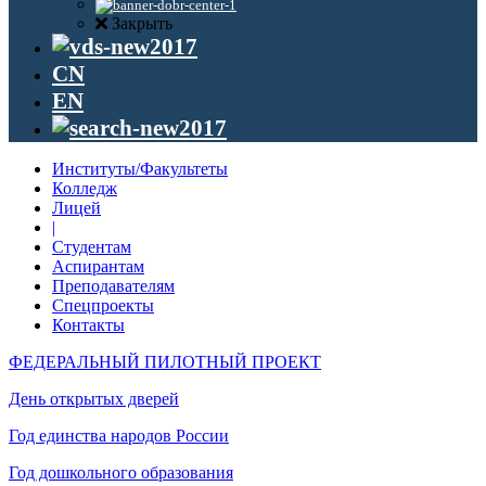
Закрыть
CN
EN
Институты/Факультеты
Колледж
Лицей
|
Студентам
Аспирантам
Преподавателям
Спецпроекты
Контакты
ФЕДЕРАЛЬНЫЙ ПИЛОТНЫЙ ПРОЕКТ
День открытых дверей
Год единства народов России
Год дошкольного образования