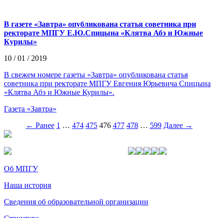
В газете «Завтра» опубликована статья советника при
ректорате МПГУ Е.Ю.Спицына «Клятва Абэ и Южные
Курилы»
10 / 01 / 2019
В свежем номере газеты «Завтра» опубликована статья
советника при ректорате МПГУ Евгения Юрьевича Спицына
«Клятва Абэ и Южные Курилы».
Газета «Завтра»
← Ранее
1
…
474
475
476
477
478
…
599
Далее →
Об МПГУ
Наша история
Сведения об образовательной организации