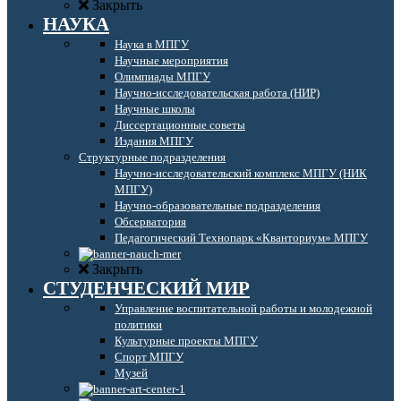
Закрыть
НАУКА
Наука в МПГУ
Научные мероприятия
Олимпиады МПГУ
Научно-исследовательская работа (НИР)
Научные школы
Диссертационные советы
Издания МПГУ
Структурные подразделения
Научно-исследовательский комплекс МПГУ (НИК
МПГУ)
Научно-образовательные подразделения
Обсерватория
Педагогический Технопарк «Кванториум» МПГУ
Закрыть
СТУДЕНЧЕСКИЙ МИР
Управление воспитательной работы и молодежной
политики
Культурные проекты МПГУ
Спорт МПГУ
Музей