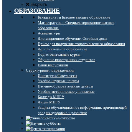
Закрыть
ОБРАЗОВАНИЕ
Бакалавриат и Базовое высшее образование
Магистратура и Специализированное высшее
образование
Аспирантура
Дистанционное обучение. Остаёмся дома
Прием для получения второго высшего образования
Дополнительное образование
Подготовительные курсы
Обучение иностранных студентов
Наши выпускники
Структурные подразделения
Институты/Факультеты
Учебно-научные центры
Научно-образовательные центры
Учебно-методическое управление
Колледж МПГУ
Лицей МПГУ
Защита обучающихся от информации, причиняющей
вред их здоровью и развитию