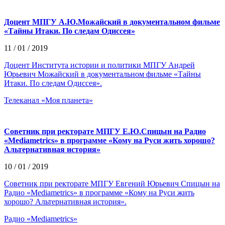
Доцент МПГУ А.Ю.Можайский в документальном фильме
«Тайны Итаки. По следам Одиссея»
11 / 01 / 2019
Доцент Института истории и политики МПГУ Андрей
Юрьевич Можайский в документальном фильме «Тайны
Итаки. По следам Одиссея».
Телеканал «Моя планета»
Советник при ректорате МПГУ Е.Ю.Спицын на Радио
«Mediametrics» в программе «Кому на Руси жить хорошо?
Альтернативная история»
10 / 01 / 2019
Советник при ректорате МПГУ Евгений Юрьевич Спицын на
Радио «Mediametrics» в программе «Кому на Руси жить
хорошо? Альтернативная история».
Радио «Mediametrics»