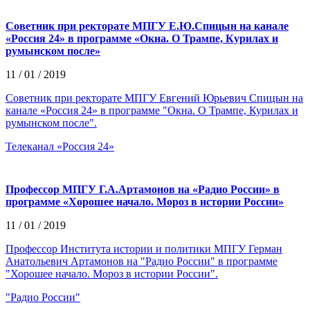
Советник при ректорате МПГУ Е.Ю.Спицын на канале
«Россия 24» в программе «Окна. О Трампе, Курилах и
румынском после»
11 / 01 / 2019
Советник при ректорате МПГУ Евгений Юрьевич Спицын на
канале «Россия 24» в программе "Окна. О Трампе, Курилах и
румынском после".
Телеканал «Россия 24»
Профессор МПГУ Г.А.Артамонов на «Радио России» в
программе «Хорошее начало. Мороз в истории России»
11 / 01 / 2019
Профессор Института истории и политики МПГУ Герман
Анатольевич Артамонов на "Радио России" в программе
"Хорошее начало. Мороз в истории России".
"Радио России"