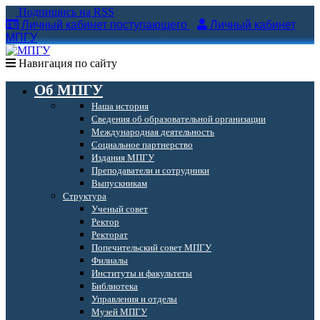
Подпишись на RSS
Личный кабинет поступающего
Личный кабинет
МПГУ
Навигация по сайту
Об МПГУ
Наша история
Сведения об образовательной организации
Международная деятельность
Социальное партнерство
Издания МПГУ
Преподаватели и сотрудники
Выпускникам
Структура
Ученый совет
Ректор
Ректорат
Попечительский совет МПГУ
Филиалы
Институты и факультеты
Библиотека
Управления и отделы
Музей МПГУ