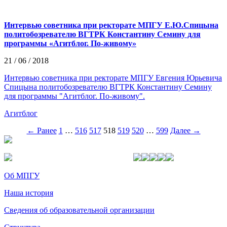
Интервью советника при ректорате МПГУ Е.Ю.Спицына
политобозревателю ВГТРК Константину Семину для
программы «Агитблог. По-живому»
21 / 06 / 2018
Интервью советника при ректорате МПГУ Евгения Юрьевича
Спицына политобозревателю ВГТРК Константину Семину
для программы "Агитблог. По-живому".
Агитблог
← Ранее
1
…
516
517
518
519
520
…
599
Далее →
Об МПГУ
Наша история
Сведения об образовательной организации