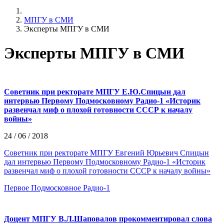
МПГУ в СМИ
Эксперты МПГУ в СМИ
Эксперты МПГУ в СМИ
Советник при ректорате МПГУ Е.Ю.Спицын дал
интервью Первому Подмосковному Радио-1 «Историк
развенчал миф о плохой готовности СССР к началу
войны»
24 / 06 / 2018
Советник при ректорате МПГУ Евгений Юрьевич Спицын
дал интервью Первому Подмосковному Радио-1 «Историк
развенчал миф о плохой готовности СССР к началу войны»
Первое Подмосковное Радио-1
Доцент МПГУ В.Л.Шаповалов прокомментировал слова