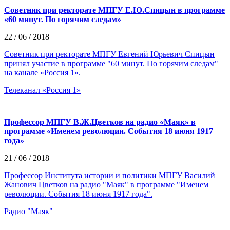
Советник при ректорате МПГУ Е.Ю.Спицын в программе
«60 минут. По горячим следам»
22 / 06 / 2018
Советник при ректорате МПГУ Евгений Юрьевич Спицын
принял участие в программе "60 минут. По горячим следам"
на канале «Россия 1».
Телеканал «Россия 1»
Профессор МПГУ В.Ж.Цветков на радио «Маяк» в
программе «Именем революции. События 18 июня 1917
года»
21 / 06 / 2018
Профессор Института истории и политики МПГУ Василий
Жанович Цветков на радио "Маяк" в программе "Именем
революции. События 18 июня 1917 года".
Радио "Маяк"