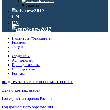
Закрыть
CN
EN
Институты/Факультеты
Колледж
Лицей
|
Студентам
Аспирантам
Преподавателям
Спецпроекты
Контакты
ФЕДЕРАЛЬНЫЙ ПИЛОТНЫЙ ПРОЕКТ
День открытых дверей
Год единства народов России
Год дошкольного образования