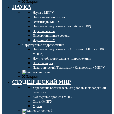
Закрыть
НАУКА
Наука в МПГУ
Научные мероприятия
Олимпиады МПГУ
Научно-исследовательская работа (НИР)
Научные школы
Диссертационные советы
Издания МПГУ
Структурные подразделения
Научно-исследовательский комплекс МПГУ (НИК
МПГУ)
Научно-образовательные подразделения
Обсерватория
Педагогический Технопарк «Кванториум» МПГУ
Закрыть
СТУДЕНЧЕСКИЙ МИР
Управление воспитательной работы и молодежной
политики
Культурные проекты МПГУ
Спорт МПГУ
Музей