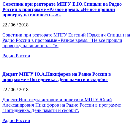
Советник при ректорате МПГУ Е.Ю.Спицын на Радио
России в программе «Разное время. «Не все прошли
проверку на вшивость…»»
22 / 06 / 2018
Советник при ректорате МПГУ Евгений Юрьевич Спицын на
Радио России в программе «Разное время. "Не все прошли
проверку на вшивость…"».
Радио России
Доцент МПГУ Ю.А.Никифоров на Радио России в
программе «Пятидневка. День памяти и скорби»
22 / 06 / 2018
Доцент Института истории и политики МПГУ Юрий
Александрович Никифоров на Радио России в программе
"Пятидневка. День памяти и скорби".
Радио России