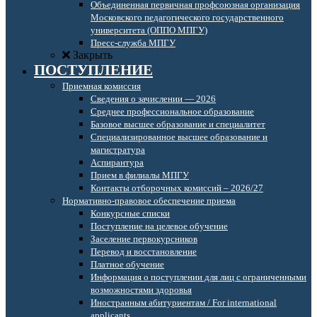
Объединенная первичная профсоюзная организация
Московского педагогического государственного
университета (ОППО МПГУ)
Пресс-служба МПГУ
Закрыть
ПОСТУПЛЕНИЕ
Приемная комиссия
Сведения о зачислении — 2026
Среднее профессиональное образование
Базовое высшее образование и специалитет
Специализированное высшее образование и
магистратура
Аспирантура
Прием в филиалы МПГУ
Контакты отборочных комиссий – 2026/27
Нормативно-правовое обеспечение приема
Конкурсные списки
Поступление на целевое обучение
Заселение первокурсников
Перевод и восстановление
Платное обучение
Информация о поступлении для лиц с ограниченными
возможностями здоровья
Иностранным абитуриентам / For international
applicants