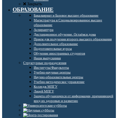
Закрыть
ОБРАЗОВАНИЕ
Бакалавриат и Базовое высшее образование
Магистратура и Специализированное высшее
образование
Аспирантура
Дистанционное обучение. Остаёмся дома
Прием для получения второго высшего образования
Дополнительное образование
Подготовительные курсы
Обучение иностранных студентов
Наши выпускники
Структурные подразделения
Институты/Факультеты
Учебно-научные центры
Научно-образовательные центры
Учебно-методическое управление
Колледж МПГУ
Лицей МПГУ
Защита обучающихся от информации, причиняющей
вред их здоровью и развитию