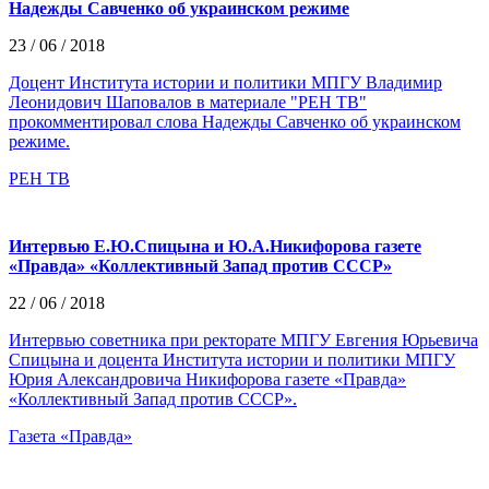
Надежды Савченко об украинском режиме
23 / 06 / 2018
Доцент Института истории и политики МПГУ Владимир
Леонидович Шаповалов в материале "РЕН ТВ"
прокомментировал слова Надежды Савченко об украинском
режиме.
РЕН ТВ
Интервью Е.Ю.Спицына и Ю.А.Никифорова газете
«Правда» «Коллективный Запад против СССР»
22 / 06 / 2018
Интервью советника при ректорате МПГУ Евгения Юрьевича
Спицына и доцента Института истории и политики МПГУ
Юрия Александровича Никифорова газете «Правда»
«Коллективный Запад против СССР».
Газета «Правда»