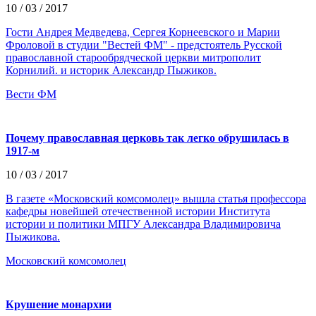
10 / 03 / 2017
Гости Андрея Медведева, Сергея Корнеевского и Марии
Фроловой в студии "Вестей ФМ" - предстоятель Русской
православной старообрядческой церкви митрополит
Корнилий. и историк Александр Пыжиков.
Вести ФМ
Почему православная церковь так легко обрушилась в
1917‑м
10 / 03 / 2017
В газете «Московский комсомолец» вышла статья профессора
кафедры новейшей отечественной истории Института
истории и политики МПГУ Александра Владимировича
Пыжикова.
Московский комсомолец
Крушение монархии