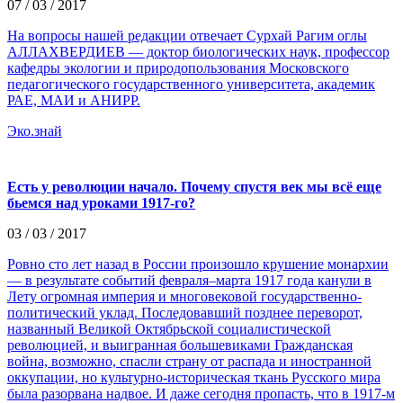
07 / 03 / 2017
На вопросы нашей редакции отвечает Сурхай Рагим оглы
АЛЛАХВЕРДИЕВ — доктор биологических наук, профессор
кафедры экологии и природопользования Московского
педагогического государственного университета, академик
РАЕ, МАИ и АНИРР.
Эко.знай
Есть у революции начало. Почему спустя век мы всё еще
бьемся над уроками 1917-го?
03 / 03 / 2017
Ровно сто лет назад в России произошло крушение монархии
— в результате событий февраля–марта 1917 года канули в
Лету огромная империя и многовековой государственно-
политический уклад. Последовавший позднее переворот,
названный Великой Октябрьской социалистической
революцией, и выигранная большевиками Гражданская
война, возможно, спасли страну от распада и иностранной
оккупации, но культурно-историческая ткань Русского мира
была разорвана надвое. И даже сегодня пропасть, что в 1917-м