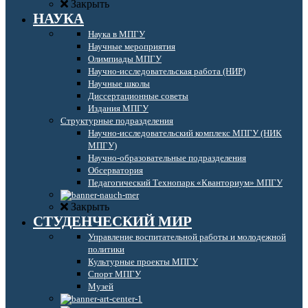
Закрыть
НАУКА
Наука в МПГУ
Научные мероприятия
Олимпиады МПГУ
Научно-исследовательская работа (НИР)
Научные школы
Диссертационные советы
Издания МПГУ
Структурные подразделения
Научно-исследовательский комплекс МПГУ (НИК
МПГУ)
Научно-образовательные подразделения
Обсерватория
Педагогический Технопарк «Кванториум» МПГУ
Закрыть
СТУДЕНЧЕСКИЙ МИР
Управление воспитательной работы и молодежной
политики
Культурные проекты МПГУ
Спорт МПГУ
Музей