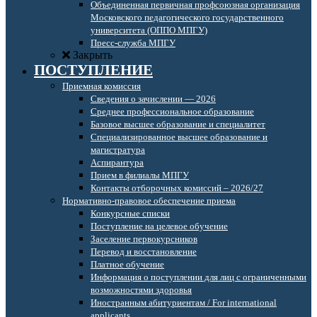
Объединенная первичная профсоюзная организация
Московского педагогического государственного
университета (ОППО МПГУ)
Пресс-служба МПГУ
Закрыть
ПОСТУПЛЕНИЕ
Приемная комиссия
Сведения о зачислении — 2026
Среднее профессиональное образование
Базовое высшее образование и специалитет
Специализированное высшее образование и
магистратура
Аспирантура
Прием в филиалы МПГУ
Контакты отборочных комиссий – 2026/27
Нормативно-правовое обеспечение приема
Конкурсные списки
Поступление на целевое обучение
Заселение первокурсников
Перевод и восстановление
Платное обучение
Информация о поступлении для лиц с ограниченными
возможностями здоровья
Иностранным абитуриентам / For international
applicants