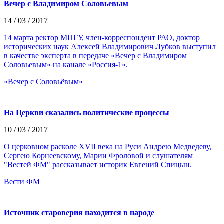
Вечер с Владимиром Соловьевым
14 / 03 / 2017
14 марта ректор МПГУ, член-корреспондент РАО, доктор
исторических наук Алексей Владимирович Лубков выступил
в качестве эксперта в передаче «Вечер с Владимиром
Соловьевым» на канале «Россия-1».
«Вечер с Соловьёвым»
На Церкви сказались политические процессы
10 / 03 / 2017
О церковном расколе XVII века на Руси Андрею Медведеву,
Сергею Корнеевскому, Марии Фроловой и слушателям
"Вестей ФМ" рассказывает историк Евгений Спицын.
Вести ФМ
Источник староверия находится в народе