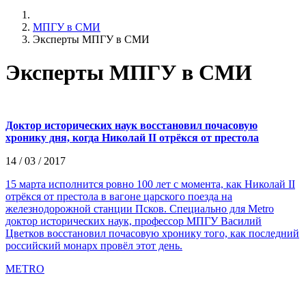
МПГУ в СМИ
Эксперты МПГУ в СМИ
Эксперты МПГУ в СМИ
Доктор исторических наук восстановил почасовую
хронику дня, когда Николай II отрёкся от престола
14 / 03 / 2017
15 марта исполнится ровно 100 лет с момента, как Николай II
отрёкся от престола в вагоне царского поезда на
железнодорожной станции Псков. Специально для Metro
доктор исторических наук, профессор МПГУ Василий
Цветков восстановил почасовую хронику того, как последний
российский монарх провёл этот день.
METRO