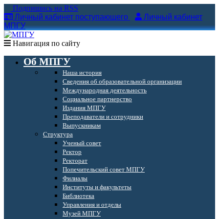
Подпишись на RSS
Личный кабинет поступающего
Личный кабинет
МПГУ
Навигация по сайту
Об МПГУ
Наша история
Сведения об образовательной организации
Международная деятельность
Социальное партнерство
Издания МПГУ
Преподаватели и сотрудники
Выпускникам
Структура
Ученый совет
Ректор
Ректорат
Попечительский совет МПГУ
Филиалы
Институты и факультеты
Библиотека
Управления и отделы
Музей МПГУ