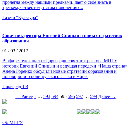
пролегла между нашими предками, дает о себе знать в
третьем, четвертом, пятом поколениях...
Газета "Культура"
Советник ректора Евгений Спицын о новых стратегиях
образования
01 / 03 / 2017
В эфире телеканала «Царьград» советник ректора МПГУ
историк Евгений Спицын и ведущая передачи «Наша страна»
Алена Горенко обсудили новые стратегии образования и
поговорили о роли русского языка в мире.
Царьград ТВ
← Ранее
1
…
593
594
595
596
597
…
599
Далее →
Об МПГУ