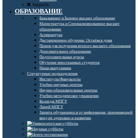
Закрыть
ОБРАЗОВАНИЕ
Бакалавриат и Базовое высшее образование
Магистратура и Специализированное высшее
образование
Аспирантура
Дистанционное обучение. Остаёмся дома
Прием для получения второго высшего образования
Дополнительное образование
Подготовительные курсы
Обучение иностранных студентов
Наши выпускники
Структурные подразделения
Институты/Факультеты
Учебно-научные центры
Научно-образовательные центры
Учебно-методическое управление
Колледж МПГУ
Лицей МПГУ
Защита обучающихся от информации, причиняющей
вред их здоровью и развитию