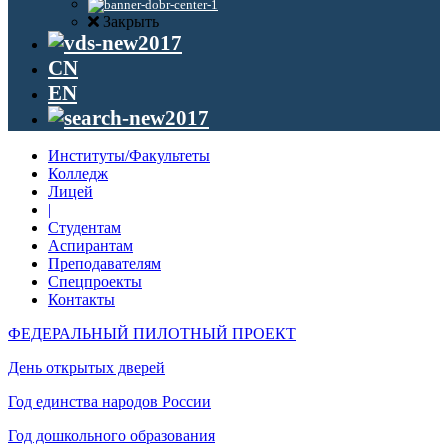
Закрыть
CN
EN
Институты/Факультеты
Колледж
Лицей
|
Студентам
Аспирантам
Преподавателям
Спецпроекты
Контакты
ФЕДЕРАЛЬНЫЙ ПИЛОТНЫЙ ПРОЕКТ
День открытых дверей
Год единства народов России
Год дошкольного образования