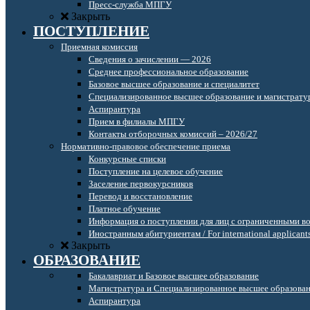
Пресс-служба МПГУ
Закрыть
ПОСТУПЛЕНИЕ
Приемная комиссия
Сведения о зачислении — 2026
Среднее профессиональное образование
Базовое высшее образование и специалитет
Специализированное высшее образование и магистрату
Аспирантура
Прием в филиалы МПГУ
Контакты отборочных комиссий – 2026/27
Нормативно-правовое обеспечение приема
Конкурсные списки
Поступление на целевое обучение
Заселение первокурсников
Перевод и восстановление
Платное обучение
Информация о поступлении для лиц с ограниченными в
Иностранным абитуриентам / For international applicant
Закрыть
ОБРАЗОВАНИЕ
Бакалавриат и Базовое высшее образование
Магистратура и Специализированное высшее образова
Аспирантура