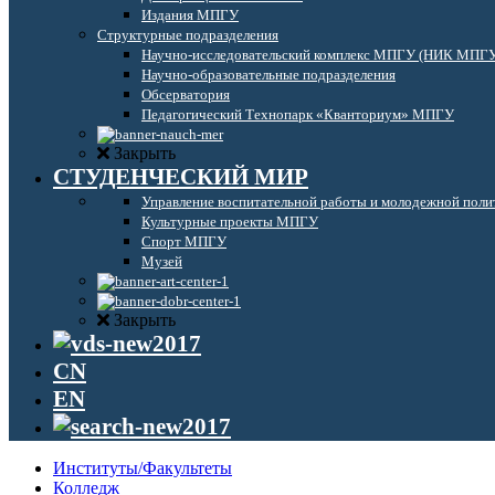
Издания МПГУ
Структурные подразделения
Научно-исследовательский комплекс МПГУ (НИК МПГ
Научно-образовательные подразделения
Обсерватория
Педагогический Технопарк «Кванториум» МПГУ
Закрыть
СТУДЕНЧЕСКИЙ МИР
Управление воспитательной работы и молодежной поли
Культурные проекты МПГУ
Спорт МПГУ
Музей
Закрыть
CN
EN
Институты/Факультеты
Колледж