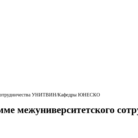
го сотрудничества УНИТВИН/Кафедры ЮНЕСКО
амме межуниверситетского со