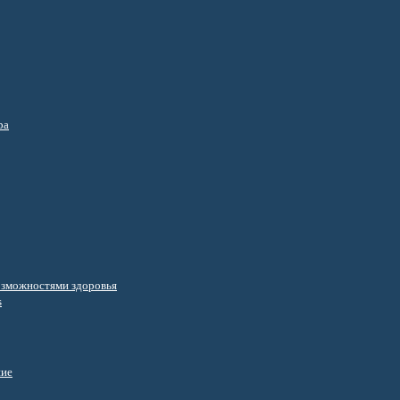
ра
озможностями здоровья
s
ние