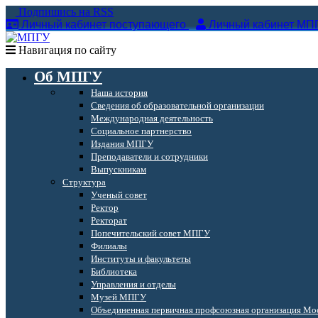
Подпишись на RSS
Личный кабинет поступающего
Личный кабинет МП
Навигация по сайту
Об МПГУ
Наша история
Сведения об образовательной организации
Международная деятельность
Социальное партнерство
Издания МПГУ
Преподаватели и сотрудники
Выпускникам
Структура
Ученый совет
Ректор
Ректорат
Попечительский совет МПГУ
Филиалы
Институты и факультеты
Библиотека
Управления и отделы
Музей МПГУ
Объединенная первичная профсоюзная организация Мос