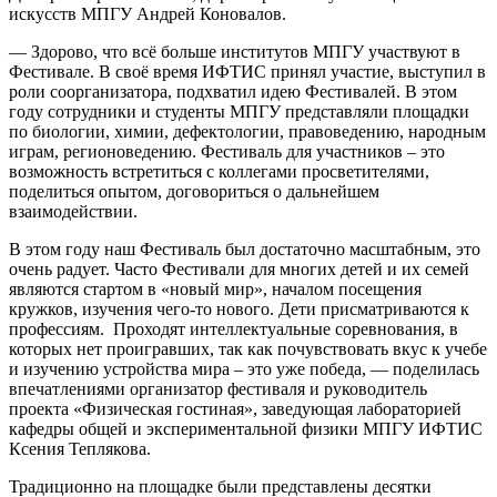
искусств МПГУ Андрей Коновалов.
— Здорово, что всё больше институтов МПГУ участвуют в
Фестивале. В своё время ИФТИС принял участие, выступил в
роли соорганизатора, подхватил идею Фестивалей. В этом
году сотрудники и студенты МПГУ представляли площадки
по биологии, химии, дефектологии, правоведению, народным
играм, регионоведению. Фестиваль для участников – это
возможность встретиться с коллегами просветителями,
поделиться опытом, договориться о дальнейшем
взаимодействии.
В этом году наш Фестиваль был достаточно масштабным, это
очень радует. Часто Фестивали для многих детей и их семей
являются стартом в «новый мир», началом посещения
кружков, изучения чего-то нового. Дети присматриваются к
профессиям. Проходят интеллектуальные соревнования, в
которых нет проигравших, так как почувствовать вкус к учебе
и изучению устройства мира – это уже победа, — поделилась
впечатлениями организатор фестиваля и руководитель
проекта «Физическая гостиная», заведующая лабораторией
кафедры общей и экспериментальной физики МПГУ ИФТИС
Ксения Теплякова.
Традиционно на площадке были представлены десятки