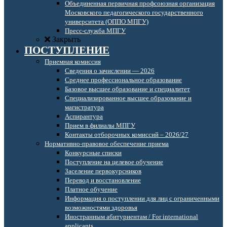
Объединенная первичная профсоюзная организация
Московского педагогического государственного
университета (ОППО МПГУ)
Пресс-служба МПГУ
Закрыть
ПОСТУПЛЕНИЕ
Приемная комиссия
Сведения о зачислении — 2026
Среднее профессиональное образование
Базовое высшее образование и специалитет
Специализированное высшее образование и
магистратура
Аспирантура
Прием в филиалы МПГУ
Контакты отборочных комиссий – 2026/27
Нормативно-правовое обеспечение приема
Конкурсные списки
Поступление на целевое обучение
Заселение первокурсников
Перевод и восстановление
Платное обучение
Информация о поступлении для лиц с ограниченными
возможностями здоровья
Иностранным абитуриентам / For international
applicants