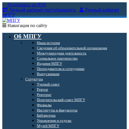
Подпишись на RSS
Личный кабинет поступающего
Личный кабинет
МПГУ
Навигация по сайту
Об МПГУ
Наша история
Сведения об образовательной организации
Международная деятельность
Социальное партнерство
Издания МПГУ
Преподаватели и сотрудники
Выпускникам
Структура
Ученый совет
Ректор
Ректорат
Попечительский совет МПГУ
Филиалы
Институты и факультеты
Библиотека
Управления и отделы
Музей МПГУ