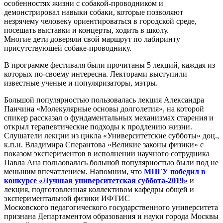
особенностях жизни с собакой-проводником и
демонстрировал навыки собаки, которые позволяют
незрячему человеку ориентироваться в городской среде,
посещать выставки и концерты, ходить в школу.
Многие дети доверяли свой маршрут по лабиринту
присутствующей собаке-проводнику.
В программе фестиваля были прочитаны 5 лекций, каждая из
которых по-своему интересна. Лекторами выступили
известные ученые и популяризаторы, мэтры.
Большой популярностью пользовалась лекция Александра
Панчина «Молекулярные основы долголетия», на которой
спикер рассказал о фундаментальных механизмах старения и
открыл терапевтические подходы к продлению жизни.
Слушатели лекции из цикла «Университетские субботы» доц.,
к.п.н. Владимира Сперантова «Великие законы физики» с
показом экспериментов в исполнении научного сотрудника
Павла Ана пользовалась большой популярностью были под не
меньшим впечатлением. Напомним, что
МПГУ победил в
конкурсе «Лучшая университетская суббота-2019»
и
лекция, подготовленная коллективом кафедры общей и
экспериментальной физики ИФТИС
Московского педагогического государственного университета
признана Департаментом образования и науки города Москвы