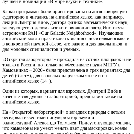
лучшей в номинации «В мире науки и техники».
Блоки программы были ориентированы на англоговорящую
аудиторию и читались на английском языке, как например,
лекция Дмитрия Вибе, доктора физико-математических наук,
заведующего отделом физики и эволюции звезд Института
астрономии РАН «Our Galactic Neighborhood». Изучающие
английский могли практиковать знания с носителями языка и
в конкретной научной сфере, что важно и для школьников, и
для молодых специалистов и ученых.
«Открытая лабораторная» проходила на сотнях площадок и не
только в России, но только на «Фестивале науки МПГУ в
Хамовниках – 2020» была представлена в трех вариантах: для
детей (6 лет+), для взрослых на русском языке и на
английском языке (14+).
Один из которых, вариант для взрослых, Дмитрий Вибе в
качестве заведующего лабораторией, представил также на
английском языке.
На «Открытой лабораторной» о загадках природы с детьми
беседовал известный популяризатор науки и
радиоведущий Александр Толмачев. Присутствующие узнали,
что хамелеоны не умеют менять цвет для маскировки, коалы
не пьют воду и почему «вечный ребенок» аксолотль, личинка,