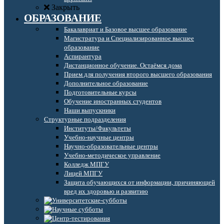
Закрыть
ОБРАЗОВАНИЕ
Бакалавриат и Базовое высшее образование
Магистратура и Специализированное высшее
образование
Аспирантура
Дистанционное обучение. Остаёмся дома
Прием для получения второго высшего образования
Дополнительное образование
Подготовительные курсы
Обучение иностранных студентов
Наши выпускники
Структурные подразделения
Институты/Факультеты
Учебно-научные центры
Научно-образовательные центры
Учебно-методическое управление
Колледж МПГУ
Лицей МПГУ
Защита обучающихся от информации, причиняющей
вред их здоровью и развитию