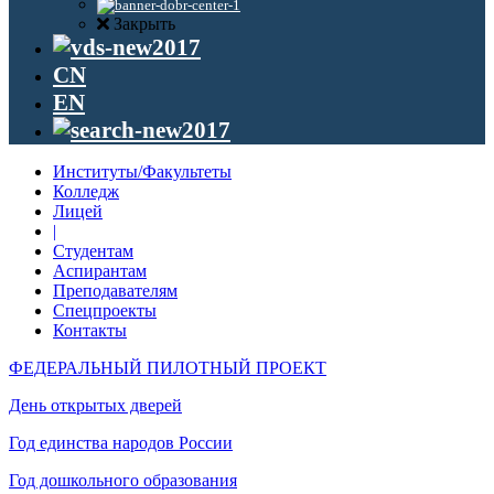
Закрыть
CN
EN
Институты/Факультеты
Колледж
Лицей
|
Студентам
Аспирантам
Преподавателям
Спецпроекты
Контакты
ФЕДЕРАЛЬНЫЙ ПИЛОТНЫЙ ПРОЕКТ
День открытых дверей
Год единства народов России
Год дошкольного образования