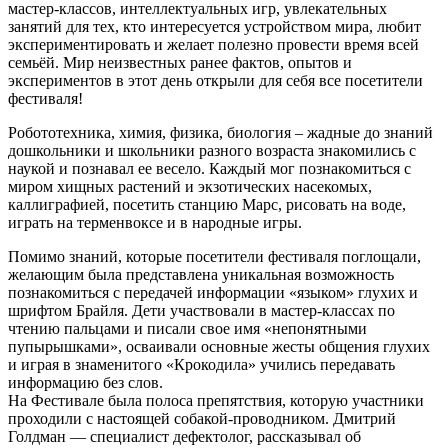
мастер-классов, интеллектуальных игр, увлекательных
занятий для тех, кто интересуется устройством мира, любит
экспериментировать и желает полезно провести время всей
семьёй. Мир неизвестных ранее фактов, опытов и
экспериментов в этот день открыли для себя все посетители
фестиваля!
Робототехника, химия, физика, биология – жадные до знаний
дошкольники и школьники разного возраста знакомились с
наукой и познавал ее весело. Каждый мог познакомиться с
миром хищных растений и экзотических насекомых,
каллиграфией, посетить станцию Марс, рисовать на воде,
играть на терменвоксе и в народные игры.
Помимо знаний, которые посетители фестиваля поглощали,
желающим была представлена уникальная возможность
познакомиться с передачей информации «языком» глухих и
шрифтом Брайля. Дети участвовали в мастер-классах по
чтению пальцами и писали свое имя «непонятными
пупырышками», осваивали основные жесты общения глухих
и играя в знаменитого «Крокодила» учились передавать
информацию без слов.
На Фестивале была полоса препятствия, которую участники
проходили с настоящей собакой-проводником. Дмитрий
Голдман — специалист дефектолог, рассказывал об