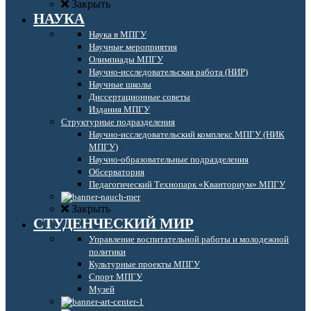
Закрыть
НАУКА
Наука в МПГУ
Научные мероприятия
Олимпиады МПГУ
Научно-исследовательская работа (НИР)
Научные школы
Диссертационные советы
Издания МПГУ
Структурные подразделения
Научно-исследовательский комплекс МПГУ (НИК
МПГУ)
Научно-образовательные подразделения
Обсерватория
Педагогический Технопарк «Кванториум» МПГУ
Закрыть
СТУДЕНЧЕСКИЙ МИР
Управление воспитательной работы и молодежной
политики
Культурные проекты МПГУ
Спорт МПГУ
Музей