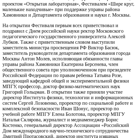
проектом «Открытая лабораторная», Фестивалем «Шире круг,
маленькие находчивые» при поддержке управы района
Хамовники и Департамента образования и науки г. Москвы.
На открытии Фестиваля первым всех приветствовал и
поздравил с Днем российской науки ректор Московского
педагогического государственного университета Алексей
Лубков. Также с приветственным словом выступили
заместитель министра просвещения РФ Виктор Басюк,
заместитель руководителя департамента образования города
Москвы Антон Молев, исполняющая обязанности главы
управы района Хамовники Екатерина Берсенева, член
общественного совета при уполномоченном при президенте
Российской Федерации по правам ребенка Татьяна Розе,
заведующий кафедрой общей и экспериментальной физики
МПГУ, профессор, доктор физико-математических наук
Григорий Гольцман. В открытии также приняли участие
директор Института физики, технологии и информационных
систем Сергей Лозовенко, проректор по социальной работе и
комплексной безопасности Иван Шонус, проректор по
учебной работе МПГУ Елена Болотова, проректор МПГУ
Наталья Склярова, журналист и медиаменеджер Борис
Костенко, генеральный директор Ассоциации «Российский
Дом международного научно-технического сотрудничества
Дмитрий Протасовский, директор института изящных