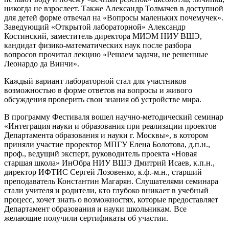
никогда не взрослеет. Также Александр Толмачев в доступной
для детей форме отвечал на «Вопросы маленьких почемучек».
Заведующий «Открытой лабораторной» Александр
Костинский, заместитель директора МИЭМ НИУ ВШЭ,
кандидат физико-математических наук после разбора
вопросов прочитал лекцию «Решаем задачи, не решенные
Леонардо да Винчи».
Каждый вариант лабораторной стал для участников
возможностью в форме ответов на вопросы и живого
обсуждения проверить свои знания об устройстве мира.
В программу Фестиваля вошел научно-методический семинар
«Интеграция науки и образования при реализации проектов
Департамента образования и науки г. Москвы», в котором
приняли участие проректор МПГУ Елена Болотова, д.п.н.,
проф., ведущий эксперт, руководитель проекта «Новая
старшая школа» ИнОбра НИУ ВШЭ Дмитрий Исаев, к.п.н.,
директор ИФТИС Сергей Лозовенко, к.ф.-м.н., старший
преподаватель Константин Магарян. Слушателями семинара
стали учителя и родители, кто глубоко вникает в учебный
процесс, хочет знать о возможностях, которые предоставляет
Департамент образования и науки школьникам. Все
желающие получили сертификаты об участии.