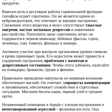
продукты.
Важную роль в регуляции работы гормональной функции
гипофиза играет серотонин. Он же является одним из
нейромедиаторов, что отвечают за хорошее настроение.
Снижению этого вещества в мозге сопутствуют
тяжелые
мигрени, частые затяжные депрессии
и навязчивые
расстройства. Пополнить запас серотонина легко: он
содержится в черном шоколаде, бобовых (фасоль, горох,
чечевица, соя), томатах, финиках и инжире.
Активное участие при контроле организмом уровня глюкозы
в крови принимает хром. Его недостаток может привести к
ухудшению настроения,
проблемам с памятью и
депрессивным состояниям
. Чтобы этого избежать, налегайте
на помидоры, брокколи, груши и финики.
Правильное проведение импульсов по нервным волокнам
обеспечивает магний. Он отвечает за
процессы концентрации
и запоминания, обеспечивает спокойствие в стрессовых
ситуациях. Магнием богаты каши, черный хлеб и грецкие
орехи.
Незаменимый помощник в борьбе с плохим настроением и
немотивированной агрессией
– фолиевая кислота. Она