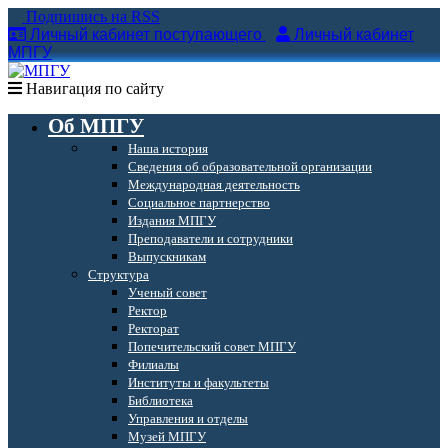
Подпишись на RSS
Личный кабинет поступающего
Личный кабинет
МПГУ
Навигация по сайту
Об МПГУ
Наша история
Сведения об образовательной организации
Международная деятельность
Социальное партнерство
Издания МПГУ
Преподаватели и сотрудники
Выпускникам
Структура
Ученый совет
Ректор
Ректорат
Попечительский совет МПГУ
Филиалы
Институты и факультеты
Библиотека
Управления и отделы
Музей МПГУ