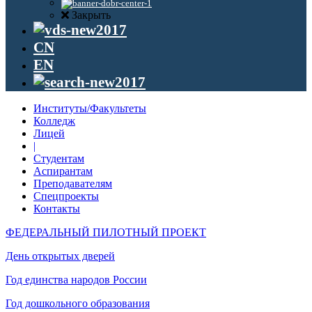
Закрыть
CN
EN
Институты/Факультеты
Колледж
Лицей
|
Студентам
Аспирантам
Преподавателям
Спецпроекты
Контакты
ФЕДЕРАЛЬНЫЙ ПИЛОТНЫЙ ПРОЕКТ
День открытых дверей
Год единства народов России
Год дошкольного образования