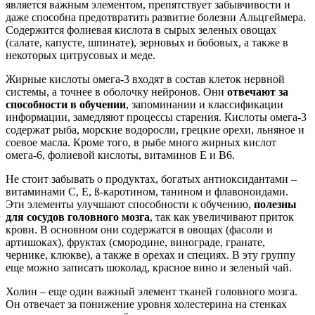
является важным элементом, препятствует забывчивости и
даже способна предотвратить развитие болезни Альцгеймера.
Содержится фолиевая кислота в сырых зеленых овощах
(салате, капусте, шпинате), зерновых и бобовых, а также в
некоторых цитрусовых и меде.
Жирные кислоты омега-3 входят в состав клеток нервной
системы, а точнее в оболочку нейронов. Они
отвечают за
способности в обучении
, запоминании и классификации
информации, замедляют процессы старения. Кислоты омега-3
содержат рыба, морские водоросли, грецкие орехи, льняное и
соевое масла. Кроме того, в рыбе много жирных кислот
омега-6, фолиевой кислоты, витаминов Е и В6.
Не стоит забывать о продуктах, богатых антиоксидантами –
витаминами С, Е, ß-каротином, танином и флавоноидами.
Эти элементы улучшают способности к обучению,
полезны
для сосудов головного мозга
, так как увеличивают приток
крови. В основном они содержатся в овощах (фасоли и
артишоках), фруктах (смородине, винограде, гранате,
чернике, клюкве), а также в орехах и специях. В эту группу
еще можно записать шоколад, красное вино и зеленый чай.
Холин – еще один важный элемент тканей головного мозга.
Он отвечает за понижение уровня холестерина на стенках