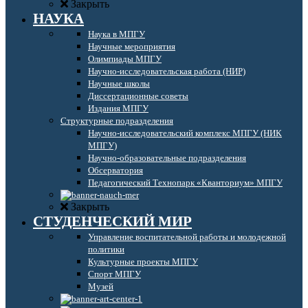
Закрыть
НАУКА
Наука в МПГУ
Научные мероприятия
Олимпиады МПГУ
Научно-исследовательская работа (НИР)
Научные школы
Диссертационные советы
Издания МПГУ
Структурные подразделения
Научно-исследовательский комплекс МПГУ (НИК
МПГУ)
Научно-образовательные подразделения
Обсерватория
Педагогический Технопарк «Кванториум» МПГУ
Закрыть
СТУДЕНЧЕСКИЙ МИР
Управление воспитательной работы и молодежной
политики
Культурные проекты МПГУ
Спорт МПГУ
Музей