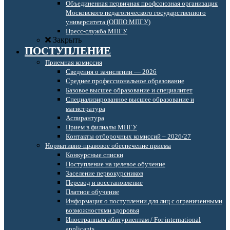
Объединенная первичная профсоюзная организация
Московского педагогического государственного
университета (ОППО МПГУ)
Пресс-служба МПГУ
Закрыть
ПОСТУПЛЕНИЕ
Приемная комиссия
Сведения о зачислении — 2026
Среднее профессиональное образование
Базовое высшее образование и специалитет
Специализированное высшее образование и
магистратура
Аспирантура
Прием в филиалы МПГУ
Контакты отборочных комиссий – 2026/27
Нормативно-правовое обеспечение приема
Конкурсные списки
Поступление на целевое обучение
Заселение первокурсников
Перевод и восстановление
Платное обучение
Информация о поступлении для лиц с ограниченными
возможностями здоровья
Иностранным абитуриентам / For international
applicants