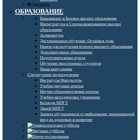
Закрыть
ОБРАЗОВАНИЕ
Бакалавриат и Базовое высшее образование
Магистратура и Специализированное высшее
образование
Аспирантура
Дистанционное обучение. Остаёмся дома
Прием для получения второго высшего образования
Дополнительное образование
Подготовительные курсы
Обучение иностранных студентов
Наши выпускники
Структурные подразделения
Институты/Факультеты
Учебно-научные центры
Научно-образовательные центры
Учебно-методическое управление
Колледж МПГУ
Лицей МПГУ
Защита обучающихся от информации, причиняющей
вред их здоровью и развитию