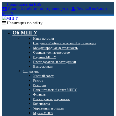
Подпишись на RSS
Личный кабинет поступающего
Личный кабинет
МПГУ
Навигация по сайту
Об МПГУ
Наша история
Сведения об образовательной организации
Международная деятельность
Социальное партнерство
Издания МПГУ
Преподаватели и сотрудники
Выпускникам
Структура
Ученый совет
Ректор
Ректорат
Попечительский совет МПГУ
Филиалы
Институты и факультеты
Библиотека
Управления и отделы
Музей МПГУ