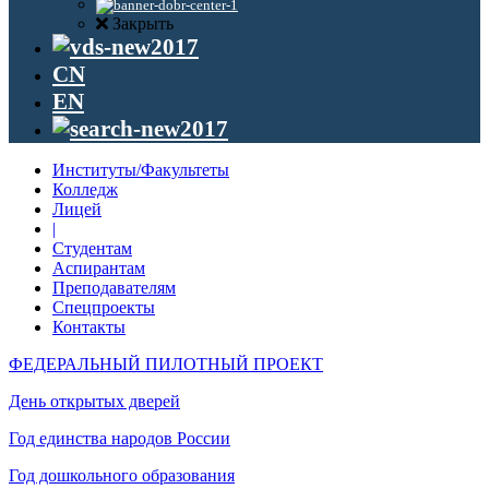
Закрыть
CN
EN
Институты/Факультеты
Колледж
Лицей
|
Студентам
Аспирантам
Преподавателям
Спецпроекты
Контакты
ФЕДЕРАЛЬНЫЙ ПИЛОТНЫЙ ПРОЕКТ
День открытых дверей
Год единства народов России
Год дошкольного образования