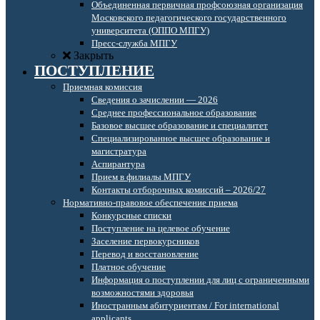
Объединенная первичная профсоюзная организация
Московского педагогического государственного
университета (ОППО МПГУ)
Пресс-служба МПГУ
Закрыть
ПОСТУПЛЕНИЕ
Приемная комиссия
Сведения о зачислении — 2026
Среднее профессиональное образование
Базовое высшее образование и специалитет
Специализированное высшее образование и
магистратура
Аспирантура
Прием в филиалы МПГУ
Контакты отборочных комиссий – 2026/27
Нормативно-правовое обеспечение приема
Конкурсные списки
Поступление на целевое обучение
Заселение первокурсников
Перевод и восстановление
Платное обучение
Информация о поступлении для лиц с ограниченными
возможностями здоровья
Иностранным абитуриентам / For international
applicants