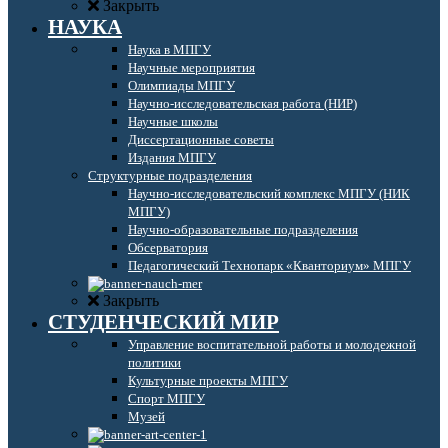
Закрыть
НАУКА
Наука в МПГУ
Научные мероприятия
Олимпиады МПГУ
Научно-исследовательская работа (НИР)
Научные школы
Диссертационные советы
Издания МПГУ
Структурные подразделения
Научно-исследовательский комплекс МПГУ (НИК
МПГУ)
Научно-образовательные подразделения
Обсерватория
Педагогический Технопарк «Кванториум» МПГУ
Закрыть
СТУДЕНЧЕСКИЙ МИР
Управление воспитательной работы и молодежной
политики
Культурные проекты МПГУ
Спорт МПГУ
Музей