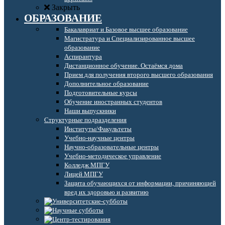
Закрыть
ОБРАЗОВАНИЕ
Бакалавриат и Базовое высшее образование
Магистратура и Специализированное высшее
образование
Аспирантура
Дистанционное обучение. Остаёмся дома
Прием для получения второго высшего образования
Дополнительное образование
Подготовительные курсы
Обучение иностранных студентов
Наши выпускники
Структурные подразделения
Институты/Факультеты
Учебно-научные центры
Научно-образовательные центры
Учебно-методическое управление
Колледж МПГУ
Лицей МПГУ
Защита обучающихся от информации, причиняющей
вред их здоровью и развитию