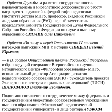
—
Орденом Дружбы
за развитие государственности,
парламентаризма и многолетнюю добросовестную работу
награжден заведующий кафедрой тифлопедагогики
Института детства МПГУ, профессор, академик Российской
академии образования (РАО), первый заместитель
председателя Комитета Государственной Думы Федерального
Собрания Российской Федерации по науке и высшему
образованию
СМОЛИН Олег Николаевич
.
—
Орденом «За заслуги перед Отечеством»
IV
степени
награжден выпускник МПГУ, историк
СПИЦЫН Евгений
Юрьевич
;
— в
IX состав Общественной палаты Российской Федерации
избран ведущий специалист Всероссийского научно-
методического центра «Философия образования» МПГУ,
исполнительный директор Ассоциации развития
педагогического образования (АРПО), руководитель проектов
Экспертного института социальных исследований (ЭИСИ)
ШАПОВАЛОВ Владимир Леонидович
.
Подписано соглашение о сотрудничестве между федеральным
государственным бюджетным образовательным учреждением
высшего образования «Московский педагогический
государственный университет» в лице ректора
ЛУБКОВА