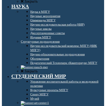
Закрыть
НАУКА
Наука в МПГУ
Научные мероприятия
Олимпиады МПГУ
Научно-исследовательская работа (НИР)
Научные школы
Диссертационные советы
Издания МПГУ
Структурные подразделения
Научно-исследовательский комплекс МПГУ (НИК
МПГУ)
Научно-образовательные подразделения
Обсерватория
Педагогический Технопарк «Кванториум» МПГУ
Закрыть
СТУДЕНЧЕСКИЙ МИР
Управление воспитательной работы и молодежной
политики
Культурные проекты МПГУ
Спорт МПГУ
Музей