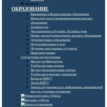
Закрыть
ОБРАЗОВАНИЕ
Бакалавриат и Базовое высшее образование
Магистратура и Специализированное высшее
образование
Аспирантура
Дистанционное обучение. Остаёмся дома
Прием для получения второго высшего образования
Дополнительное образование
Подготовительные курсы
Обучение иностранных студентов
Наши выпускники
Структурные подразделения
Институты/Факультеты
Учебно-научные центры
Научно-образовательные центры
Учебно-методическое управление
Колледж МПГУ
Лицей МПГУ
Защита обучающихся от информации, причиняющей
вред их здоровью и развитию