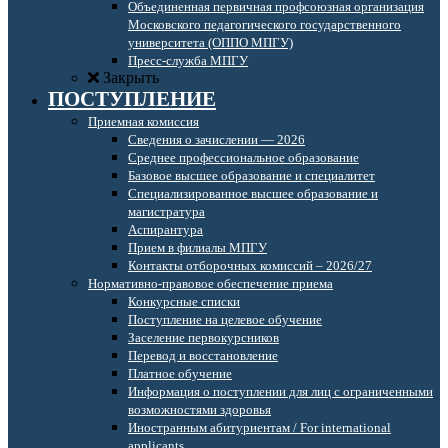
Объединенная первичная профсоюзная организация
Московского педагогического государственного
университета (ОППО МПГУ)
Пресс-служба МПГУ
Закрыть
ПОСТУПЛЕНИЕ
Приемная комиссия
Сведения о зачислении — 2026
Среднее профессиональное образование
Базовое высшее образование и специалитет
Специализированное высшее образование и
магистратура
Аспирантура
Прием в филиалы МПГУ
Контакты отборочных комиссий – 2026/27
Нормативно-правовое обеспечение приема
Конкурсные списки
Поступление на целевое обучение
Заселение первокурсников
Перевод и восстановление
Платное обучение
Информация о поступлении для лиц с ограниченными
возможностями здоровья
Иностранным абитуриентам / For international
applicants