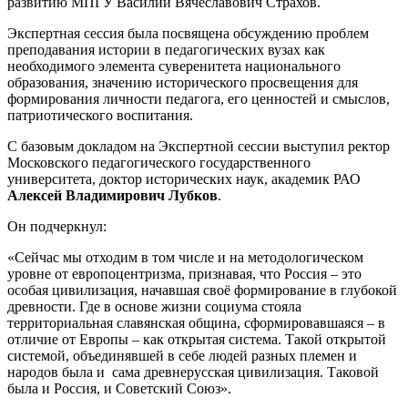
развитию МПГУ Василий Вячеславович Страхов.
Экспертная сессия была посвящена обсуждению проблем
преподавания истории в педагогических вузах как
необходимого элемента суверенитета национального
образования, значению исторического просвещения для
формирования личности педагога, его ценностей и смыслов,
патриотического воспитания.
С базовым докладом на Экспертной сессии выступил ректор
Московского педагогического государственного
университета, доктор исторических наук, академик РАО
Алексей Владимирович Лубков
.
Он подчеркнул:
«Сейчас мы отходим в том числе и на методологическом
уровне от европоцентризма, признавая, что Россия – это
особая цивилизация, начавшая своё формирование в глубокой
древности. Где в основе жизни социума стояла
территориальная славянская община, сформировавшаяся – в
отличие от Европы – как открытая система. Такой открытой
системой, объединявшей в себе людей разных племен и
народов была и сама древнерусская цивилизация. Таковой
была и Россия, и Советский Союз».