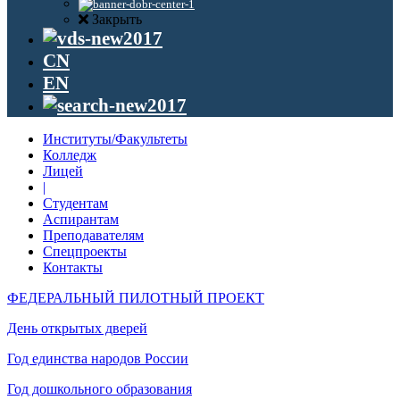
Закрыть
CN
EN
Институты/Факультеты
Колледж
Лицей
|
Студентам
Аспирантам
Преподавателям
Спецпроекты
Контакты
ФЕДЕРАЛЬНЫЙ ПИЛОТНЫЙ ПРОЕКТ
День открытых дверей
Год единства народов России
Год дошкольного образования