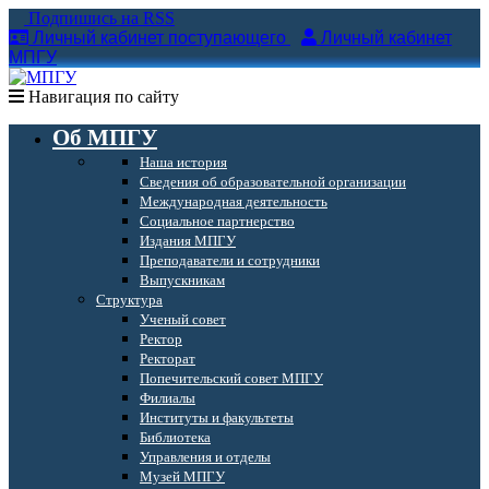
Подпишись на RSS
Личный кабинет поступающего
Личный кабинет
МПГУ
Навигация по сайту
Об МПГУ
Наша история
Сведения об образовательной организации
Международная деятельность
Социальное партнерство
Издания МПГУ
Преподаватели и сотрудники
Выпускникам
Структура
Ученый совет
Ректор
Ректорат
Попечительский совет МПГУ
Филиалы
Институты и факультеты
Библиотека
Управления и отделы
Музей МПГУ