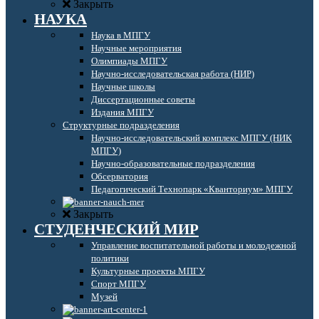
Закрыть
НАУКА
Наука в МПГУ
Научные мероприятия
Олимпиады МПГУ
Научно-исследовательская работа (НИР)
Научные школы
Диссертационные советы
Издания МПГУ
Структурные подразделения
Научно-исследовательский комплекс МПГУ (НИК
МПГУ)
Научно-образовательные подразделения
Обсерватория
Педагогический Технопарк «Кванториум» МПГУ
Закрыть
СТУДЕНЧЕСКИЙ МИР
Управление воспитательной работы и молодежной
политики
Культурные проекты МПГУ
Спорт МПГУ
Музей