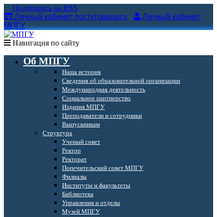
Подпишись на RSS
Личный кабинет поступающего
Личный кабинет
МПГУ
Навигация по сайту
Об МПГУ
Наша история
Сведения об образовательной организации
Международная деятельность
Социальное партнерство
Издания МПГУ
Преподаватели и сотрудники
Выпускникам
Структура
Ученый совет
Ректор
Ректорат
Попечительский совет МПГУ
Филиалы
Институты и факультеты
Библиотека
Управления и отделы
Музей МПГУ