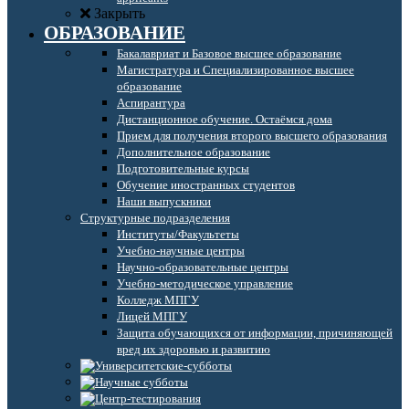
Закрыть
ОБРАЗОВАНИЕ
Бакалавриат и Базовое высшее образование
Магистратура и Специализированное высшее
образование
Аспирантура
Дистанционное обучение. Остаёмся дома
Прием для получения второго высшего образования
Дополнительное образование
Подготовительные курсы
Обучение иностранных студентов
Наши выпускники
Структурные подразделения
Институты/Факультеты
Учебно-научные центры
Научно-образовательные центры
Учебно-методическое управление
Колледж МПГУ
Лицей МПГУ
Защита обучающихся от информации, причиняющей
вред их здоровью и развитию