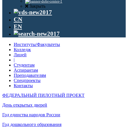
Закрыть
CN
EN
Институты/Факультеты
Колледж
Лицей
|
Студентам
Аспирантам
Преподавателям
Спецпроекты
Контакты
ФЕДЕРАЛЬНЫЙ ПИЛОТНЫЙ ПРОЕКТ
День открытых дверей
Год единства народов России
Год дошкольного образования