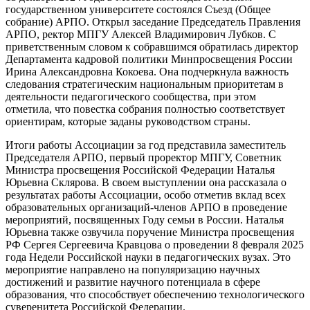
государственном университете состоялся Съезд (Общее
собрание) АРПО. Открыл заседание Председатель Правления
АРПО, ректор МПГУ Алексей Владимирович Лубков. С
приветственным словом к собравшимся обратилась директор
Департамента кадровой политики Минпросвещения России
Ирина Александровна Кокоева. Она подчеркнула важность
следования стратегическим национальным приоритетам в
деятельности педагогического сообщества, при этом
отметила, что повестка собрания полностью соответствует
ориентирам, которые заданы руководством страны.
Итоги работы Ассоциации за год представила заместитель
Председателя АРПО, первый проректор МПГУ, Советник
Министра просвещения Российской Федерации Наталья
Юрьевна Склярова. В своем выступлении она рассказала о
результатах работы Ассоциации, особо отметив вклад всех
образовательных организаций-членов АРПО в проведение
мероприятий, посвященных Году семьи в России. Наталья
Юрьевна также озвучила поручение Министра просвещения
РФ Сергея Сергеевича Кравцова о проведении 8 февраля 2025
года Недели Российской науки в педагогических вузах. Это
мероприятие направлено на популяризацию научных
достижений и развитие научного потенциала в сфере
образования, что способствует обеспечению технологического
суверенитета Российской Федерации.