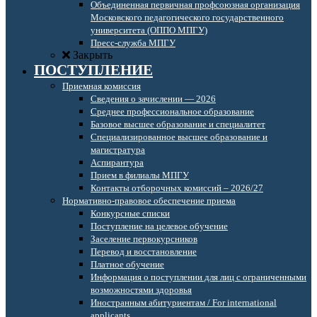
Объединенная первичная профсоюзная организация
Московского педагогического государственного
университета (ОППО МПГУ)
Пресс-служба МПГУ
Закрыть
ПОСТУПЛЕНИЕ
Приемная комиссия
Сведения о зачислении — 2026
Среднее профессиональное образование
Базовое высшее образование и специалитет
Специализированное высшее образование и
магистратура
Аспирантура
Прием в филиалы МПГУ
Контакты отборочных комиссий – 2026/27
Нормативно-правовое обеспечение приема
Конкурсные списки
Поступление на целевое обучение
Заселение первокурсников
Перевод и восстановление
Платное обучение
Информация о поступлении для лиц с ограниченными
возможностями здоровья
Иностранным абитуриентам / For international
applicants