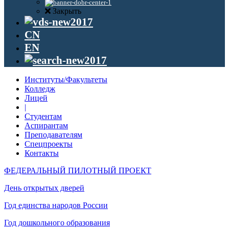
Закрыть
CN
EN
Институты/Факультеты
Колледж
Лицей
|
Студентам
Аспирантам
Преподавателям
Спецпроекты
Контакты
ФЕДЕРАЛЬНЫЙ ПИЛОТНЫЙ ПРОЕКТ
День открытых дверей
Год единства народов России
Год дошкольного образования