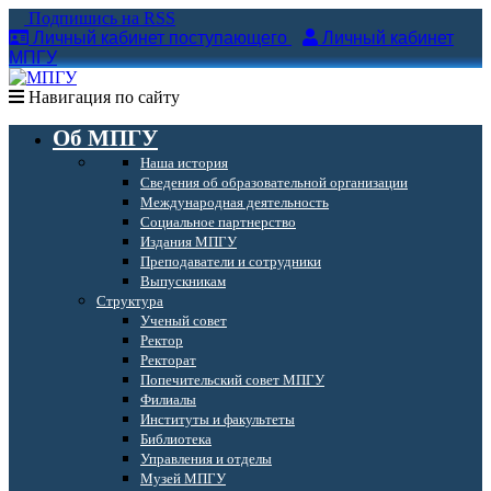
Подпишись на RSS
Личный кабинет поступающего
Личный кабинет
МПГУ
Навигация по сайту
Об МПГУ
Наша история
Сведения об образовательной организации
Международная деятельность
Социальное партнерство
Издания МПГУ
Преподаватели и сотрудники
Выпускникам
Структура
Ученый совет
Ректор
Ректорат
Попечительский совет МПГУ
Филиалы
Институты и факультеты
Библиотека
Управления и отделы
Музей МПГУ