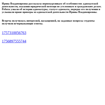
Ирина Владимировна рассказала первокурсникам об особенностях адвокатской
деятельности, оказании юридической помощи по уголовным и гражданским делам.
Ребята узнали об истории адвокатуры, статусе адвоката, порядке его получения и
услышали яркие примеры из адвокатской деятельности Ирины Владимировны.
Встреча получилась интересной, насыщенной, на заданные вопросы студенты
получили исчерпывающие ответы.
1757310056763
1756897555744