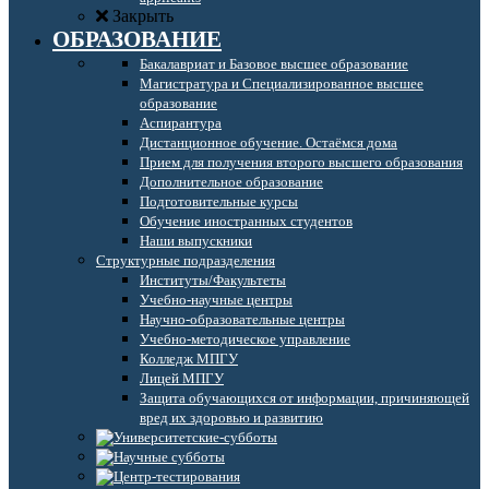
Закрыть
ОБРАЗОВАНИЕ
Бакалавриат и Базовое высшее образование
Магистратура и Специализированное высшее
образование
Аспирантура
Дистанционное обучение. Остаёмся дома
Прием для получения второго высшего образования
Дополнительное образование
Подготовительные курсы
Обучение иностранных студентов
Наши выпускники
Структурные подразделения
Институты/Факультеты
Учебно-научные центры
Научно-образовательные центры
Учебно-методическое управление
Колледж МПГУ
Лицей МПГУ
Защита обучающихся от информации, причиняющей
вред их здоровью и развитию