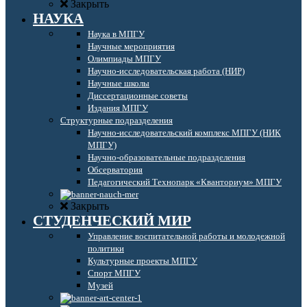
Закрыть
НАУКА
Наука в МПГУ
Научные мероприятия
Олимпиады МПГУ
Научно-исследовательская работа (НИР)
Научные школы
Диссертационные советы
Издания МПГУ
Структурные подразделения
Научно-исследовательский комплекс МПГУ (НИК
МПГУ)
Научно-образовательные подразделения
Обсерватория
Педагогический Технопарк «Кванториум» МПГУ
Закрыть
СТУДЕНЧЕСКИЙ МИР
Управление воспитательной работы и молодежной
политики
Культурные проекты МПГУ
Спорт МПГУ
Музей