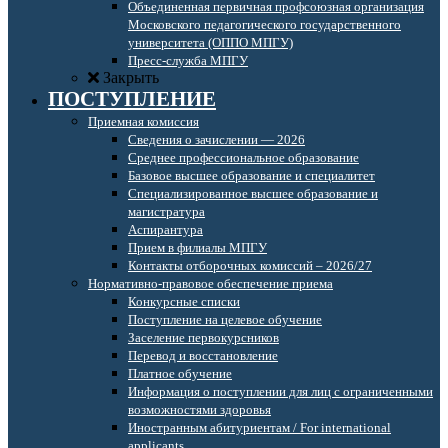
Объединенная первичная профсоюзная организация
Московского педагогического государственного
университета (ОППО МПГУ)
Пресс-служба МПГУ
Закрыть
ПОСТУПЛЕНИЕ
Приемная комиссия
Сведения о зачислении — 2026
Среднее профессиональное образование
Базовое высшее образование и специалитет
Специализированное высшее образование и
магистратура
Аспирантура
Прием в филиалы МПГУ
Контакты отборочных комиссий – 2026/27
Нормативно-правовое обеспечение приема
Конкурсные списки
Поступление на целевое обучение
Заселение первокурсников
Перевод и восстановление
Платное обучение
Информация о поступлении для лиц с ограниченными
возможностями здоровья
Иностранным абитуриентам / For international
applicants