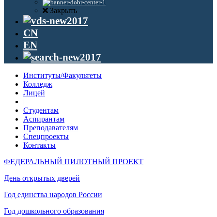
Закрыть
CN
EN
Институты/Факультеты
Колледж
Лицей
|
Студентам
Аспирантам
Преподавателям
Спецпроекты
Контакты
ФЕДЕРАЛЬНЫЙ ПИЛОТНЫЙ ПРОЕКТ
День открытых дверей
Год единства народов России
Год дошкольного образования