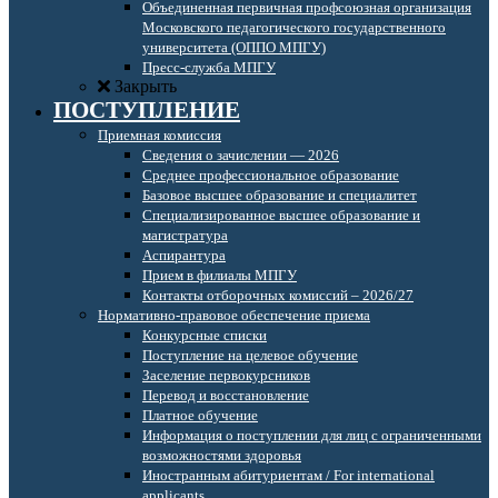
Объединенная первичная профсоюзная организация
Московского педагогического государственного
университета (ОППО МПГУ)
Пресс-служба МПГУ
Закрыть
ПОСТУПЛЕНИЕ
Приемная комиссия
Сведения о зачислении — 2026
Среднее профессиональное образование
Базовое высшее образование и специалитет
Специализированное высшее образование и
магистратура
Аспирантура
Прием в филиалы МПГУ
Контакты отборочных комиссий – 2026/27
Нормативно-правовое обеспечение приема
Конкурсные списки
Поступление на целевое обучение
Заселение первокурсников
Перевод и восстановление
Платное обучение
Информация о поступлении для лиц с ограниченными
возможностями здоровья
Иностранным абитуриентам / For international
applicants