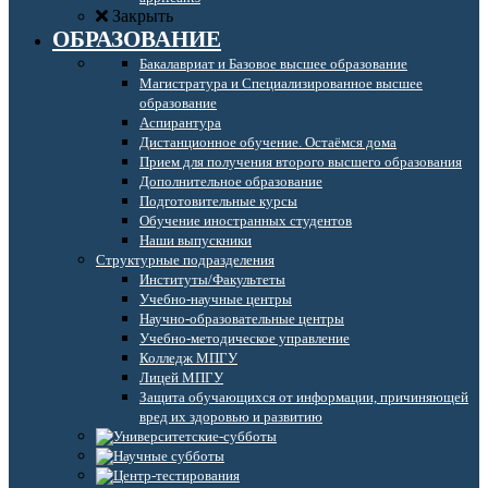
Закрыть
ОБРАЗОВАНИЕ
Бакалавриат и Базовое высшее образование
Магистратура и Специализированное высшее
образование
Аспирантура
Дистанционное обучение. Остаёмся дома
Прием для получения второго высшего образования
Дополнительное образование
Подготовительные курсы
Обучение иностранных студентов
Наши выпускники
Структурные подразделения
Институты/Факультеты
Учебно-научные центры
Научно-образовательные центры
Учебно-методическое управление
Колледж МПГУ
Лицей МПГУ
Защита обучающихся от информации, причиняющей
вред их здоровью и развитию