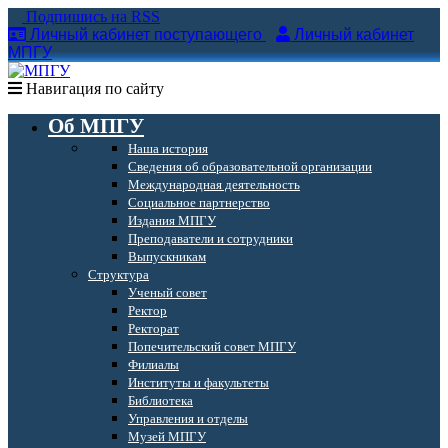
Подпишись на RSS
Личный кабинет поступающего
Личный кабинет
МПГУ
Навигация по сайту
Об МПГУ
Наша история
Сведения об образовательной организации
Международная деятельность
Социальное партнерство
Издания МПГУ
Преподаватели и сотрудники
Выпускникам
Структура
Ученый совет
Ректор
Ректорат
Попечительский совет МПГУ
Филиалы
Институты и факультеты
Библиотека
Управления и отделы
Музей МПГУ