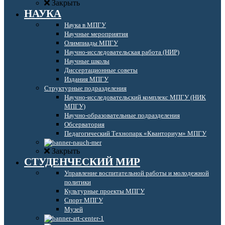
Закрыть
НАУКА
Наука в МПГУ
Научные мероприятия
Олимпиады МПГУ
Научно-исследовательская работа (НИР)
Научные школы
Диссертационные советы
Издания МПГУ
Структурные подразделения
Научно-исследовательский комплекс МПГУ (НИК
МПГУ)
Научно-образовательные подразделения
Обсерватория
Педагогический Технопарк «Кванториум» МПГУ
Закрыть
СТУДЕНЧЕСКИЙ МИР
Управление воспитательной работы и молодежной
политики
Культурные проекты МПГУ
Спорт МПГУ
Музей