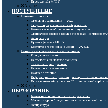
Пресс-служба МПГУ
Закрыть
ПОСТУПЛЕНИЕ
Приемная комиссия
Сведения о зачислении — 2026
Среднее профессиональное образование
Базовое высшее образование и специалитет
Специализированное высшее образование и магистрату
Аспирантура
Прием в филиалы МПГУ
Контакты отборочных комиссий – 2026/27
Нормативно-правовое обеспечение приема
Конкурсные списки
Поступление на целевое обучение
Заселение первокурсников
Перевод и восстановление
Платное обучение
Информация о поступлении для лиц с ограниченными в
Иностранным абитуриентам / For international applicant
Закрыть
ОБРАЗОВАНИЕ
Бакалавриат и Базовое высшее образование
Магистратура и Специализированное высшее образова
Аспирантура