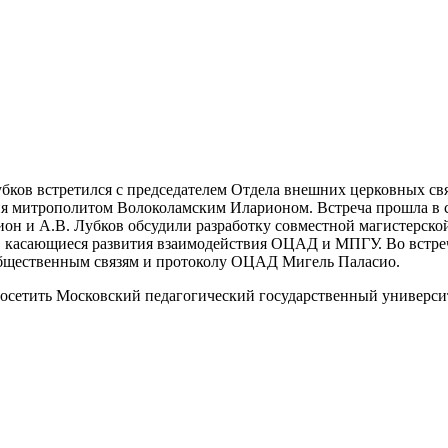
убков встретился с председателем Отдела внешних церковных с
я митрополитом Волоколамским Иларионом. Встреча прошла в с
ион и А.В. Лубков обсудили разработку совместной магистерс
сы, касающиеся развития взаимодействия ОЦАД и МПГУ. Во встр
общественным связям и протоколу ОЦАД Мигель Паласио.
осетить Московский педагогический государственный универси