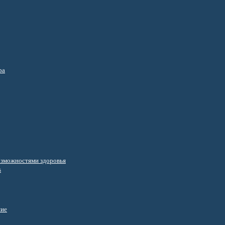
ра
озможностями здоровья
s
ние