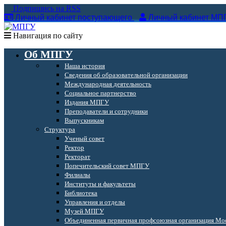
Подпишись на RSS
Личный кабинет поступающего
Личный кабинет МП
Навигация по сайту
Об МПГУ
Наша история
Сведения об образовательной организации
Международная деятельность
Социальное партнерство
Издания МПГУ
Преподаватели и сотрудники
Выпускникам
Структура
Ученый совет
Ректор
Ректорат
Попечительский совет МПГУ
Филиалы
Институты и факультеты
Библиотека
Управления и отделы
Музей МПГУ
Объединенная первичная профсоюзная организация Мос