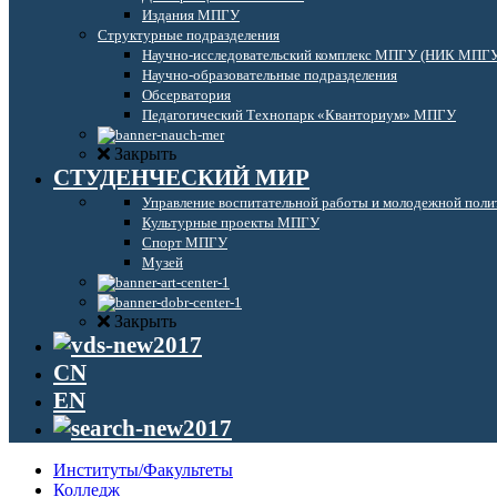
Издания МПГУ
Структурные подразделения
Научно-исследовательский комплекс МПГУ (НИК МПГ
Научно-образовательные подразделения
Обсерватория
Педагогический Технопарк «Кванториум» МПГУ
Закрыть
СТУДЕНЧЕСКИЙ МИР
Управление воспитательной работы и молодежной поли
Культурные проекты МПГУ
Спорт МПГУ
Музей
Закрыть
CN
EN
Институты/Факультеты
Колледж