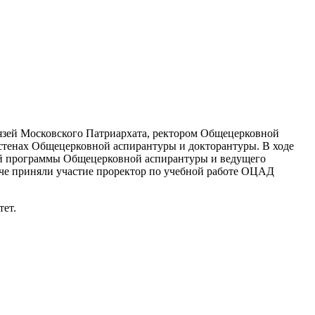
вязей Московского Патриархата, ректором Общецерковной
тенах Общецерковной аспирантуры и докторантуры. В ходе
кой программы Общецерковной аспирантуры и ведущего
ече приняли участие проректор по учебной работе ОЦАД
тет.