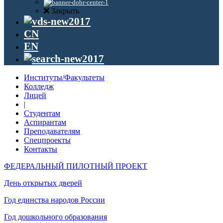
Закрыть
CN
EN
Институты/Факультеты
Колледж
Лицей
|
Студентам
Аспирантам
Преподавателям
Спецпроекты
Контакты
ФЕДЕРАЛЬНЫЙ ПИЛОТНЫЙ ПРОЕКТ
День открытых дверей
Год единства народов России
Год дошкольного образования