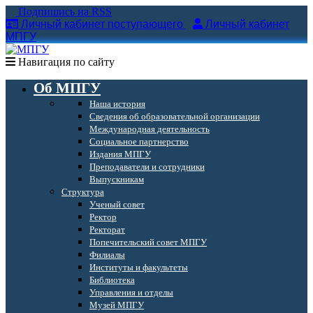
Подпишись на RSS
Личный кабинет поступающего
Личный кабинет
МПГУ
Навигация по сайту
Об МПГУ
Наша история
Сведения об образовательной организации
Международная деятельность
Социальное партнерство
Издания МПГУ
Преподаватели и сотрудники
Выпускникам
Структура
Ученый совет
Ректор
Ректорат
Попечительский совет МПГУ
Филиалы
Институты и факультеты
Библиотека
Управления и отделы
Музей МПГУ