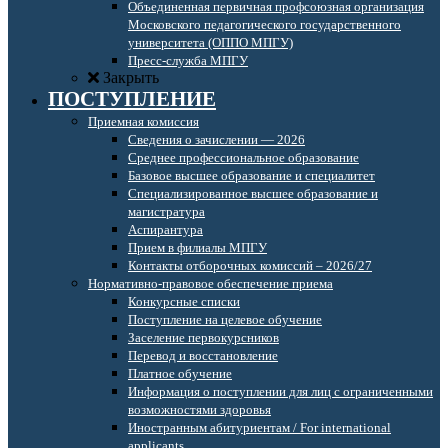
Объединенная первичная профсоюзная организация
Московского педагогического государственного
университета (ОППО МПГУ)
Пресс-служба МПГУ
Закрыть
ПОСТУПЛЕНИЕ
Приемная комиссия
Сведения о зачислении — 2026
Среднее профессиональное образование
Базовое высшее образование и специалитет
Специализированное высшее образование и
магистратура
Аспирантура
Прием в филиалы МПГУ
Контакты отборочных комиссий – 2026/27
Нормативно-правовое обеспечение приема
Конкурсные списки
Поступление на целевое обучение
Заселение первокурсников
Перевод и восстановление
Платное обучение
Информация о поступлении для лиц с ограниченными
возможностями здоровья
Иностранным абитуриентам / For international
applicants