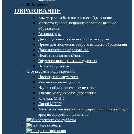
Закрыть
ОБРАЗОВАНИЕ
Бакалавриат и Базовое высшее образование
Магистратура и Специализированное высшее
образование
Аспирантура
Дистанционное обучение. Остаёмся дома
Прием для получения второго высшего образования
Дополнительное образование
Подготовительные курсы
Обучение иностранных студентов
Наши выпускники
Структурные подразделения
Институты/Факультеты
Учебно-научные центры
Научно-образовательные центры
Учебно-методическое управление
Колледж МПГУ
Лицей МПГУ
Защита обучающихся от информации, причиняющей
вред их здоровью и развитию