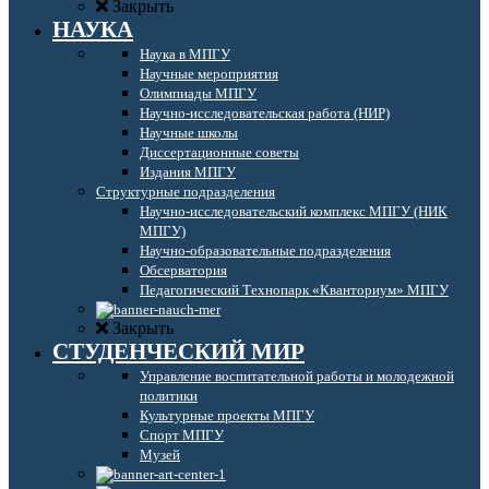
Закрыть
НАУКА
Наука в МПГУ
Научные мероприятия
Олимпиады МПГУ
Научно-исследовательская работа (НИР)
Научные школы
Диссертационные советы
Издания МПГУ
Структурные подразделения
Научно-исследовательский комплекс МПГУ (НИК
МПГУ)
Научно-образовательные подразделения
Обсерватория
Педагогический Технопарк «Кванториум» МПГУ
Закрыть
СТУДЕНЧЕСКИЙ МИР
Управление воспитательной работы и молодежной
политики
Культурные проекты МПГУ
Спорт МПГУ
Музей