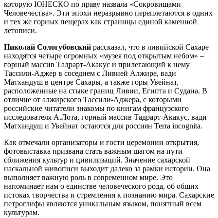
которую ЮНЕСКО по праву назвала «Сокровищами
Человечества». Эти эпохи неразрывно переплетаются в одних
и тех же горных пещерах как страницы единой каменной
летописи.
Николай Сологубовский
рассказал, что в ливийской Сахаре
находятся четыре огромных «музея под открытым небом» –
горный массив Тадрарт-Акакус и прилегающий к нему
Тассили-Аджер в соседнем с Ливией Алжире, вади
Матхандуш в центре Сахары, а также горы Увейнат,
расположенные на стыке границ Ливии, Египта и Судана. В
отличие от алжирского Тассили-Аджера, с которыми
российские читатели знакомы по книгам французского
исследователя А.Лота, горный массив Тадрарт-Акакус, вади
Матхандуш и Увейнат остаются для россиян Terra incognita.
Как отмечали организаторы и гости церемонии открытия,
фотовыставка призвана стать важным шагом на пути
сближения культур и цивилизаций. Значение сахарской
наскальной живописи выходит далеко за рамки истории. Она
выполняет важную роль в современном мире. Это
напоминает нам о единстве человеческого рода, об общих
истоках творчества и стремления к познанию мира. Сахарские
петроглифы являются уникальным языком, понятный всем
культурам.