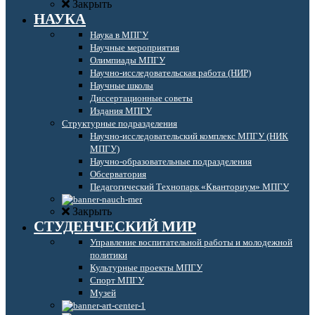
Закрыть
НАУКА
Наука в МПГУ
Научные мероприятия
Олимпиады МПГУ
Научно-исследовательская работа (НИР)
Научные школы
Диссертационные советы
Издания МПГУ
Структурные подразделения
Научно-исследовательский комплекс МПГУ (НИК
МПГУ)
Научно-образовательные подразделения
Обсерватория
Педагогический Технопарк «Кванториум» МПГУ
Закрыть
СТУДЕНЧЕСКИЙ МИР
Управление воспитательной работы и молодежной
политики
Культурные проекты МПГУ
Спорт МПГУ
Музей