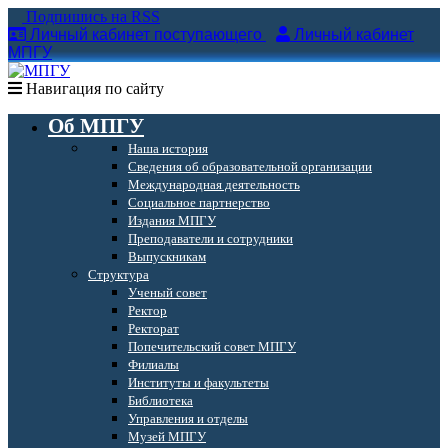
Подпишись на RSS
Личный кабинет поступающего
Личный кабинет
МПГУ
Навигация по сайту
Об МПГУ
Наша история
Сведения об образовательной организации
Международная деятельность
Социальное партнерство
Издания МПГУ
Преподаватели и сотрудники
Выпускникам
Структура
Ученый совет
Ректор
Ректорат
Попечительский совет МПГУ
Филиалы
Институты и факультеты
Библиотека
Управления и отделы
Музей МПГУ