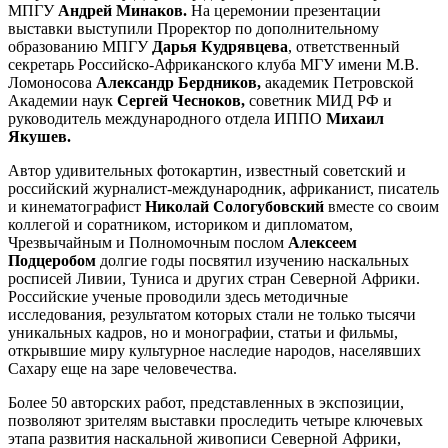
МПГУ
Андрей Минаков.
На церемонии презентации
выставки выступили Проректор по дополнительному
образованию МПГУ
Дарья Кудрявцева
, ответственный
секретарь Российско-Африканского клуба МГУ имени М.В.
Ломоносова
Александр Бердников,
академик Петровской
Академии наук
Сергей Чесноков,
советник МИД РФ и
руководитель международного отдела ИППО
Михаил
Якушев.
Автор удивительных фотокартин, известный советский и
российский журналист-международник, африканист, писатель
и кинематографист
Николай Сологубовский
вместе со своим
коллегой и соратником, историком и дипломатом,
Чрезвычайным и Полномочным послом
Алексеем
Подцеробом
долгие годы посвятил изучению наскальных
росписей Ливии, Туниса и других стран Северной Африки.
Российские ученые проводили здесь методичные
исследования, результатом которых стали не только тысячи
уникальных кадров, но и монографии, статьи и фильмы,
открывшие миру культурное наследие народов, населявших
Сахару еще на заре человечества.
Более 50 авторских работ, представленных в экспозиции,
позволяют зрителям выставки проследить четыре ключевых
этапа развития наскальной живописи Северной Африки,