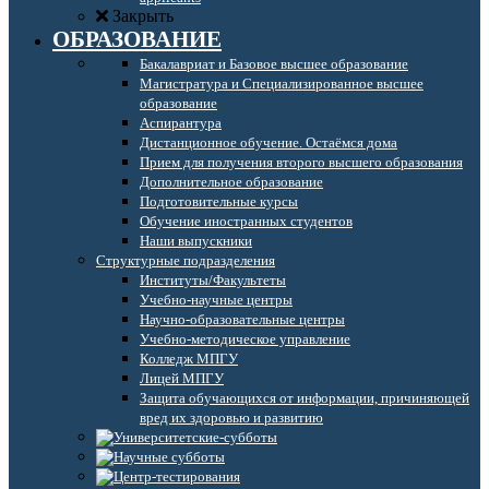
Закрыть
ОБРАЗОВАНИЕ
Бакалавриат и Базовое высшее образование
Магистратура и Специализированное высшее
образование
Аспирантура
Дистанционное обучение. Остаёмся дома
Прием для получения второго высшего образования
Дополнительное образование
Подготовительные курсы
Обучение иностранных студентов
Наши выпускники
Структурные подразделения
Институты/Факультеты
Учебно-научные центры
Научно-образовательные центры
Учебно-методическое управление
Колледж МПГУ
Лицей МПГУ
Защита обучающихся от информации, причиняющей
вред их здоровью и развитию