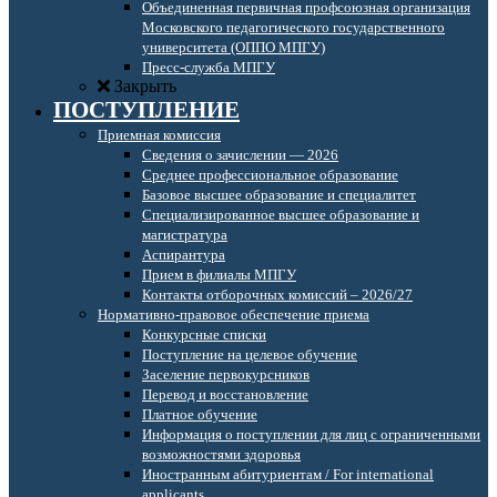
Объединенная первичная профсоюзная организация
Московского педагогического государственного
университета (ОППО МПГУ)
Пресс-служба МПГУ
Закрыть
ПОСТУПЛЕНИЕ
Приемная комиссия
Сведения о зачислении — 2026
Среднее профессиональное образование
Базовое высшее образование и специалитет
Специализированное высшее образование и
магистратура
Аспирантура
Прием в филиалы МПГУ
Контакты отборочных комиссий – 2026/27
Нормативно-правовое обеспечение приема
Конкурсные списки
Поступление на целевое обучение
Заселение первокурсников
Перевод и восстановление
Платное обучение
Информация о поступлении для лиц с ограниченными
возможностями здоровья
Иностранным абитуриентам / For international
applicants