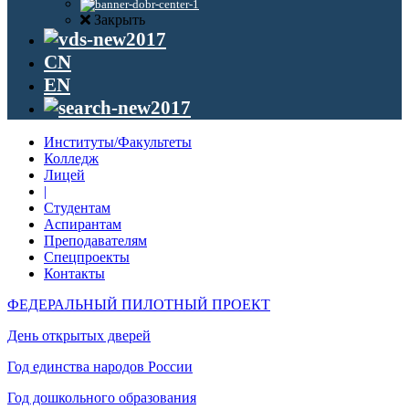
Закрыть
CN
EN
Институты/Факультеты
Колледж
Лицей
|
Студентам
Аспирантам
Преподавателям
Спецпроекты
Контакты
ФЕДЕРАЛЬНЫЙ ПИЛОТНЫЙ ПРОЕКТ
День открытых дверей
Год единства народов России
Год дошкольного образования