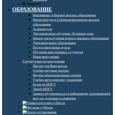
Закрыть
ОБРАЗОВАНИЕ
Бакалавриат и Базовое высшее образование
Магистратура и Специализированное высшее
образование
Аспирантура
Дистанционное обучение. Остаёмся дома
Прием для получения второго высшего образования
Дополнительное образование
Подготовительные курсы
Обучение иностранных студентов
Наши выпускники
Структурные подразделения
Институты/Факультеты
Учебно-научные центры
Научно-образовательные центры
Учебно-методическое управление
Колледж МПГУ
Лицей МПГУ
Защита обучающихся от информации, причиняющей
вред их здоровью и развитию