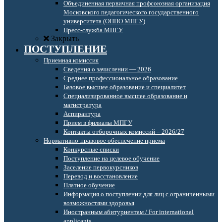
Объединенная первичная профсоюзная организация
Московского педагогического государственного
университета (ОППО МПГУ)
Пресс-служба МПГУ
Закрыть
ПОСТУПЛЕНИЕ
Приемная комиссия
Сведения о зачислении — 2026
Среднее профессиональное образование
Базовое высшее образование и специалитет
Специализированное высшее образование и
магистратура
Аспирантура
Прием в филиалы МПГУ
Контакты отборочных комиссий – 2026/27
Нормативно-правовое обеспечение приема
Конкурсные списки
Поступление на целевое обучение
Заселение первокурсников
Перевод и восстановление
Платное обучение
Информация о поступлении для лиц с ограниченными
возможностями здоровья
Иностранным абитуриентам / For international
applicants