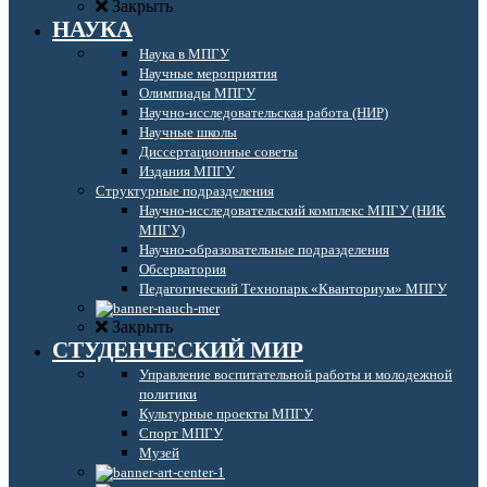
Закрыть
НАУКА
Наука в МПГУ
Научные мероприятия
Олимпиады МПГУ
Научно-исследовательская работа (НИР)
Научные школы
Диссертационные советы
Издания МПГУ
Структурные подразделения
Научно-исследовательский комплекс МПГУ (НИК
МПГУ)
Научно-образовательные подразделения
Обсерватория
Педагогический Технопарк «Кванториум» МПГУ
Закрыть
СТУДЕНЧЕСКИЙ МИР
Управление воспитательной работы и молодежной
политики
Культурные проекты МПГУ
Спорт МПГУ
Музей