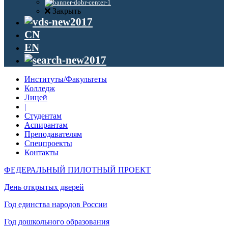
Закрыть
CN
EN
Институты/Факультеты
Колледж
Лицей
|
Студентам
Аспирантам
Преподавателям
Спецпроекты
Контакты
ФЕДЕРАЛЬНЫЙ ПИЛОТНЫЙ ПРОЕКТ
День открытых дверей
Год единства народов России
Год дошкольного образования