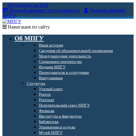
Подпишись на RSS
Личный кабинет поступающего
Личный кабинет
МПГУ
Навигация по сайту
Об МПГУ
Наша история
Сведения об образовательной организации
Международная деятельность
Социальное партнерство
Издания МПГУ
Преподаватели и сотрудники
Выпускникам
Структура
Ученый совет
Ректор
Ректорат
Попечительский совет МПГУ
Филиалы
Институты и факультеты
Библиотека
Управления и отделы
Музей МПГУ