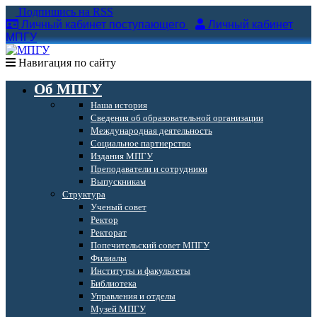
Подпишись на RSS
Личный кабинет поступающего
Личный кабинет
МПГУ
Навигация по сайту
Об МПГУ
Наша история
Сведения об образовательной организации
Международная деятельность
Социальное партнерство
Издания МПГУ
Преподаватели и сотрудники
Выпускникам
Структура
Ученый совет
Ректор
Ректорат
Попечительский совет МПГУ
Филиалы
Институты и факультеты
Библиотека
Управления и отделы
Музей МПГУ