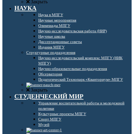
Закрыть
НАУКА
Наука в МПГУ
Научные мероприятия
Олимпиады МПГУ
Научно-исследовательская работа (НИР)
Научные школы
Диссертационные советы
Издания МПГУ
Структурные подразделения
Научно-исследовательский комплекс МПГУ (НИК
МПГУ)
Научно-образовательные подразделения
Обсерватория
Педагогический Технопарк «Кванториум» МПГУ
Закрыть
СТУДЕНЧЕСКИЙ МИР
Управление воспитательной работы и молодежной
политики
Культурные проекты МПГУ
Спорт МПГУ
Музей