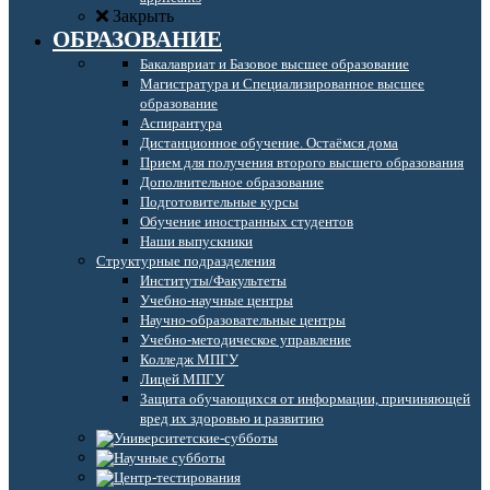
Закрыть
ОБРАЗОВАНИЕ
Бакалавриат и Базовое высшее образование
Магистратура и Специализированное высшее
образование
Аспирантура
Дистанционное обучение. Остаёмся дома
Прием для получения второго высшего образования
Дополнительное образование
Подготовительные курсы
Обучение иностранных студентов
Наши выпускники
Структурные подразделения
Институты/Факультеты
Учебно-научные центры
Научно-образовательные центры
Учебно-методическое управление
Колледж МПГУ
Лицей МПГУ
Защита обучающихся от информации, причиняющей
вред их здоровью и развитию