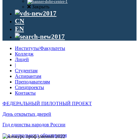
Закрыть
CN
EN
Институты/Факультеты
Колледж
Лицей
|
Студентам
Аспирантам
Преподавателям
Спецпроекты
Контакты
ФЕДЕРАЛЬНЫЙ ПИЛОТНЫЙ ПРОЕКТ
День открытых дверей
Год единства народов России
Год дошкольного образования