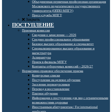
Объединенная первичная профсоюзная организация
Московского педагогического государственного
университета (ОППО МПГУ)
Пресс-служба МПГУ
Закрыть
ПОСТУПЛЕНИЕ
Приемная комиссия
Сведения о зачислении — 2026
Среднее профессиональное образование
Базовое высшее образование и специалитет
Специализированное высшее образование и
магистратура
Аспирантура
Прием в филиалы МПГУ
Контакты отборочных комиссий – 2026/27
Нормативно-правовое обеспечение приема
Конкурсные списки
Поступление на целевое обучение
Заселение первокурсников
Перевод и восстановление
Платное обучение
Информация о поступлении для лиц с ограниченными
возможностями здоровья
Иностранным абитуриентам / For international
applicants