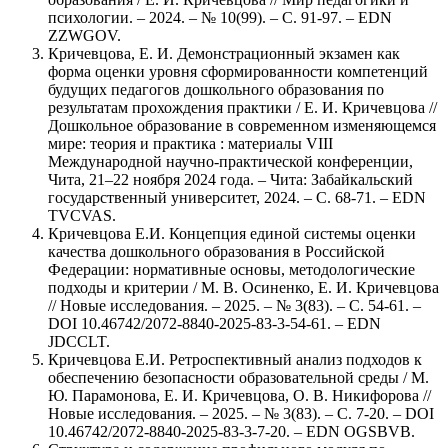
психологии. – 2024. – № 10(99). – С. 91-97. – EDN
ZZWGOV.
Кричевцова, Е. И. Демонстрационный экзамен как
форма оценки уровня сформированности компетенций
будущих педагогов дошкольного образования по
результатам прохождения практики / Е. И. Кричевцова //
Дошкольное образование в современном изменяющемся
мире: теория и практика : материалы VIII
Международной научно-практической конференции,
Чита, 21–22 ноября 2024 года. – Чита: Забайкальский
государственный университет, 2024. – С. 68-71. – EDN
TVCVAS.
Кричевцова Е.И. Концепция единой системы оценки
качества дошкольного образования в Российской
Федерации: нормативные основы, методологические
подходы и критерии / М. В. Осиненко, Е. И. Кричевцова
// Новые исследования. – 2025. – № 3(83). – С. 54-61. –
DOI 10.46742/2072-8840-2025-83-3-54-61. – EDN
JDCCLT.
Кричевцова Е.И. Ретроспективный анализ подходов к
обеспечению безопасности образовательной среды / М.
Ю. Парамонова, Е. И. Кричевцова, О. В. Никифорова //
Новые исследования. – 2025. – № 3(83). – С. 7-20. – DOI
10.46742/2072-8840-2025-83-3-7-20. – EDN OGSBVB.