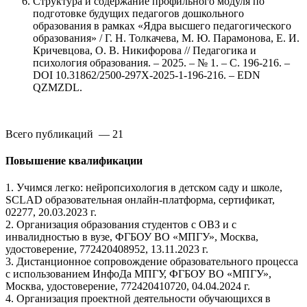
Структура и содержание профильного модуля по
подготовке будущих педагогов дошкольного
образования в рамках «Ядра высшего педагогического
образования» / Г. Н. Толкачева, М. Ю. Парамонова, Е. И.
Кричевцова, О. В. Никифорова // Педагогика и
психология образования. – 2025. – № 1. – С. 196-216. –
DOI 10.31862/2500-297X-2025-1-196-216. – EDN
QZMZDL.
Всего публикаций — 21
Повышение квалификации
1. Учимся легко: нейропсихология в детском саду и школе,
SCLAD образовательная онлайн-платформа, сертификат,
02277, 20.03.2023 г.
2. Организация образования студентов с ОВЗ и с
инвалидностью в вузе, ФГБОУ ВО «МПГУ», Москва,
удостоверение, 772420408952, 13.11.2023 г.
3. Дистанционное сопровождение образовательного процесса
с использованием ИнфоДа МПГУ, ФГБОУ ВО «МПГУ»,
Москва, удостоверение, 772420410720, 04.04.2024 г.
4. Организация проектной деятельности обучающихся в