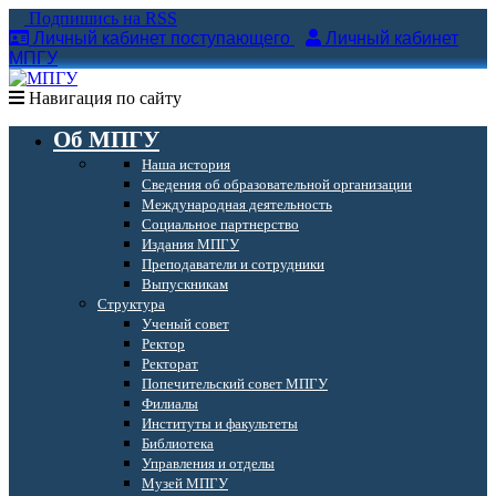
Подпишись на RSS
Личный кабинет поступающего
Личный кабинет
МПГУ
Навигация по сайту
Об МПГУ
Наша история
Сведения об образовательной организации
Международная деятельность
Социальное партнерство
Издания МПГУ
Преподаватели и сотрудники
Выпускникам
Структура
Ученый совет
Ректор
Ректорат
Попечительский совет МПГУ
Филиалы
Институты и факультеты
Библиотека
Управления и отделы
Музей МПГУ