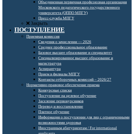
Объединенная первичная профсоюзная организация
Московского педагогического государственного
университета (ОППО МПГУ)
Пресс-служба МПГУ
Закрыть
ПОСТУПЛЕНИЕ
Приемная комиссия
Сведения о зачислении — 2026
Среднее профессиональное образование
Базовое высшее образование и специалитет
Специализированное высшее образование и
магистратура
Аспирантура
Прием в филиалы МПГУ
Контакты отборочных комиссий – 2026/27
Нормативно-правовое обеспечение приема
Конкурсные списки
Поступление на целевое обучение
Заселение первокурсников
Перевод и восстановление
Платное обучение
Информация о поступлении для лиц с ограниченными
возможностями здоровья
Иностранным абитуриентам / For international
applicants