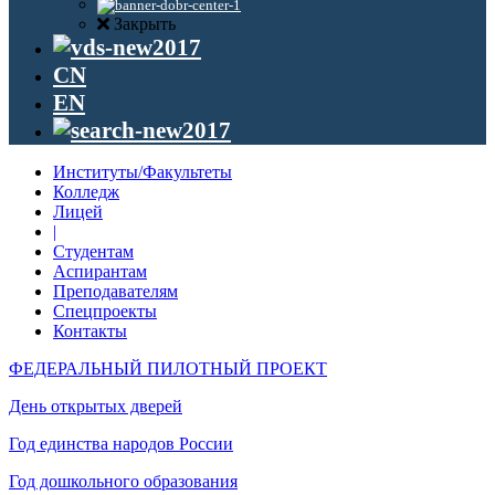
Закрыть
CN
EN
Институты/Факультеты
Колледж
Лицей
|
Студентам
Аспирантам
Преподавателям
Спецпроекты
Контакты
ФЕДЕРАЛЬНЫЙ ПИЛОТНЫЙ ПРОЕКТ
День открытых дверей
Год единства народов России
Год дошкольного образования