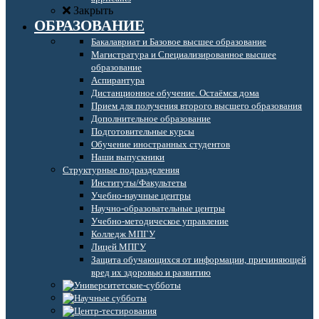
Закрыть
ОБРАЗОВАНИЕ
Бакалавриат и Базовое высшее образование
Магистратура и Специализированное высшее
образование
Аспирантура
Дистанционное обучение. Остаёмся дома
Прием для получения второго высшего образования
Дополнительное образование
Подготовительные курсы
Обучение иностранных студентов
Наши выпускники
Структурные подразделения
Институты/Факультеты
Учебно-научные центры
Научно-образовательные центры
Учебно-методическое управление
Колледж МПГУ
Лицей МПГУ
Защита обучающихся от информации, причиняющей
вред их здоровью и развитию