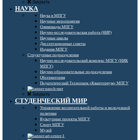
Закрыть
НАУКА
Наука в МПГУ
Научные мероприятия
Олимпиады МПГУ
Научно-исследовательская работа (НИР)
Научные школы
Диссертационные советы
Издания МПГУ
Структурные подразделения
Научно-исследовательский комплекс МПГУ (НИК
МПГУ)
Научно-образовательные подразделения
Обсерватория
Педагогический Технопарк «Кванториум» МПГУ
Закрыть
СТУДЕНЧЕСКИЙ МИР
Управление воспитательной работы и молодежной
политики
Культурные проекты МПГУ
Спорт МПГУ
Музей