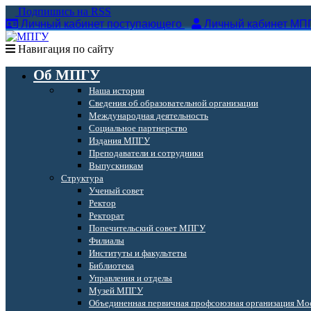
Подпишись на RSS
Личный кабинет поступающего
Личный кабинет МП
Навигация по сайту
Об МПГУ
Наша история
Сведения об образовательной организации
Международная деятельность
Социальное партнерство
Издания МПГУ
Преподаватели и сотрудники
Выпускникам
Структура
Ученый совет
Ректор
Ректорат
Попечительский совет МПГУ
Филиалы
Институты и факультеты
Библиотека
Управления и отделы
Музей МПГУ
Объединенная первичная профсоюзная организация Мос