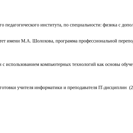
ого педагогического института, по специальности: физика с до
итет имени М.А. Шолохова, программа профессиональной переп
 с использованием компьютерных технологий как основы обучен
отовки учителя информатики и преподавателя IT-дисциплин (20