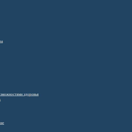
ра
озможностями здоровья
s
ние