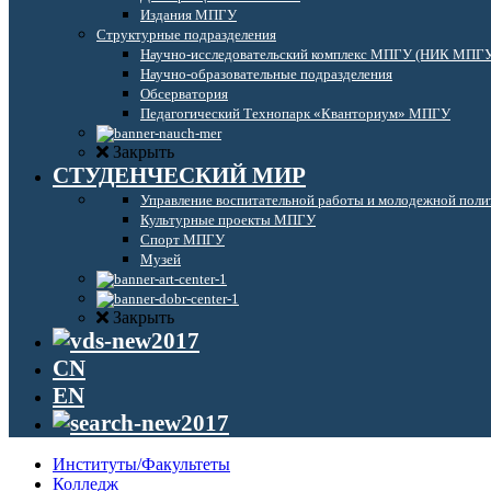
Издания МПГУ
Структурные подразделения
Научно-исследовательский комплекс МПГУ (НИК МПГ
Научно-образовательные подразделения
Обсерватория
Педагогический Технопарк «Кванториум» МПГУ
Закрыть
СТУДЕНЧЕСКИЙ МИР
Управление воспитательной работы и молодежной поли
Культурные проекты МПГУ
Спорт МПГУ
Музей
Закрыть
CN
EN
Институты/Факультеты
Колледж