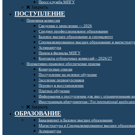
Пресс-служба МПГУ
Закрыть
ПОСТУПЛЕНИЕ
Приемная комиссия
Сведения о зачислении — 2026
Среднее профессиональное образование
Базовое высшее образование и специалитет
Специализированное высшее образование и магистрату
Аспирантура
Прием в филиалы МПГУ
Контакты отборочных комиссий – 2026/27
Нормативно-правовое обеспечение приема
Конкурсные списки
Поступление на целевое обучение
Заселение первокурсников
Перевод и восстановление
Платное обучение
Информация о поступлении для лиц с ограниченными в
Иностранным абитуриентам / For international applicant
Закрыть
ОБРАЗОВАНИЕ
Бакалавриат и Базовое высшее образование
Магистратура и Специализированное высшее образова
Аспирантура