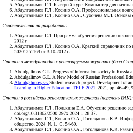
Абдулгалимов Г.Л. Быстрый курс. Компьютер для начин
Абдулгалимов Г.Л., Косино О.А. Профессиональная подго
Абдулгалимов Г.Л., Косино О.А., Субочева М.Л. Основы о
Свидетельства на разработки:
Абдулгалимов Г.Л. Программа обучения решению школьн
2012 г.
Абдулгалимов Г.Л., Косино О.А. Краткий справочник по
50201251169 от 3.10.2012 г.
Статьи в международных рецензируемых журналах (база Скоп
Abdulgalimov G.L. Progress of information society in Russia and
Abdulgalimov G.L. A New Model of Russian Professional Educa
Abdulgalimov, G.
Student research project: Development of an i
Learning in Higher Education, TELE 2021.
2021, pp. 46–49, 
Статьи в российских рецензируемых журналах (перечень ВАК):
Абдулгалимов Г.Л., Полькина Е.А. Обучение решению зада
doi.org/10.31862/2500-297x-2024-1-28-37.
Абдулгалимов Г.Л., Косино О.А., Гоголданова К.В. Инфо
общество. 2024. № 1. С. 54-60.
Абдулгалимов Г.Л., Косино О.А., Гоголданова К.В. Разви