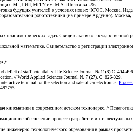
ающих. М.:, РИЦ МГГУ им. М.А. Шолохова -96.
товка будущих учителей в условиях новых ФГОС. Москва, Издате
бразовательной робототехники (на примере Ардуино). Москва, Из
ых планиметрических задач. Свидетельство о государственной 
 школьной математике. Свидетельство о регистрации электронно
ус):
 deficit of staff potential. // Life Science Journal. № 11(8).С. 494-496
tion. // World Applied Sciences Journal. № 7 (27). С. 826-829.
nteractive terminal for the selection and sale of car electronics.
Procee
9482755
ч кинематики в современном детском технопарке. // Педагогика 
рмационное обеспечение процесса разработки интеллектуальных
тие инженерно-технологического образования в рамках просвети