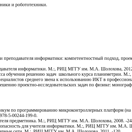
ники и робототехники.
и преподавателя информатики: компетентностный подход, прое
давателя информатики. М.:, РИЦ МГГУ им. М.А. Шолохова, 2012.
сса обучения решению задач школьного курса планиметрии. М.:,
ециалистов среднего звена к использованию ИКТ в профессиона
ешению проектно-исследовательских задач по физике: монография
ктикум по программированию микроконтроллерных платформ (на 
978-5-00244-199-0.
еля предметника. М.:, РИЦ МГГУ им. М.А. Шолохова, 2008. -24
опасность для учителя информатики. М.:, РИЦ МГГУ им. М.А. Шо
рные сети. М.:, РИЦ МГГУ им. М.А. Шолохова, 2011. -120.