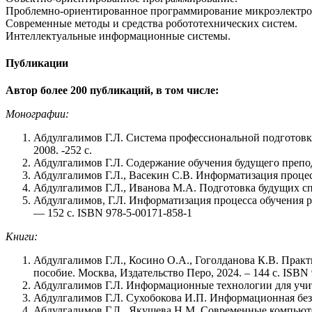
Проблемно-ориентированное программирование микроэлектро
Современные методы и средства робототехнических систем.
Интеллектуальные информационные системы.
Публикации
Автор более 200 публикаций, в том числе:
Монографии:
Абдулгалимов Г.Л. Система профессиональной подготовк
2008. -252 с.
Абдулгалимов Г.Л. Содержание обучения будущего препо
Абдулгалимов Г.Л., Васекин С.В. Информатизация проце
Абдулгалимов Г.Л., Иванова М.А. Подготовка будущих сп
Абдулгалимов, Г.Л. Информатизация процесса обучения р
— 152 с. ISBN 978-5-00171-858-1
Книги:
Абдулгалимов Г.Л., Косино О.А., Гоголданова К.В. Пра
пособие. Москва, Издательство Перо, 2024. – 144 с. ISBN 
Абдулгалимов Г.Л. Информационные технологии для учит
Абдулгалимов Г.Л. Сухобокова И.П. Информационная без
Абдулгалимов Г.Л., Якушева Н.М. Современные компьюте