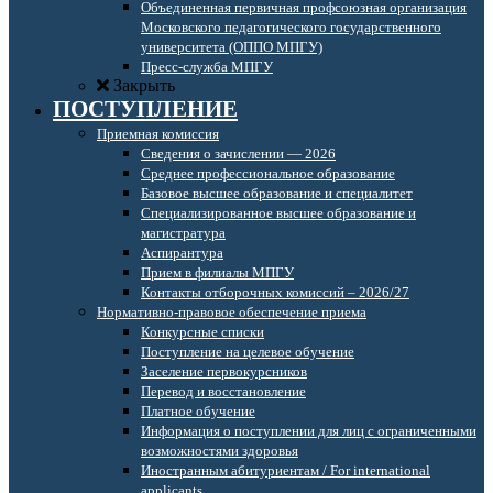
Объединенная первичная профсоюзная организация
Московского педагогического государственного
университета (ОППО МПГУ)
Пресс-служба МПГУ
Закрыть
ПОСТУПЛЕНИЕ
Приемная комиссия
Сведения о зачислении — 2026
Среднее профессиональное образование
Базовое высшее образование и специалитет
Специализированное высшее образование и
магистратура
Аспирантура
Прием в филиалы МПГУ
Контакты отборочных комиссий – 2026/27
Нормативно-правовое обеспечение приема
Конкурсные списки
Поступление на целевое обучение
Заселение первокурсников
Перевод и восстановление
Платное обучение
Информация о поступлении для лиц с ограниченными
возможностями здоровья
Иностранным абитуриентам / For international
applicants