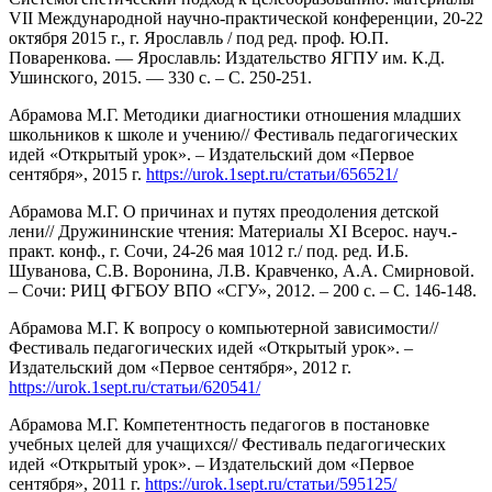
VII Международной научно-практической конференции, 20-22
октября 2015 г., г. Ярославль / под ред. проф. Ю.П.
Поваренкова. — Ярославль: Издательство ЯГПУ им. К.Д.
Ушинского, 2015. — 330 с. – С. 250-251.
Абрамова М.Г. Методики диагностики отношения младших
школьников к школе и учению// Фестиваль педагогических
идей «Открытый урок». – Издательский дом «Первое
сентября», 2015 г.
https://urok.1sept.ru/статьи/656521/
Абрамова М.Г. О причинах и путях преодоления детской
лени// Дружининские чтения: Материалы XI Всерос. науч.-
практ. конф., г. Сочи, 24-26 мая 1012 г./ под. ред. И.Б.
Шуванова, С.В. Воронина, Л.В. Кравченко, А.А. Смирновой.
– Сочи: РИЦ ФГБОУ ВПО «СГУ», 2012. – 200 с. – С. 146-148.
Абрамова М.Г. К вопросу о компьютерной зависимости//
Фестиваль педагогических идей «Открытый урок». –
Издательский дом «Первое сентября», 2012 г.
https://urok.1sept.ru/статьи/620541/
Абрамова М.Г. Компетентность педагогов в постановке
учебных целей для учащихся// Фестиваль педагогических
идей «Открытый урок». – Издательский дом «Первое
сентября», 2011 г.
https://urok.1sept.ru/статьи/595125/