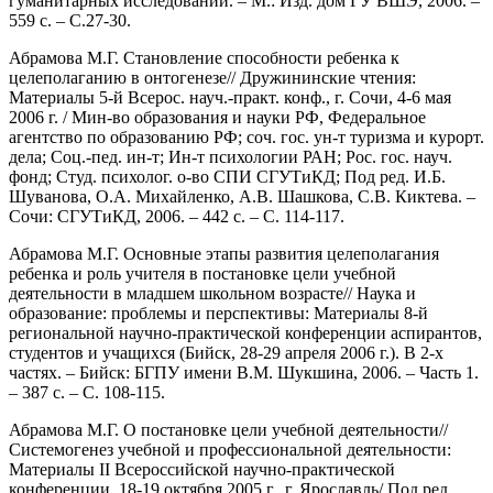
гуманитарных исследований. – М.: Изд. дом ГУ ВШЭ, 2006. –
559 с. – С.27-30.
Абрамова М.Г. Становление способности ребенка к
целеполаганию в онтогенезе// Дружининские чтения:
Материалы 5-й Всерос. науч.-практ. конф., г. Сочи, 4-6 мая
2006 г. / Мин-во образования и науки РФ, Федеральное
агентство по образованию РФ; соч. гос. ун-т туризма и курорт.
дела; Соц.-пед. ин-т; Ин-т психологии РАН; Рос. гос. науч.
фонд; Студ. психолог. о-во СПИ СГУТиКД; Под ред. И.Б.
Шуванова, О.А. Михайленко, А.В. Шашкова, С.В. Киктева. –
Сочи: СГУТиКД, 2006. – 442 с. – С. 114-117.
Абрамова М.Г. Основные этапы развития целеполагания
ребенка и роль учителя в постановке цели учебной
деятельности в младшем школьном возрасте// Наука и
образование: проблемы и перспективы: Материалы 8-й
региональной научно-практической конференции аспирантов,
студентов и учащихся (Бийск, 28-29 апреля 2006 г.). В 2-х
частях. – Бийск: БГПУ имени В.М. Шукшина, 2006. – Часть 1.
– 387 с. – С. 108-115.
Абрамова М.Г. О постановке цели учебной деятельности//
Системогенез учебной и профессиональной деятельности:
Материалы II Всероссийской научно-практической
конференции, 18-19 октября 2005 г., г. Ярославль/ Под ред.