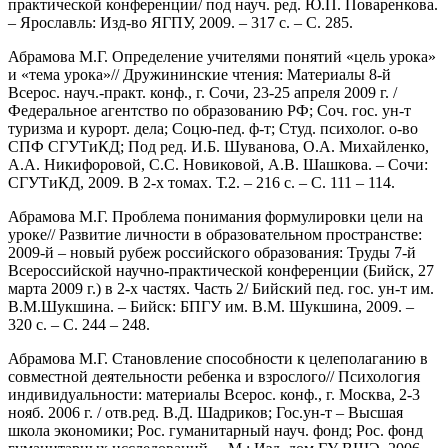
практической конференции/ под науч. ред. Ю.П. Поваренкова.
– Ярославль: Изд-во ЯГПУ, 2009. – 317 с. – С. 285.
Абрамова М.Г. Определение учителями понятий «цель урока»
и «тема урока»// Дружининские чтения: Материалы 8-й
Всерос. науч.-практ. конф., г. Сочи, 23-25 апреля 2009 г. /
Федеральное агентство по образованию РФ; Соч. гос. ун-т
туризма и курорт. дела; Соцю-пед. ф-т; Студ. психолог. о-во
СПФ СГУТиКД; Под ред. И.Б. Шуванова, О.А. Михайленко,
А.А. Никифоровой, С.С. Новиковой, А.В. Шашкова. – Сочи:
СГУТиКД, 2009. В 2-х томах. Т.2. – 216 с. – С. 111 – 114.
Абрамова М.Г. Проблема понимания формулировки цели на
уроке// Развитие личности в образовательном пространстве:
2009-й – новый рубеж российского образования: Труды 7-й
Всероссийской научно-практической конференции (Бийск, 27
марта 2009 г.) в 2-х частях. Часть 2/ Бийский пед. гос. ун-т им.
В.М.Шукшина. – Бийск: БПГУ им. В.М. Шукшина, 2009. –
320 с. – С. 244 – 248.
Абрамова М.Г. Становление способности к целеполаганию в
совместной деятельности ребенка и взрослого// Психология
индивидуальности: материалы Всерос. конф., г. Москва, 2-3
нояб. 2006 г. / отв.ред. В.Д. Шадриков; Гос.ун-т – Высшая
школа экономики; Рос. гуманитарный науч. фонд; Рос. фонд