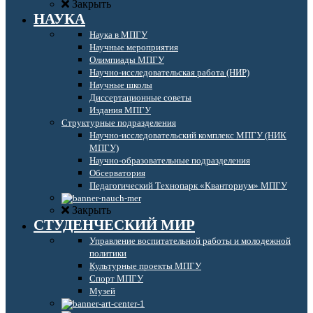
Закрыть
НАУКА
Наука в МПГУ
Научные мероприятия
Олимпиады МПГУ
Научно-исследовательская работа (НИР)
Научные школы
Диссертационные советы
Издания МПГУ
Структурные подразделения
Научно-исследовательский комплекс МПГУ (НИК
МПГУ)
Научно-образовательные подразделения
Обсерватория
Педагогический Технопарк «Кванториум» МПГУ
Закрыть
СТУДЕНЧЕСКИЙ МИР
Управление воспитательной работы и молодежной
политики
Культурные проекты МПГУ
Спорт МПГУ
Музей