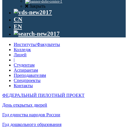
Закрыть
CN
EN
Институты/Факультеты
Колледж
Лицей
|
Студентам
Аспирантам
Преподавателям
Спецпроекты
Контакты
ФЕДЕРАЛЬНЫЙ ПИЛОТНЫЙ ПРОЕКТ
День открытых дверей
Год единства народов России
Год дошкольного образования