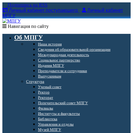
Подпишись на RSS
Личный кабинет поступающего
Личный кабинет
МПГУ
Навигация по сайту
Об МПГУ
Наша история
Сведения об образовательной организации
Международная деятельность
Социальное партнерство
Издания МПГУ
Преподаватели и сотрудники
Выпускникам
Структура
Ученый совет
Ректор
Ректорат
Попечительский совет МПГУ
Филиалы
Институты и факультеты
Библиотека
Управления и отделы
Музей МПГУ