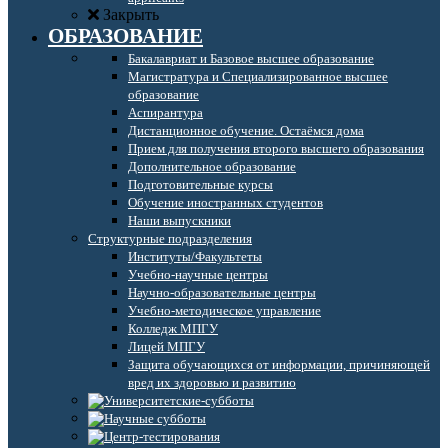
Закрыть
ОБРАЗОВАНИЕ
Бакалавриат и Базовое высшее образование
Магистратура и Специализированное высшее
образование
Аспирантура
Дистанционное обучение. Остаёмся дома
Прием для получения второго высшего образования
Дополнительное образование
Подготовительные курсы
Обучение иностранных студентов
Наши выпускники
Структурные подразделения
Институты/Факультеты
Учебно-научные центры
Научно-образовательные центры
Учебно-методическое управление
Колледж МПГУ
Лицей МПГУ
Защита обучающихся от информации, причиняющей
вред их здоровью и развитию