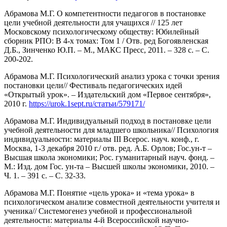
Абрамова М.Г. О компетентности педагогов в постановке
цели учебной деятельности для учащихся // 125 лет
Московскому психологическому обществу: Юбилейный
сборник РПО: В 4-х томах: Том 1 / Отв. ред Богоявленская
Д.Б., Зинченко Ю.П. – М., МАКС Пресс, 2011. – 328 с. – С.
200-202.
Абрамова М.Г. Психологический анализ урока с точки зрения
постановки цели// Фестиваль педагогических идей
«Открытый урок». – Издательский дом «Первое сентября»,
2010 г.
https://urok.1sept.ru/статьи/579171/
Абрамова М.Г. Индивидуальный подход в постановке цели
учебной деятельности для младшего школьника// Психология
индивидуальности: материалы III Всерос. науч. конф., г.
Москва, 1-3 декабря 2010 г./ отв. ред. А.Б. Орлов; Гос.ун-т –
Высшая школа экономики; Рос. гуманитарный науч. фонд. –
М.: Изд. дом Гос. ун-та – Высшей школы экономики, 2010. –
Ч. 1. – 391 с. – С. 32-33.
Абрамова М.Г. Понятие «цель урока» и «тема урока» в
психологическом анализе совместной деятельности учителя и
ученика// Системогенез учебной и профессиональной
деятельности: материалы 4-й Всероссийской научно-