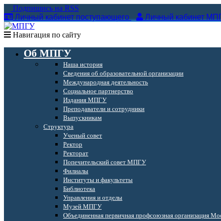
Подпишись на RSS
Личный кабинет поступающего
Личный кабинет МП
Навигация по сайту
Об МПГУ
Наша история
Сведения об образовательной организации
Международная деятельность
Социальное партнерство
Издания МПГУ
Преподаватели и сотрудники
Выпускникам
Структура
Ученый совет
Ректор
Ректорат
Попечительский совет МПГУ
Филиалы
Институты и факультеты
Библиотека
Управления и отделы
Музей МПГУ
Объединенная первичная профсоюзная организация Мос