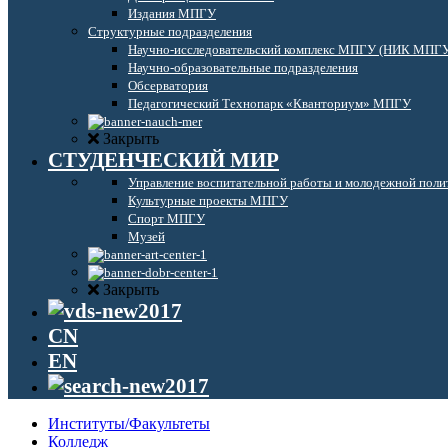
Издания МПГУ
Структурные подразделения
Научно-исследовательский комплекс МПГУ (НИК МПГ
Научно-образовательные подразделения
Обсерватория
Педагогический Технопарк «Кванториум» МПГУ
Закрыть
СТУДЕНЧЕСКИЙ МИР
Управление воспитательной работы и молодежной поли
Культурные проекты МПГУ
Спорт МПГУ
Музей
Закрыть
CN
EN
Институты/Факультеты
Колледж