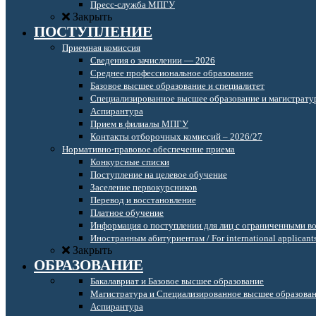
Пресс-служба МПГУ
Закрыть
ПОСТУПЛЕНИЕ
Приемная комиссия
Сведения о зачислении — 2026
Среднее профессиональное образование
Базовое высшее образование и специалитет
Специализированное высшее образование и магистрату
Аспирантура
Прием в филиалы МПГУ
Контакты отборочных комиссий – 2026/27
Нормативно-правовое обеспечение приема
Конкурсные списки
Поступление на целевое обучение
Заселение первокурсников
Перевод и восстановление
Платное обучение
Информация о поступлении для лиц с ограниченными в
Иностранным абитуриентам / For international applicant
Закрыть
ОБРАЗОВАНИЕ
Бакалавриат и Базовое высшее образование
Магистратура и Специализированное высшее образова
Аспирантура