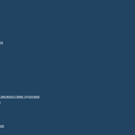
ра
озможностями здоровья
s
ние