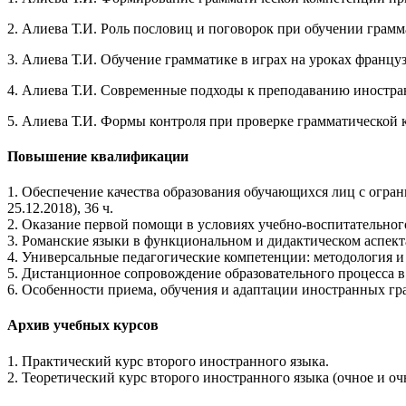
2. Алиева Т.И. Роль пословиц и поговорок при обучении грамм
3. Алиева Т.И. Обучение грамматике в играх на уроках французс
4. Алиева Т.И. Современные подходы к преподаванию иностран
5. Алиева Т.И. Формы контроля при проверке грамматической к
Повышение квалификации
1. Обеспечение качества образования обучающихся лиц с огра
25.12.2018), 36 ч.
2. Оказание первой помощи в условиях учебно-воспитательного 
3. Романские языки в функциональном и дидактическом аспектах
4. Универсальные педагогические компетенции: методология и т
5. Дистанционное сопровождение образовательного процесса в в
6. Особенности приема, обучения и адаптации иностранных гра
Архив учебных курсов
1. Практический курс второго иностранного языка.
2. Теоретический курс второго иностранного языка (очное и оч