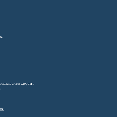
ра
озможностями здоровья
s
ние