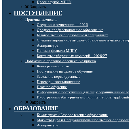
Пресс-служба МПГУ
Закрыть
ПОСТУПЛЕНИЕ
Приемная комиссия
Сведения о зачислении — 2026
Среднее профессиональное образование
Базовое высшее образование и специалитет
Специализированное высшее образование и магистрату
Аспирантура
Прием в филиалы МПГУ
Контакты отборочных комиссий – 2026/27
Нормативно-правовое обеспечение приема
Конкурсные списки
Поступление на целевое обучение
Заселение первокурсников
Перевод и восстановление
Платное обучение
Информация о поступлении для лиц с ограниченными в
Иностранным абитуриентам / For international applicant
Закрыть
ОБРАЗОВАНИЕ
Бакалавриат и Базовое высшее образование
Магистратура и Специализированное высшее образова
Аспирантура