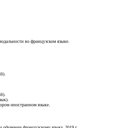
одальности во французском языке.
й).
й).
зык).
ором иностранном языке.
 обучении французскому языку, 2019 г.