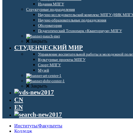
Издания МПГУ
Структурные подразделения
Научно-исследовательский комплекс МПГУ (НИК МПГ
Научно-образовательные подразделения
Обсерватория
Педагогический Технопарк «Кванториум» МПГУ
Закрыть
СТУДЕНЧЕСКИЙ МИР
Управление воспитательной работы и молодежной поли
Культурные проекты МПГУ
Спорт МПГУ
Музей
Закрыть
CN
EN
Институты/Факультеты
Колледж