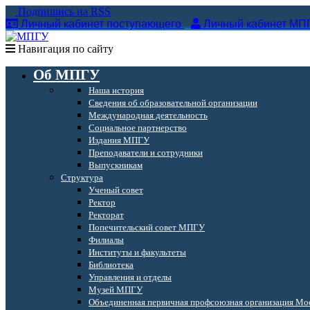
Подпишись на RSS
Личный кабинет поступающего
Личный кабинет МП
Навигация по сайту
Об МПГУ
Наша история
Сведения об образовательной организации
Международная деятельность
Социальное партнерство
Издания МПГУ
Преподаватели и сотрудники
Выпускникам
Структура
Ученый совет
Ректор
Ректорат
Попечительский совет МПГУ
Филиалы
Институты и факультеты
Библиотека
Управления и отделы
Музей МПГУ
Объединенная первичная профсоюзная организация Мос