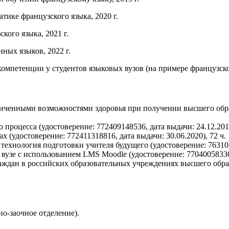
атике французского языка, 2020 г.
кого языка, 2021 г.
ных языков, 2022 г.
омпетенции у студентов языковых вузов (на примере французског
ниченными возможностями здоровья при получении высшего образ
процесса (удостоверение: 772409148536, дата выдачи: 24.12.2019
 (удостоверение: 772411318816, дата выдачи: 30.06.2020), 72 ч.
ехнология подготовки учителя будущего (удостоверение: 7631011
узе с использованием LMS Moodle (удостоверение: 770400583309,
ждан в российских образовательных учреждениях высшего образов
но-заочное отделение).