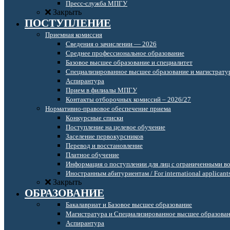
Пресс-служба МПГУ
Закрыть
ПОСТУПЛЕНИЕ
Приемная комиссия
Сведения о зачислении — 2026
Среднее профессиональное образование
Базовое высшее образование и специалитет
Специализированное высшее образование и магистрату
Аспирантура
Прием в филиалы МПГУ
Контакты отборочных комиссий – 2026/27
Нормативно-правовое обеспечение приема
Конкурсные списки
Поступление на целевое обучение
Заселение первокурсников
Перевод и восстановление
Платное обучение
Информация о поступлении для лиц с ограниченными в
Иностранным абитуриентам / For international applicant
Закрыть
ОБРАЗОВАНИЕ
Бакалавриат и Базовое высшее образование
Магистратура и Специализированное высшее образова
Аспирантура