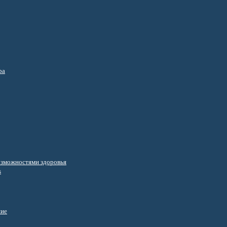
ра
озможностями здоровья
s
ние