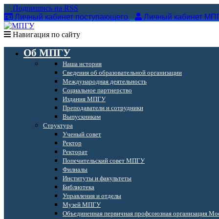
Подпишись на RSS
Личный кабинет поступающего
Личный кабинет МП
Навигация по сайту
Об МПГУ
Наша история
Сведения об образовательной организации
Международная деятельность
Социальное партнерство
Издания МПГУ
Преподаватели и сотрудники
Выпускникам
Структура
Ученый совет
Ректор
Ректорат
Попечительский совет МПГУ
Филиалы
Институты и факультеты
Библиотека
Управления и отделы
Музей МПГУ
Объединенная первичная профсоюзная организация Мос