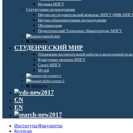
Издания МПГУ
Структурные подразделения
Научно-исследовательский комплекс МПГУ (НИК МПГ
Научно-образовательные подразделения
Обсерватория
Педагогический Технопарк «Кванториум» МПГУ
Закрыть
СТУДЕНЧЕСКИЙ МИР
Управление воспитательной работы и молодежной поли
Культурные проекты МПГУ
Спорт МПГУ
Музей
Закрыть
CN
EN
Институты/Факультеты
Колледж