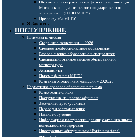
Объединенная первичная профсоюзная организация
Московского педагогического государственного
университета (ОППО МПГУ)
Пресс-служба МПГУ
Закрыть
ПОСТУПЛЕНИЕ
Приемная комиссия
Сведения о зачислении — 2026
Среднее профессиональное образование
Базовое высшее образование и специалитет
Специализированное высшее образование и
магистратура
Аспирантура
Прием в филиалы МПГУ
Контакты отборочных комиссий – 2026/27
Нормативно-правовое обеспечение приема
Конкурсные списки
Поступление на целевое обучение
Заселение первокурсников
Перевод и восстановление
Платное обучение
Информация о поступлении для лиц с ограниченными
возможностями здоровья
Иностранным абитуриентам / For international
applicants