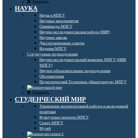
Закрыть
НАУКА
Наука в МПГУ
Научные мероприятия
Олимпиады МПГУ
Научно-исследовательская работа (НИР)
Научные школы
Диссертационные советы
Издания МПГУ
Структурные подразделения
Научно-исследовательский комплекс МПГУ (НИК
МПГУ)
Научно-образовательные подразделения
Обсерватория
Педагогический Технопарк «Кванториум» МПГУ
Закрыть
СТУДЕНЧЕСКИЙ МИР
Управление воспитательной работы и молодежной
политики
Культурные проекты МПГУ
Спорт МПГУ
Музей