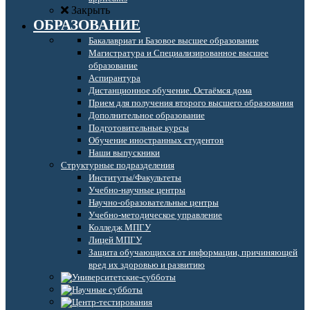
Закрыть
ОБРАЗОВАНИЕ
Бакалавриат и Базовое высшее образование
Магистратура и Специализированное высшее
образование
Аспирантура
Дистанционное обучение. Остаёмся дома
Прием для получения второго высшего образования
Дополнительное образование
Подготовительные курсы
Обучение иностранных студентов
Наши выпускники
Структурные подразделения
Институты/Факультеты
Учебно-научные центры
Научно-образовательные центры
Учебно-методическое управление
Колледж МПГУ
Лицей МПГУ
Защита обучающихся от информации, причиняющей
вред их здоровью и развитию