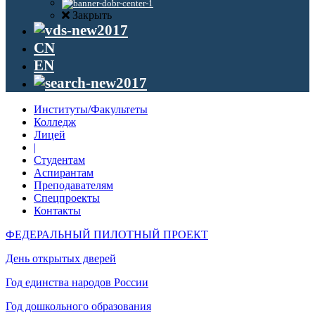
Закрыть
CN
EN
Институты/Факультеты
Колледж
Лицей
|
Студентам
Аспирантам
Преподавателям
Спецпроекты
Контакты
ФЕДЕРАЛЬНЫЙ ПИЛОТНЫЙ ПРОЕКТ
День открытых дверей
Год единства народов России
Год дошкольного образования