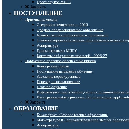
Пресс-служба МПГУ
Закрыть
ПОСТУПЛЕНИЕ
Приемная комиссия
Сведения о зачислении — 2026
Среднее профессиональное образование
Базовое высшее образование и специалитет
Специализированное высшее образование и магистрату
Аспирантура
Прием в филиалы МПГУ
Контакты отборочных комиссий – 2026/27
Нормативно-правовое обеспечение приема
Конкурсные списки
Поступление на целевое обучение
Заселение первокурсников
Перевод и восстановление
Платное обучение
Информация о поступлении для лиц с ограниченными в
Иностранным абитуриентам / For international applicant
Закрыть
ОБРАЗОВАНИЕ
Бакалавриат и Базовое высшее образование
Магистратура и Специализированное высшее образова
Аспирантура