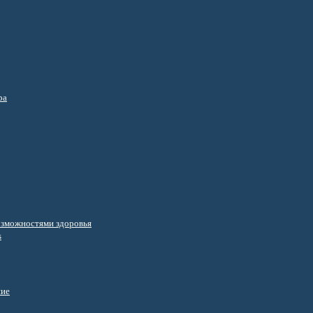
ра
озможностями здоровья
s
ние