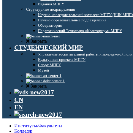
Издания МПГУ
Структурные подразделения
Научно-исследовательский комплекс МПГУ (НИК МПГ
Научно-образовательные подразделения
Обсерватория
Педагогический Технопарк «Кванториум» МПГУ
Закрыть
СТУДЕНЧЕСКИЙ МИР
Управление воспитательной работы и молодежной поли
Культурные проекты МПГУ
Спорт МПГУ
Музей
Закрыть
CN
EN
Институты/Факультеты
Колледж