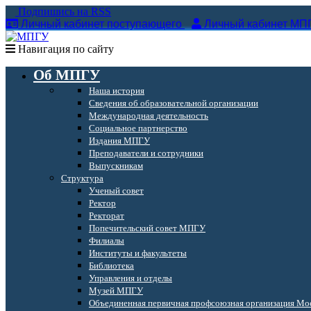
Подпишись на RSS
Личный кабинет поступающего
Личный кабинет МП
Навигация по сайту
Об МПГУ
Наша история
Сведения об образовательной организации
Международная деятельность
Социальное партнерство
Издания МПГУ
Преподаватели и сотрудники
Выпускникам
Структура
Ученый совет
Ректор
Ректорат
Попечительский совет МПГУ
Филиалы
Институты и факультеты
Библиотека
Управления и отделы
Музей МПГУ
Объединенная первичная профсоюзная организация Мос