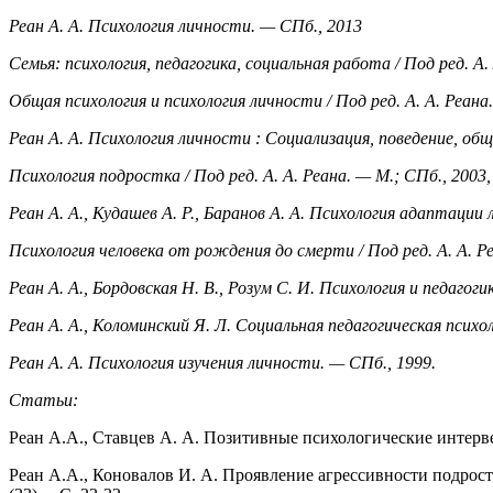
Реан А. А. Психология личности. — СПб., 2013
Семья: психология, педагогика, социальная работа / Под ред. А. 
Общая психология и психология личности / Под ред. А. А. Реана.
Реан А. А. Психология личности : Социализация, поведение, общ
Психология подростка / Под ред. А. А. Реана. — М.; СПб., 2003,
Реан А. А., Кудашев А. Р., Баранов А. А. Психология адаптации 
Психология человека от рождения до смерти / Под ред. А. А. Ре
Реан А. А., Бордовская Н. В., Розум С. И. Психология и педагоги
Реан А. А., Коломинский Я. Л. Социальная педагогическая психол
Реан А. А. Психология изучения личности. — СПб., 1999.
Статьи:
Реан А.А., Ставцев А. А. Позитивные психологические интерве
Реан А.А., Коновалов И. А. Проявление агрессивности подрост