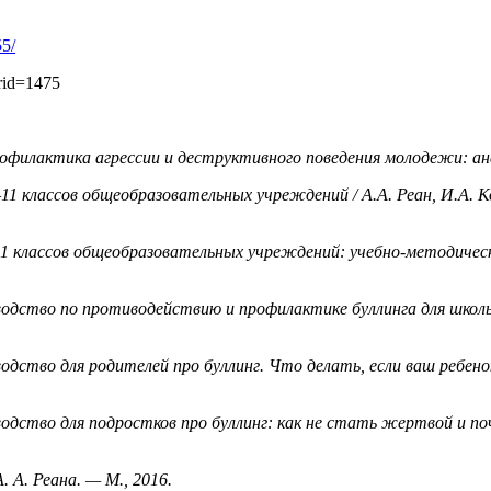
55/
orid=1475
Профилактика агрессии и деструктивного поведения молодежи: ана
1 классов общеобразовательных учреждений / А.А. Реан, И.А. Кон
11 классов общеобразовательных учреждений: учебно-методическ
ководство по противодействию и профилактике буллинга для школ
водство для родителей про буллинг. Что делать, если ваш ребено
оводство для подростков про буллинг: как не стать жертвой и п
 А. Реана. — М., 2016.