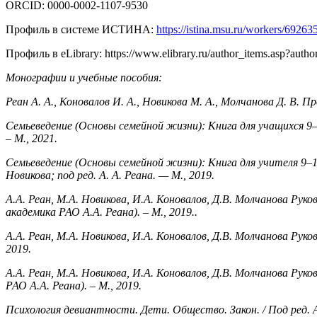
ORCID: 0000-0002-1107-9530
Профиль в системе ИСТИНА:
https://istina.msu.ru/workers/69263
Профиль в eLibrary: https://www.elibrary.ru/author_items.asp?auth
Монографии и учебные пособия:
Реан А. А., Коновалов И. А., Новикова М. А., Молчанова Д. В. 
Семьеведение (Основы семейной жизни): Книга для учащихся 9–1
– М., 2021.
Семьеведение (Основы семейной жизни): Книга для учителя 9–
Новикова;
под ред. А. А. Реана. — М., 2019.
А.А. Реан, М.А. Новикова, И.А. Коновалов, Д.В. Молчанова Ру
академика РАО А.А. Реана). – М., 2019..
А.А. Реан, М.А. Новикова, И.А. Коновалов, Д.В. Молчанова Руко
2019.
А.А. Реан, М.А. Новикова, И.А. Коновалов, Д.В. Молчанова Рук
РАО А.А. Реана). – М., 2019.
Психология девиантности. Дети. Общество. Закон. / Под ред. А.