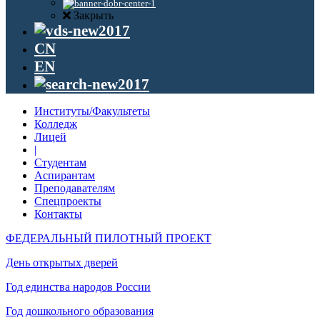
Закрыть
CN
EN
Институты/Факультеты
Колледж
Лицей
|
Студентам
Аспирантам
Преподавателям
Спецпроекты
Контакты
ФЕДЕРАЛЬНЫЙ ПИЛОТНЫЙ ПРОЕКТ
День открытых дверей
Год единства народов России
Год дошкольного образования