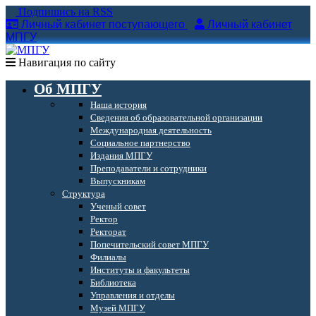
Подпишись на RSS
Личный кабинет поступающего
Личный кабинет
МПГУ
Навигация по сайту
Об МПГУ
Наша история
Сведения об образовательной организации
Международная деятельность
Социальное партнерство
Издания МПГУ
Преподаватели и сотрудники
Выпускникам
Структура
Ученый совет
Ректор
Ректорат
Попечительский совет МПГУ
Филиалы
Институты и факультеты
Библиотека
Управления и отделы
Музей МПГУ