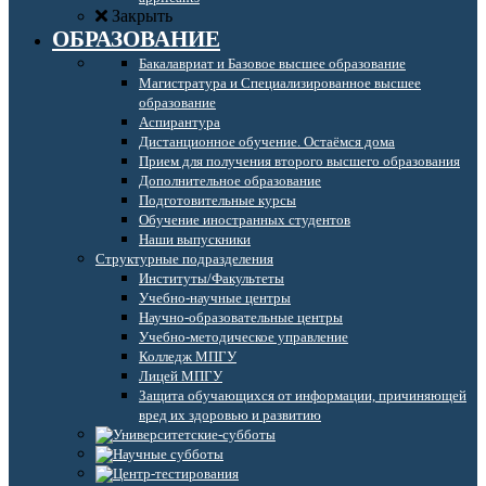
Закрыть
ОБРАЗОВАНИЕ
Бакалавриат и Базовое высшее образование
Магистратура и Специализированное высшее
образование
Аспирантура
Дистанционное обучение. Остаёмся дома
Прием для получения второго высшего образования
Дополнительное образование
Подготовительные курсы
Обучение иностранных студентов
Наши выпускники
Структурные подразделения
Институты/Факультеты
Учебно-научные центры
Научно-образовательные центры
Учебно-методическое управление
Колледж МПГУ
Лицей МПГУ
Защита обучающихся от информации, причиняющей
вред их здоровью и развитию