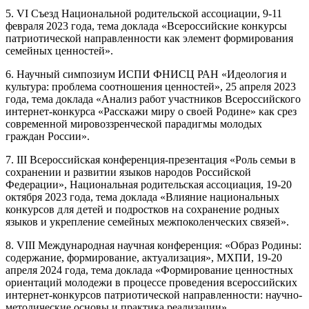
5. VI Съезд Национальной родительской ассоциации, 9-11
февраля 2023 года, тема доклада «Всероссийские конкурсы
патриотической направленности как элемент формирования
семейных ценностей».
6. Научный симпозиум ИСПИ ФНИСЦ РАН «Идеология и
культура: проблема соотношения ценностей», 25 апреля 2023
года, тема доклада «Анализ работ участников Всероссийского
интернет-конкурса «Расскажи миру о своей Родине» как срез
современной мировоззренческой парадигмы молодых
граждан России».
7. III Всероссийская конференция-презентация «Роль семьи в
сохранении и развитии языков народов Российской
Федерации», Национальная родительская ассоциация, 19-20
октября 2023 года, тема доклада «Влияние национальных
конкурсов д ля д етей и подростков н а сохранение родных
языков и укрепление семейных межпоколенческих связей».
8. VIII Международная научная конференция: «Образ Родины:
содержание, формирование, актуализация», МХПИ, 19-20
апреля 2024 года, тема доклада «Формирование ценностных
ориентаций молодежи в процессе проведения всероссийских
интернет-конкурсов патриотической направленности: научно-
методические основы и практика реализации».