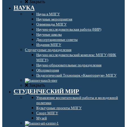
Закрыть
НАУКА
Наука в МПГУ
Научные мероприятия
Олимпиады МПГУ
Научно-исследовательская работа (НИР)
Научные школы
Диссертационные советы
Издания МПГУ
Структурные подразделения
Научно-исследовательский комплекс МПГУ (НИК
МПГУ)
Научно-образовательные подразделения
Обсерватория
Педагогический Технопарк «Кванториум» МПГУ
Закрыть
СТУДЕНЧЕСКИЙ МИР
Управление воспитательной работы и молодежной
политики
Культурные проекты МПГУ
Спорт МПГУ
Музей