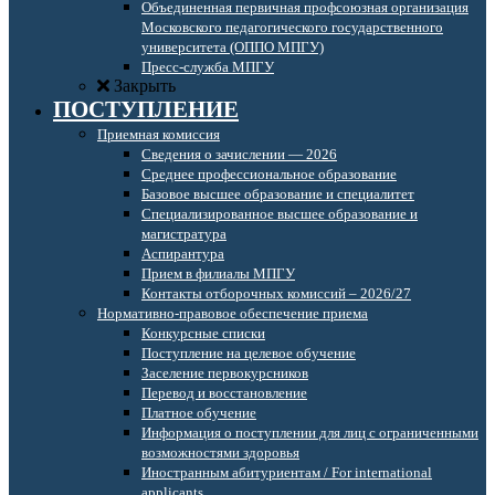
Объединенная первичная профсоюзная организация
Московского педагогического государственного
университета (ОППО МПГУ)
Пресс-служба МПГУ
Закрыть
ПОСТУПЛЕНИЕ
Приемная комиссия
Сведения о зачислении — 2026
Среднее профессиональное образование
Базовое высшее образование и специалитет
Специализированное высшее образование и
магистратура
Аспирантура
Прием в филиалы МПГУ
Контакты отборочных комиссий – 2026/27
Нормативно-правовое обеспечение приема
Конкурсные списки
Поступление на целевое обучение
Заселение первокурсников
Перевод и восстановление
Платное обучение
Информация о поступлении для лиц с ограниченными
возможностями здоровья
Иностранным абитуриентам / For international
applicants