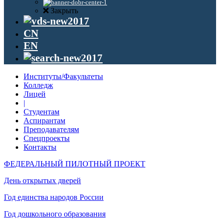
Закрыть
CN
EN
Институты/Факультеты
Колледж
Лицей
|
Студентам
Аспирантам
Преподавателям
Спецпроекты
Контакты
ФЕДЕРАЛЬНЫЙ ПИЛОТНЫЙ ПРОЕКТ
День открытых дверей
Год единства народов России
Год дошкольного образования