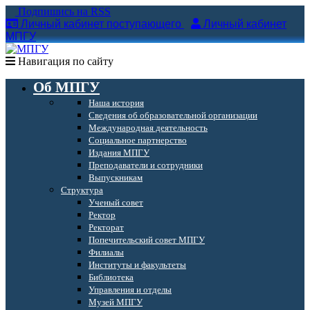
Подпишись на RSS
Личный кабинет поступающего
Личный кабинет
МПГУ
Навигация по сайту
Об МПГУ
Наша история
Сведения об образовательной организации
Международная деятельность
Социальное партнерство
Издания МПГУ
Преподаватели и сотрудники
Выпускникам
Структура
Ученый совет
Ректор
Ректорат
Попечительский совет МПГУ
Филиалы
Институты и факультеты
Библиотека
Управления и отделы
Музей МПГУ