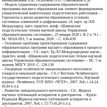
Баймахановым А.Б., Осиповой О.П., Савенковой Е.В.
– Модель управления содержанием образовательной
программы высшего образования как элемент формирования
управленческой компетенции педагогических работников –
Горизонты и риски развития образования в условиях
системных изменений и цифровизации: сб. науч. тр./XII
Международ. науч.-практич. конф. «Шамовские
педагогические чтения научной школы Управления
образовательными системами», 25 января 2020 г. В 2 ч. Ч.1 –
М.: МАН-ПО, 5 за знания, 2020. – С. 636-639
– Основные проблемы проектирования содержания
образовательных программ высшего образования в процессе
информатизации – Сб.: науч. Тр./XI Международные научн.-
практич. конф. «Шамовские педагогические чтения научной
школы Управления образовательными системами» – М.: 5 за
знания; МПГУ 2019. С. 128-130
– Гендерные особенности эмоционального интеллекта
учащихся начальной школы – Сб.:// Вестник Челябинского
государственного педагогического университета. Научный
журнал. -Челябинск: ГОУ ВПО «ЧГПУ», 2007, №6, с.14-24
(0,44 п.л.);
– Развитие эмоционального интеллекта – Сб.: Журнал
научных публикаций аспирантов и докторантов. – Курск:
Редакция Журнала научных публикаций аспирантов и
докторантов, 2007, №4, с.72-73 (0,20 п.л.);