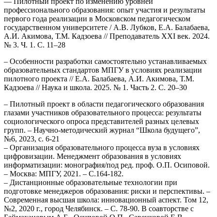
— Пилотный проект по изменению уровней
профессионального образования: опыт участия и результаты
первого года реализации в Московском педагогическом
государственном университете / А.В. Лубков, Е.А. Балабаева,
А.И. Акимова, Т.М. Кадзоева // Преподаватель XXI век. 2024.
№ 3. Ч. 1. С. 11–28
– Особенности разработки самостоятельно устанавливаемых
образовательных стандартов МПГУ в условиях реализации
пилотного проекта // Е.А. Балабаева, А.И. Акимова, Т.М.
Кадзоева // Наука и школа. 2025. № 1. Часть 2. С. 20–30
– Пилотный проект в области педагогического образования
глазами участников образовательного процесса: результаты
социологического опроса представителей разных целевых
групп. – Научно-методический журнал “Школа будущего”,
№6, 2023, с. 6-21
– Организация образовательного процесса вуза в условиях
цифровизации. Менеджмент образования в условиях
информатизации: монография/под ред. проф. О.П. Осиповой.
– Москва: МПГУ, 2021. – С.164-182.
– Дистанционные образовательные технологии при
подготовке менеджеров образования: риски и перспективы. –
Современная высшая школа: инновационный аспект. Том 12,
№2, 2020 г., город Челябинск. – С. 78-90. В соавторстве с