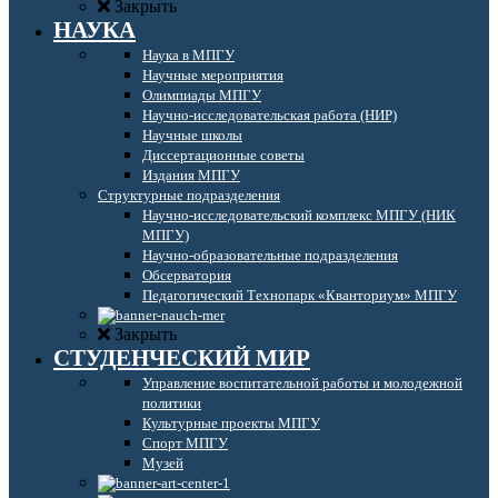
Закрыть
НАУКА
Наука в МПГУ
Научные мероприятия
Олимпиады МПГУ
Научно-исследовательская работа (НИР)
Научные школы
Диссертационные советы
Издания МПГУ
Структурные подразделения
Научно-исследовательский комплекс МПГУ (НИК
МПГУ)
Научно-образовательные подразделения
Обсерватория
Педагогический Технопарк «Кванториум» МПГУ
Закрыть
СТУДЕНЧЕСКИЙ МИР
Управление воспитательной работы и молодежной
политики
Культурные проекты МПГУ
Спорт МПГУ
Музей