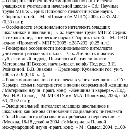
– Гендерные особенности эмоционального интеллекта
учащихся и учительниц начальной школы – Сб.: Научные
труды МПГУ. Серия: Психолого-педагогическое науки.
Сборник статей. – М.: «Прометей» МПГУ, 2006, с.235-242
(0,33 п.л.);
– Особенности эмоционального интеллекта младших
школьников и школьниц – Сб.: Научные труды МПГУ. Серия:
Психолого-педагогические науки. Сборник статей. – М.: ГНО
изд-во «Прометей» МПГУ, 2005, с.287-292, (0,25 п.л.);
– Гендерные особенности эмоционального интеллекта
учительниц начальной школы – Сб.: Личность и бытие:
субъективный подход. Психология бытия личности.
Материалы III Всерос. научн.-практ. конф./ Под ред. З.И.
Рябикиной, В.В. Знакова. – Краснодар: Кубанский гос. ун-т,
2005, с.6-9 (0,10 п.л.);
– Роль эмоционального интеллекта в успехе женщины – Сб.:
Карьера, семья и материнство в жизни современной женщины
/ Материалы научн.-практ. конф. «Женщина и карьера». /Под.
Ред. Н.В. Солоед – М.:МГОПУ им. М.А. Шолохова, 2004, с.62-
63, (0,02 п.л.);
– Эмоциональный интеллект младших школьников и
школьниц как основа становления социального интеллекта –
Сб.: «Психология образования: проблемы и перспективы»
(Москва, 16-18 декабря 2004 г.): Материалы Первой
международной научн.-практ. конф. – М.: Смысл, 2004, с.108-