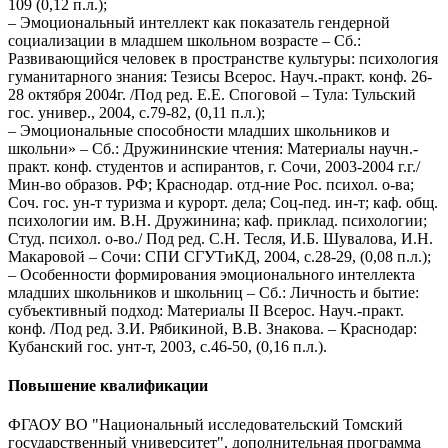
109 (0,12 п.л.);
– Эмоциональный интеллект как показатель гендерной
социализации в младшем школьном возрасте – Сб.:
Развивающийся человек в пространстве культуры: психология
гуманитарного знания: Тезисы Всерос. Науч.-практ. конф. 26-
28 октября 2004г. /Под ред. Е.Е. Споговой – Тула: Тульский
гос. универ., 2004, с.79-82, (0,11 п.л.);
– Эмоциональные способности младших школьников и
школьни» – Сб.: Дружининские чтения: Материалы научн.-
практ. конф. студентов и аспирантов, г. Сочи, 2003-2004 г.г./
Мин-во образов. РФ; Краснодар. отд-ние Рос. психол. о-ва;
Соч. гос. ун-т туризма и курорт. дела; Соц-пед. ин-т; каф. общ.
психологии им. В.Н. Дружинина; каф. приклад. психологии;
Студ. психол. о-во./ Под ред. С.Н. Тесля, И.Б. Шувалова, И.Н.
Макаровой – Сочи: СПИ СГУТиКД, 2004, с.28-29, (0,08 п.л.);
– Особенности формирования эмоционального интеллекта
младших школьников и школьниц – Сб.: Личность и бытие:
субъективный подход: Материалы II Всерос. Науч.-практ.
конф. /Под ред. З.И. Рябикиной, В.В. Знакова. – Краснодар:
Кубанский гос. унт-т, 2003, с.46-50, (0,16 п.л.).
Повышение квалификации
ФГАОУ ВО "Национальный исследовательский Томский
государственный университет", дополнительная программа