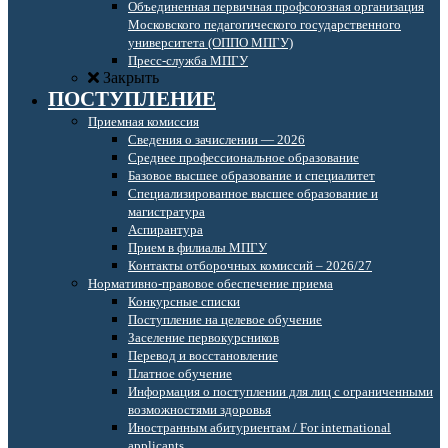
Объединенная первичная профсоюзная организация
Московского педагогического государственного
университета (ОППО МПГУ)
Пресс-служба МПГУ
Закрыть
ПОСТУПЛЕНИЕ
Приемная комиссия
Сведения о зачислении — 2026
Среднее профессиональное образование
Базовое высшее образование и специалитет
Специализированное высшее образование и
магистратура
Аспирантура
Прием в филиалы МПГУ
Контакты отборочных комиссий – 2026/27
Нормативно-правовое обеспечение приема
Конкурсные списки
Поступление на целевое обучение
Заселение первокурсников
Перевод и восстановление
Платное обучение
Информация о поступлении для лиц с ограниченными
возможностями здоровья
Иностранным абитуриентам / For international
applicants