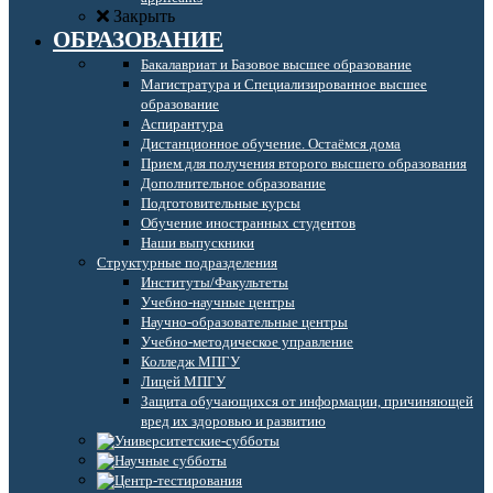
Закрыть
ОБРАЗОВАНИЕ
Бакалавриат и Базовое высшее образование
Магистратура и Специализированное высшее
образование
Аспирантура
Дистанционное обучение. Остаёмся дома
Прием для получения второго высшего образования
Дополнительное образование
Подготовительные курсы
Обучение иностранных студентов
Наши выпускники
Структурные подразделения
Институты/Факультеты
Учебно-научные центры
Научно-образовательные центры
Учебно-методическое управление
Колледж МПГУ
Лицей МПГУ
Защита обучающихся от информации, причиняющей
вред их здоровью и развитию