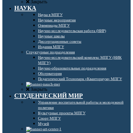
Закрыть
НАУКА
Наука в МПГУ
Научные мероприятия
Олимпиады МПГУ
Научно-исследовательская работа (НИР)
Научные школы
Диссертационные советы
Издания МПГУ
Структурные подразделения
Научно-исследовательский комплекс МПГУ (НИК
МПГУ)
Научно-образовательные подразделения
Обсерватория
Педагогический Технопарк «Кванториум» МПГУ
Закрыть
СТУДЕНЧЕСКИЙ МИР
Управление воспитательной работы и молодежной
политики
Культурные проекты МПГУ
Спорт МПГУ
Музей