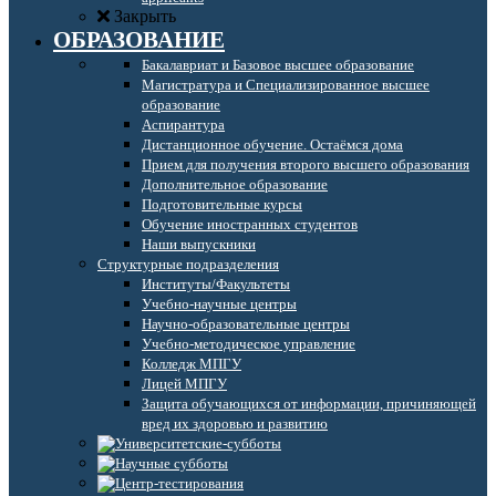
Закрыть
ОБРАЗОВАНИЕ
Бакалавриат и Базовое высшее образование
Магистратура и Специализированное высшее
образование
Аспирантура
Дистанционное обучение. Остаёмся дома
Прием для получения второго высшего образования
Дополнительное образование
Подготовительные курсы
Обучение иностранных студентов
Наши выпускники
Структурные подразделения
Институты/Факультеты
Учебно-научные центры
Научно-образовательные центры
Учебно-методическое управление
Колледж МПГУ
Лицей МПГУ
Защита обучающихся от информации, причиняющей
вред их здоровью и развитию