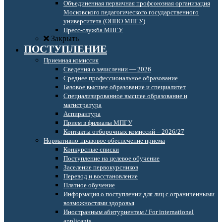
Объединенная первичная профсоюзная организация
Московского педагогического государственного
университета (ОППО МПГУ)
Пресс-служба МПГУ
Закрыть
ПОСТУПЛЕНИЕ
Приемная комиссия
Сведения о зачислении — 2026
Среднее профессиональное образование
Базовое высшее образование и специалитет
Специализированное высшее образование и
магистратура
Аспирантура
Прием в филиалы МПГУ
Контакты отборочных комиссий – 2026/27
Нормативно-правовое обеспечение приема
Конкурсные списки
Поступление на целевое обучение
Заселение первокурсников
Перевод и восстановление
Платное обучение
Информация о поступлении для лиц с ограниченными
возможностями здоровья
Иностранным абитуриентам / For international
applicants