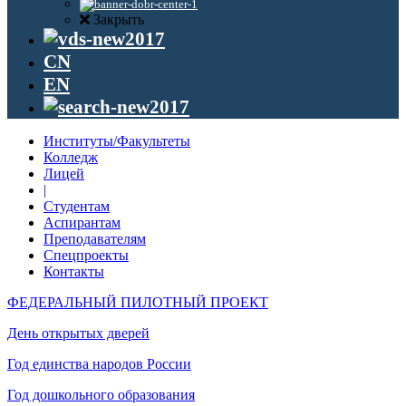
Закрыть
CN
EN
Институты/Факультеты
Колледж
Лицей
|
Студентам
Аспирантам
Преподавателям
Спецпроекты
Контакты
ФЕДЕРАЛЬНЫЙ ПИЛОТНЫЙ ПРОЕКТ
День открытых дверей
Год единства народов России
Год дошкольного образования