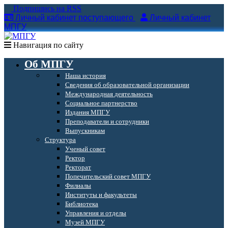
Подпишись на RSS
Личный кабинет поступающего
Личный кабинет
МПГУ
Навигация по сайту
Об МПГУ
Наша история
Сведения об образовательной организации
Международная деятельность
Социальное партнерство
Издания МПГУ
Преподаватели и сотрудники
Выпускникам
Структура
Ученый совет
Ректор
Ректорат
Попечительский совет МПГУ
Филиалы
Институты и факультеты
Библиотека
Управления и отделы
Музей МПГУ