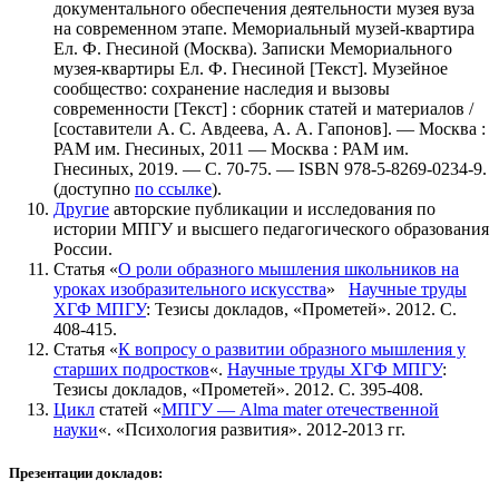
документального обеспечения деятельности музея вуза
на современном этапе. Мемориальный музей-квартира
Ел. Ф. Гнесиной (Москва). Записки Мемориального
музея-квартиры Ел. Ф. Гнесиной [Текст]. Музейное
сообщество: сохранение наследия и вызовы
современности [Текст] : сборник статей и материалов /
[составители А. С. Авдеева, А. А. Гапонов]. — Москва :
РАМ им. Гнесиных, 2011 — Москва : РАМ им.
Гнесиных, 2019. — С. 70-75. — ISBN 978-5-8269-0234-9.
(доступно
по ссылке
).
Другие
авторские публикации и исследования по
истории МПГУ и высшего педагогического образования
России.
Статья «
О роли образного мышления школьников на
уроках изобразительного искусства
»
Научные труды
ХГФ МПГУ
: Тезисы докладов, «Прометей». 2012. С.
408-415.
Статья «
К вопросу о развитии образного мышления у
старших подростков
«.
Научные труды ХГФ МПГУ
:
Тезисы докладов, «Прометей». 2012. С. 395-408.
Цикл
статей «
МПГУ — Alma mater отечественной
науки
«. «Психология развития». 2012-2013 гг.
Презентации докладов: