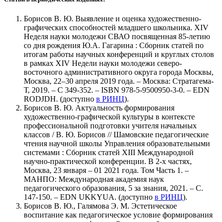
Борисов В. Ю. Выявление и оценка художественно-
графических способностей младшего школьника. XIV
Неделя науки молодежи СВАО посвященная 85-летию
со дня рождения Ю.А. Гагарина : Сборник статей по
итогам работы научных конференций и круглых столов
в рамках XIV Недели науки молодежи северо-
восточного административного округа города Москвы,
Москва, 22–30 апреля 2019 года. – Москва: Стратагема-
Т, 2019. – С 349-352. – ISBN 978-5-9500950-3-0. – EDN
RODJDH. (доступно
в РИНЦ
).
Борисов В. Ю. Актуальность формирования
художественно-графической культуры в контексте
профессиональной подготовки учителя начальных
классов / В. Ю. Борисов // Шамовские педагогические
чтения научной школы Управления образовательными
системами : Сборник статей XIII Международной
научно-практической конференции. В 2-х частях,
Москва, 23 января – 01 2021 года. Том Часть 1. –
МАНПО: Международная академия наук
педагогического образования, 5 за знания, 2021. – С.
147-150. – EDN UKKYUA. (доступно
в РИНЦ
).
Борисов В. Ю., Галямова Э. М. Эстетическое
воспитание как педагогическое условие формирования