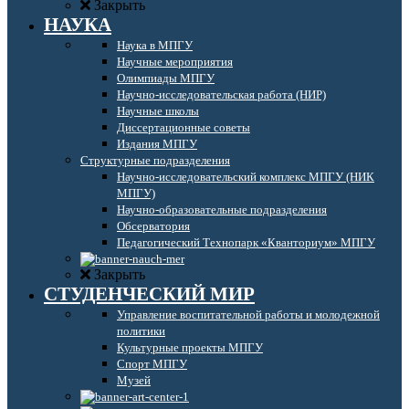
Закрыть
НАУКА
Наука в МПГУ
Научные мероприятия
Олимпиады МПГУ
Научно-исследовательская работа (НИР)
Научные школы
Диссертационные советы
Издания МПГУ
Структурные подразделения
Научно-исследовательский комплекс МПГУ (НИК
МПГУ)
Научно-образовательные подразделения
Обсерватория
Педагогический Технопарк «Кванториум» МПГУ
Закрыть
СТУДЕНЧЕСКИЙ МИР
Управление воспитательной работы и молодежной
политики
Культурные проекты МПГУ
Спорт МПГУ
Музей