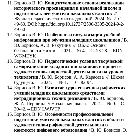
Борисов В. Ю.
Концептуальные основы реализации
исторического просвещения в начальной школе и
подготовка к ней учителя начальных классов
//
Журнал педагогических исследований. 2024. №. 2. С.
49-60. DOI: https://doi.org/10.12737/2500-3305-2024-9-2-
49-60
Борисов В. Ю.
Особенности визуализации учебной
информации при обучении младших школьников
/ В.
Ю. Борисов, А. В. Ракутина // ОБЖ: Основы
безопасности жизни. – 2021. – № 4. – С. 53-58. – EDN
WGMEYK.
Борисов В. Ю.
Педагогические условия творческой
самореализации младших
школьников в процессе
художественно-творческой деятельности
на уроках
технологии /
В. Ю. Борисов, А. А. Карасева // Школа
будущего. — 2024. — № 1. — С. 82-94.
Борисов В. Ю.
Развитие художественно-графических
умений младших школьников средствами
нетрадиционных техник рисования
/ В. Ю. Борисов,
Ж. А. Першина // Начальная школа. – 2021. – № 9. – С.
39-42. – EDN LWJVTP.
Борисов В. Ю.
Особенности профессиональной
подготовки учителей начальных классов в области
художественно-графической деятельности в
контексте цифрового образования
/ В. Ю. Борисов, Э.