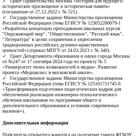
✓ Грант Правительства Москвы «История для будущего:
историческое просвещение и историческая память»
(соглашение от 27.12.2022 г. № 521).
✓ Государственное задание Министерства просвещения
Российской Федерации (тема ЕГИСУ № 123052200079-1
«Разработка концепции преподавания школьных курсов
"Окружающий мир", "Обществознание", "Русский язык",
"Литература" в целях сохранения и укрепления
традиционных российских духовно-нравственных
ценностей») (приказ МПГУ от 24.03.2023 г. № 340).
✓ Грант Департамента образования и науки города Москвы
от №247 от 17 сентября 2024 года по проекту № 5
«Университет твоих возможностей в медиа». Развитие
проекта «Медиакласс в московской школе».
✓ Государственное задание Министерства просвещения
Российской Федерации (тема ЕГИСУ № 125101711745-9
«Трансформация подготовки педагогических кадров для
обеспечения реализации инженерно-технологического
обучения школьников по программам общего и
дополнительного образования в условиях современных
вызовов»).
Дополнительная информация
Победитель открытого конкурса на получение гранта ФГБОУ