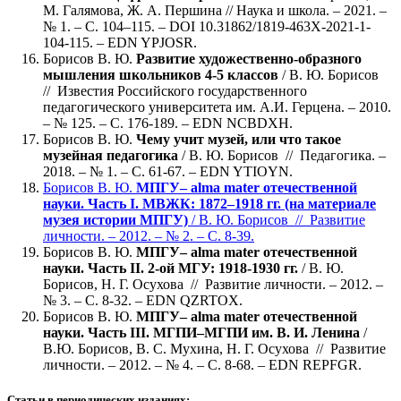
М. Галямова, Ж. А. Першина // Наука и школа. – 2021. –
№ 1. – С. 104–115. – DOI 10.31862/1819-463X-2021-1-
104-115. – EDN YPJOSR.
Борисов В. Ю.
Развитие художественно-образного
мышления школьников 4-5 классов
/ В. Ю. Борисов
// Известия Российского государственного
педагогического университета им. А.И. Герцена. – 2010.
– № 125. – С. 176-189. – EDN NCBDXH.
Борисов В. Ю.
Чему учит музей, или что такое
музейная педагогика
/ В. Ю. Борисов // Педагогика. –
2018. – № 1. – С. 61-67. – EDN YTIOYN.
Борисов В. Ю.
МПГУ– alma mater отечественной
науки. Часть I. МВЖК: 1872–1918 гг. (на материале
музея истории МПГУ)
/ В. Ю. Борисов // Развитие
личности. – 2012. – № 2. – С. 8-39.
Борисов В. Ю.
МПГУ– alma mater отечественной
науки. Часть II. 2-ой МГУ: 1918-1930 гг.
/ В. Ю.
Борисов, Н. Г. Осухова // Развитие личности. – 2012. –
№ 3. – С. 8-32. – EDN QZRTOX.
Борисов В. Ю.
МПГУ– alma mater отечественной
науки. Часть III. МГПИ–МГПИ им. В. И. Ленина
/
В.Ю. Борисов, В. С. Мухина, Н. Г. Осухова // Развитие
личности. – 2012. – № 4. – С. 8-68. – EDN REPFGR.
Статьи в периодических изданиях: