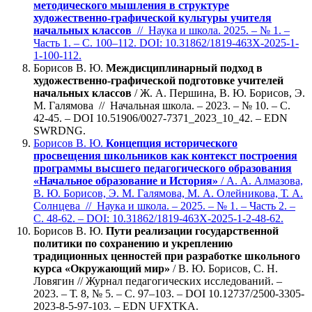
методического мышления в структуре
художественно-графической культуры учителя
начальных классов
// Наука и школа. 2025. – № 1. –
Часть 1. – С. 100–112. DOI: 10.31862/1819-463X-2025-1-
1-100-112.
Борисов В. Ю.
Междисциплинарный подход в
художественно-графической подготовке учителей
начальных классов
/ Ж. А. Першина, В. Ю. Борисов, Э.
М. Галямова // Начальная школа. – 2023. – № 10. – С.
42-45. – DOI 10.51906/0027-7371_2023_10_42. – EDN
SWRDNG.
Борисов В. Ю.
Концепция исторического
просвещения школьников как контекст построения
программы высшего педагогического образования
«Начальное образование и История»
/ А. А. Алмазова,
В. Ю. Борисов, Э. М. Галямова, М. А. Олейникова, Т. А.
Солнцева
// Наука и школа. – 2025. – № 1. – Часть 2. –
С. 48-62. – DOI: 10.31862/1819-463X-2025-1-2-48-62.
Борисов В. Ю.
Пути реализации государственной
политики по сохранению и укреплению
традиционных ценностей при разработке школьного
курса «Окружающий мир»
/ В. Ю. Борисов, С. Н.
Ловягин // Журнал педагогических исследований. –
2023. – Т. 8, № 5. – С. 97–103. – DOI 10.12737/2500-3305-
2023-8-5-97-103. – EDN UFXTKA.