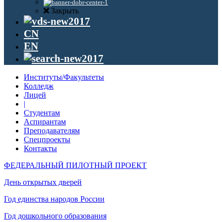
Закрыть
CN
EN
Институты/Факультеты
Колледж
Лицей
|
Студентам
Аспирантам
Преподавателям
Спецпроекты
Контакты
ФЕДЕРАЛЬНЫЙ ПИЛОТНЫЙ ПРОЕКТ
День открытых дверей
Год единства народов России
Год дошкольного образования