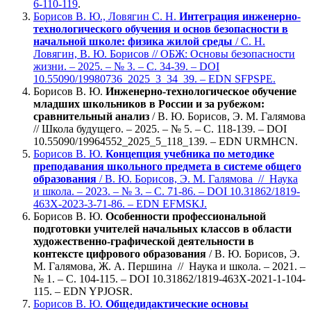
6-110-119
.
Борисов В. Ю., Ловягин С. Н.
Интеграция инженерно-
технологического обучения и основ безопасности в
начальной школе: физика жилой среды
/ С. Н.
Ловягин, В. Ю. Борисов // ОБЖ: Основы безопасности
жизни. – 2025. – № 3. – С. 34-39. – DOI
10.55090/19980736_2025_3_34_39. – EDN SFPSPE.
Борисов В. Ю.
Инженерно-технологическое обучение
младших школьников в России и за рубежом:
сравнительный анализ
/ В. Ю. Борисов, Э. М. Галямова
// Школа будущего. – 2025. – № 5. – С. 118-139. – DOI
10.55090/19964552_2025_5_118_139. – EDN URMHCN.
Борисов В. Ю.
Концепция учебника по методике
преподавания школьного предмета в системе общего
образования
/ В. Ю. Борисов, Э. М. Галямова // Наука
и школа. – 2023. – № 3. – С. 71-86. – DOI 10.31862/1819-
463X-2023-3-71-86. – EDN EFMSKJ.
Борисов В. Ю.
Особенности профессиональной
подготовки учителей начальных классов в области
художественно-графической деятельности в
контексте цифрового образования
/ В. Ю. Борисов, Э.
М. Галямова, Ж. А. Першина // Наука и школа. – 2021. –
№ 1. – С. 104-115. – DOI 10.31862/1819-463X-2021-1-104-
115. – EDN YPJOSR.
Борисов В. Ю.
Общедидактические основы