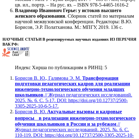
цв. ил., портр. – На рус. яз. – ISBN 978-5-4465-1616-2
Владимир Иванович Герье: у истоков высшего
женского образования
. Сборник статей по материалам
научной межвузовской конференции. Редакторы: В.Ю.
Борисов, Э.Р. Полатханова. М.: МПГУ, 2019. 136 с.
НАУЧНЫЕ СТАТЬИ В рецензируемых научных изданиях ИЗ ПЕРЕЧНЯ
ВАК РФ:
Индекс Хирша по публикациям в РИНЦ: 5
Борисов В. Ю., Галямова Э. М.
Трансформация
подготовки педагогических кадров для реализации
инженерно-технологического обучения младших
школьников
// Журнал педагогических исследований.
2025. №. 6. С. 5-17. DOI: https://doi.org/10.12737/2500-
3305-2025-10-6-5-17.
Борисов В. Ю.
Актуальные вызовы и кадровые
вопросы в реализации инженерно-технологического
обучения школьников в России и за рубежом
//
Журнал педагогических исследований. 2025. №. 6. С.
110-119. DOI: https://doi.org/10.12737/2500-3305-2025-10-