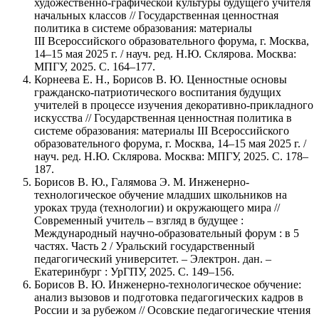
художественно-графической культуры будущего учителя
начальных классов // Государственная ценностная
политика в системе образования: материалы
III
Всероссийского образовательного форума, г. Москва,
14–15 мая 2025 г. / науч. ред.
Н.Ю.
Склярова. Москва:
МПГУ, 2025. С. 164
–177
.
Корнеева Е. Н., Борисов В. Ю. Ценностные основы
гражданско-патриотического воспитания будущих
учителей в процессе изучения декоративно-прикладного
искусства // Государственная ценностная политика в
системе образования: материалы III Всероссийского
образовательного форума, г. Москва, 14–15 мая 2025 г. /
науч. ред. Н.Ю. Склярова. Москва: МПГУ, 2025. С. 178–
187.
Борисов В. Ю., Галямова Э. М. Инженерно-
технологическое обучение младших школьников на
уроках труда (технологии) и окружающего мира //
Современный учитель – взгляд в будущее :
Международный научно-образовательный форум : в 5
частях. Часть 2 / Уральский государственный
педагогический университет. – Электрон. дан. –
Екатеринбург : УрГПУ, 2025. С. 149–156.
Борисов В. Ю. Инженерно-технологическое обучение:
анализ вызовов и подготовка педагогических кадров в
России и за рубежом // Осовские педагогические чтения