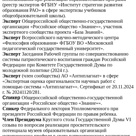
(реестр экспертов ФГБНУ «Институт стратегии развития
образования РАО» в сфере экспертизы учебников
общеобразовательной школы).
Эксперт
Общероссийской общественно-государственной
организации «Российское общество «Знание»», участник
экспертного сообщества проекта «База Знаний».
Эксперт
Всероссийского научно-методического центра
«Философия образования»
ФГБОУ ВО «Московский
педагогический государственный университет».
Эксперт
Заседания Рабочей группы по совершенствованию
системы патриотического воспитания граждан Российской
Федерации при Комитете Государственной Думы по
молодежной политике (2024 г.).
Эксперт
(член сообщества) АО «Антиплагиат» в сфере
«Экспертная оценка оригинальности научных работ с
помощью системы «Антиплагиат»». Сертификат от 20.11.2024
г. № 20241120/281.
Спикер
Общероссийской общественно-государственной
организации «Российское общество «Знание»».
Спикер
Федерального лектория Уполномоченного при
президенте Российской Федерации по правам ребенка.
Член Президиума
Круглого стола Государственной Думы VI
созыва по вопросам реализации просветительского
потенциала музеев образовательных организаций
исторического профиля в свете патриотического воспитания