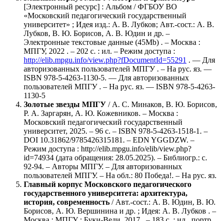
[Электронный ресурс] : Альбом / ФГБОУ ВО
«Московский педагогический государственный
университет» ; Идея изд.: А. В. Лубков; Авт.-сост.: А. В.
Лубков, В. Ю. Борисов, А. В. Юдин и др. –
Электронные текстовые данные (45Mb) . – Москва :
МПГУ, 2022 . – 202 с. : ил. – Режим доступа :
http://elib.mpgu.info/view.php?fDocumentId=55291
. — Для
авторизованных пользователей МПГУ . – На рус. яз. —
ISBN 978-5-4263-1130-5. — Для авторизованных
пользователей МПГУ . – На рус. яз. — ISBN 978-5-4263-
1130-5
Золотые звезды МПГУ
/ А. С. Минаков, В. Ю. Борисов,
Р. А. Заргарян, А. Ю. Кожевников. – Москва :
Московский педагогический государственный
университет, 2025. – 96 с. – ISBN 978-5-4263-1518-1. –
DOI 10.31862/9785426315181. – EDN YGGDZW.
–
Режим доступа : http://elib.mpgu.info/elib/view.php?
id=74934 (дата обращения: 28.05.2025). – Библиогр.: с.
92-94. – Авторы МПГУ. – Для авторизованных
пользователей МПГУ. – На обл.: 80 Победа!. – На рус. яз.
Главный корпус Московского педагогического
государственного университета: архитектура,
история, современность
/ Авт.-сост.: А. В. Юдин, В. Ю.
Борисов, А. Ю. Вершинина и др. ; Идея: А. В. Лубков . –
Москва : МПГУ : Буки-Веди, 2017 . – 183 с. : ил., портр.,