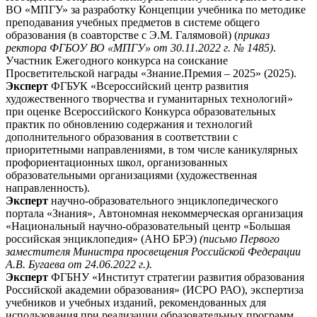
ВО «МПГУ» за разработку Концепции учебника по методике
преподавания учебных предметов в системе общего
образования (в соавторстве с Э.М. Галямовой) (
приказ
ректора ФГБОУ ВО «МПГУ» от 30.11.2022 г. № 1485)
.
Участник Ежегодного конкурса на соискание
Просветительской награды «Знание.Премия – 2025» (2025).
Эксперт
ФГБУК «Всероссийский центр развития
художественного творчества и гуманитарных технологий»
при оценке Всероссийского Конкурса образовательных
практик по обновлению содержания и технологий
дополнительного образования в соответствии с
приоритетными направлениями, в том числе каникулярных
профориентационных школ, организованных
образовательными организациями (художественная
направленность).
Эксперт
научно-образовательного энциклопедического
портала «Знания», Автономная некоммерческая организация
«Национальный научно-образовательный центр «Большая
российская энциклопедия» (АНО БРЭ)
(п
исьмо Первого
заместителя Министра просвещения Российской Федерации
А.В. Бугаева от 24.06.2022 г.).
Эксперт
ФГБНУ «Институт стратегии развития образования
Российской академии образования» (ИСРО РАО), экспертиза
учебников и учебных изданий, рекомендованных для
использования при реализации образовательных программ