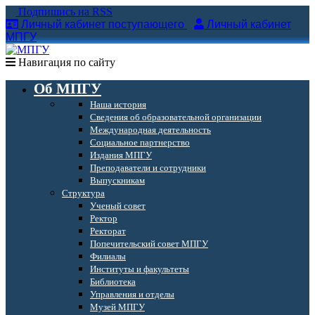
Подпишись на RSS
Личный кабинет поступающего
Личный кабинет
МПГУ
Навигация по сайту
Об МПГУ
Наша история
Сведения об образовательной организации
Международная деятельность
Социальное партнерство
Издания МПГУ
Преподаватели и сотрудники
Выпускникам
Структура
Ученый совет
Ректор
Ректорат
Попечительский совет МПГУ
Филиалы
Институты и факультеты
Библиотека
Управления и отделы
Музей МПГУ