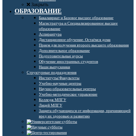
Закрыть
ОБРАЗОВАНИЕ
Бакалавриат и Базовое высшее образование
Магистратура и Специализированное высшее
образование
Аспирантура
Дистанционное обучение. Остаёмся дома
Прием для получения второго высшего образования
Дополнительное образование
Подготовительные курсы
Обучение иностранных студентов
Наши выпускники
Структурные подразделения
Институты/Факультеты
Учебно-научные центры
Научно-образовательные центры
Учебно-методическое управление
Колледж МПГУ
Лицей МПГУ
Защита обучающихся от информации, причиняющей
вред их здоровью и развитию