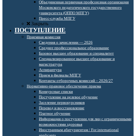
Объединенная первичная профсоюзная организация
Московского педагогического государственного
университета (ОППО МПГУ)
Пресс-служба МПГУ
Закрыть
ПОСТУПЛЕНИЕ
Приемная комиссия
Сведения о зачислении — 2026
Среднее профессиональное образование
Базовое высшее образование и специалитет
Специализированное высшее образование и
магистратура
Аспирантура
Прием в филиалы МПГУ
Контакты отборочных комиссий – 2026/27
Нормативно-правовое обеспечение приема
Конкурсные списки
Поступление на целевое обучение
Заселение первокурсников
Перевод и восстановление
Платное обучение
Информация о поступлении для лиц с ограниченными
возможностями здоровья
Иностранным абитуриентам / For international
applicants