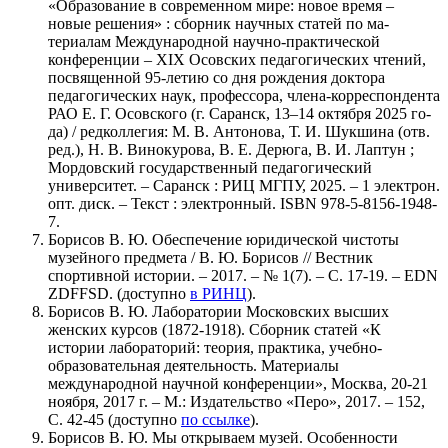
«Образование в современном мире: новое время –
новые решения» : сборник научных статей по ма-
териалам Международной научно-практической
конференции – XIX Осовских педагогических чтений,
посвященной 95-летию со дня рождения доктора
педагогических наук, профессора, члена-корреспондента
РАО Е. Г. Осовского (г. Саранск, 13–14 октября 2025 го-
да) / редколлегия: М. В. Антонова, Т. И. Шукшина (отв.
ред.), Н. В. Винокурова, В. Е. Дерюга, В. И. Лаптун ;
Мордовский государственный педагогический
университет. – Саранск : РИЦ МГПУ, 2025. – 1 электрон.
опт. диск. – Текст : электронный. ISBN 978-5-8156-1948-
7.
Борисов В. Ю. Обеспечение юридической чистоты
музейного предмета / В. Ю. Борисов // Вестник
спортивной истории. – 2017. – № 1(7). – С. 17-19. – EDN
ZDFFSD. (доступно
в РИНЦ
).
Борисов В. Ю. Лаборатории Московских высших
женских курсов (1872-1918). Сборник статей «К
истории лабораторий: теория, практика, учебно-
образовательная деятельность. Материалы
международной научной конференции», Москва, 20-21
ноября, 2017 г. – М.: Издательство «Перо», 2017. – 152,
С. 42-45 (доступно
по ссылке
).
Борисов В. Ю. Мы открываем музей. Особенности