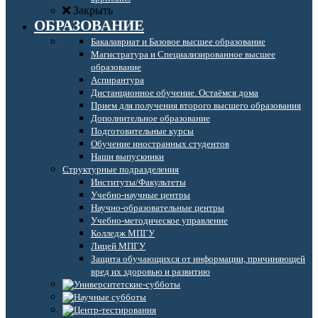
Закрыть
ОБРАЗОВАНИЕ
Бакалавриат и Базовое высшее образование
Магистратура и Специализированное высшее
образование
Аспирантура
Дистанционное обучение. Остаёмся дома
Прием для получения второго высшего образования
Дополнительное образование
Подготовительные курсы
Обучение иностранных студентов
Наши выпускники
Структурные подразделения
Институты/Факультеты
Учебно-научные центры
Научно-образовательные центры
Учебно-методическое управление
Колледж МПГУ
Лицей МПГУ
Защита обучающихся от информации, причиняющей
вред их здоровью и развитию