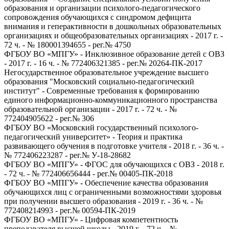
образования и организации психолого-педагогического
сопровождения обучающихся с синдромом дефицита
внимания и геперактивности в дошкольных образовательных
организациях и общеобразовательных организациях - 2017 г. -
72 ч. - № 180001394655 - рег.№ 4750
ФГБОУ ВО «МПГУ» - Инклюзивное образование детей с ОВЗ
- 2017 г. - 16 ч. - № 772406321385 - рег.№ 20264-ПК-2017
Негосударственное образовательное учреждение высшего
образования "Московский социально-педагогический
институт" - Современные требования к формированию
единого информационно-коммуникационного пространства
образовательной организации - 2017 г. - 72 ч. - №
772404905622 - рег.№ 306
ФГБОУ ВО «Московский государственный психолого-
педагогический университет» - Теория и практика
развивающего обучения в подготовке учителя - 2018 г. - 36 ч. -
№ 772406223287 - рег.№ У-18-28682
ФГБОУ ВО «МПГУ» - ФГОС для обучающихся с ОВЗ - 2018 г.
- 72 ч. - № 772406656444 - рег.№ 00405-ПК-2018
ФГБОУ ВО «МПГУ» - Обеспечение качества образования
обучающихся лиц с ограниченными возможностями здоровья
при получении высшего образования - 2019 г. - 36 ч. - №
772408214993 - рег.№ 00594-ПК-2019
ФГБОУ ВО «МПГУ» - Цифровая компетентность
преподавателя высшей школы - 2019 г. - 72 ч. - №