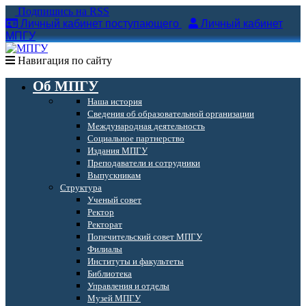
Подпишись на RSS
Личный кабинет поступающего
Личный кабинет
МПГУ
Навигация по сайту
Об МПГУ
Наша история
Сведения об образовательной организации
Международная деятельность
Социальное партнерство
Издания МПГУ
Преподаватели и сотрудники
Выпускникам
Структура
Ученый совет
Ректор
Ректорат
Попечительский совет МПГУ
Филиалы
Институты и факультеты
Библиотека
Управления и отделы
Музей МПГУ