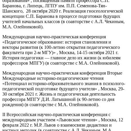
образования» , посвященная памяти профессора С.П.
Баранова, г. Липецк, ЛГПУ им. П.П. Семенова-Тян-
Шанского, 28 октября 2020 г. Реализация гносеологической
концепции С.П. Баранова в процессе подготовки будущих
учителей начальных классов (в соавторстве с А.Л. Чекиным,
М.А. Олейниковой).
Международная научно-практическая конференция
«Педагогическое образование: история становления и
векторы развития (к 100-летию открытия педагогического
факультета при 2-м МГУ)» , Москва, 14-15 октября 2021 г.
История педагогики — главное дело их жизни (к юбилеям
профессоров МПГУ) (в соавторстве с М.А. Олейниковой).
Международная научно-практическая конференция Вторые
Международные историко-педагогические чтения
«Потенциал историко-образовательного знания в психолого-
педагогической подготовке будущего учителя» , Москва, 29-
30 октября 2021 г. Жизнь и педагогическая деятельность
профессора МПГУ Д.И. Латышиной (к 90-летию со дня
рождения) (в соавторстве с М.А. Олейниковой).
II Всероссийская научно-практическая конференция с
международным участием «Львовские чтения» , Москва, 12
февраля 2022 г. М.Р. Львов о взаимосвязи дидактики и
частных методик (в соавторстве с А.Л. Чекиным, М.А.