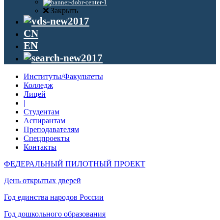
Закрыть
CN
EN
Институты/Факультеты
Колледж
Лицей
|
Студентам
Аспирантам
Преподавателям
Спецпроекты
Контакты
ФЕДЕРАЛЬНЫЙ ПИЛОТНЫЙ ПРОЕКТ
День открытых дверей
Год единства народов России
Год дошкольного образования