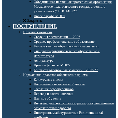
Объединенная первичная профсоюзная организация
Московского педагогического государственного
университета (ОППО МПГУ)
Пресс-служба МПГУ
Закрыть
ПОСТУПЛЕНИЕ
Приемная комиссия
Сведения о зачислении — 2026
Среднее профессиональное образование
Базовое высшее образование и специалитет
Специализированное высшее образование и
магистратура
Аспирантура
Прием в филиалы МПГУ
Контакты отборочных комиссий – 2026/27
Нормативно-правовое обеспечение приема
Конкурсные списки
Поступление на целевое обучение
Заселение первокурсников
Перевод и восстановление
Платное обучение
Информация о поступлении для лиц с ограниченными
возможностями здоровья
Иностранным абитуриентам / For international
applicants