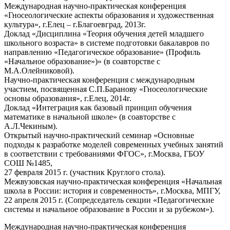
Международная научно-практическая конференция
«Гносеологические аспекты образования и художественная
культура», г.Елец – г.Благоевград, 2013г.
Доклад «Дисциплина «Теория обучения детей младшего
школьного возраста» в системе подготовки бакалавров по
направлению «Педагогическое образование» (Профиль
«Начальное образование»)» (в соавторстве с
М.А.Олейниковой).
Научно-практическая конференция с международным
участием, посвященная С.П.Баранову «Гносеологические
основы образования», г.Елец, 2014г.
Доклад «Интеграция как базовый принцип обучения
математике в начальной школе» (в соавторстве с
А.Л.Чекиным).
Открытый научно-практический семинар «Основные
подходы к разработке моделей современных учебных занятий
в соответствии с требованиями ФГОС», г.Москва, ГБОУ
СОШ №1485,
27 февраля 2015 г. (участник Круглого стола).
Межвузовская научно-практическая конференция «Начальная
школа в России: история и современность», г.Москва, МПГУ,
22 апреля 2015 г. (Сопредседатель секции «Педагогические
системы и начальное образование в России и за рубежом»).
Международная научно-практическая конференция