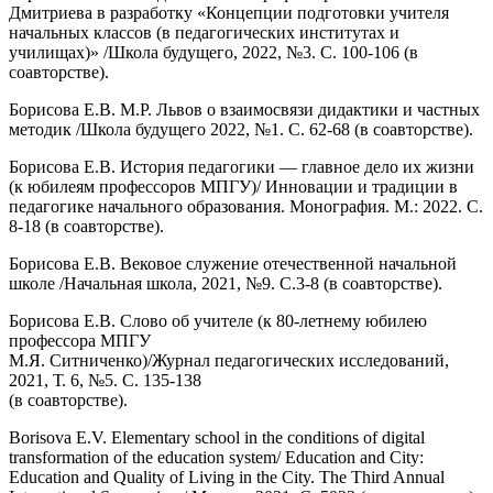
Дмитриева в разработку «Концепции подготовки учителя
начальных классов (в педагогических институтах и
училищах)» /Школа будущего, 2022, №3. С. 100-106 (в
соавторстве).
Борисова Е.В. М.Р. Львов о взаимосвязи дидактики и частных
методик /Школа будущего 2022, №1. С. 62-68 (в соавторстве).
Борисова Е.В. История педагогики — главное дело их жизни
(к юбилеям профессоров МПГУ)/ Инновации и традиции в
педагогике начального образования. Монография. М.: 2022. С.
8-18 (в соавторстве).
Борисова Е.В. Вековое служение отечественной начальной
школе /Начальная школа, 2021, №9. С.3-8 (в соавторстве).
Борисова Е.В. Слово об учителе (к 80-летнему юбилею
профессора МПГУ
М.Я. Ситниченко)/Журнал педагогических исследований,
2021, Т. 6, №5. С. 135-138
(в соавторстве).
Borisova E.V. Elementary school in the conditions of digital
transformation of the education system/ Education and City:
Education and Quality of Living in the City. The Third Annual