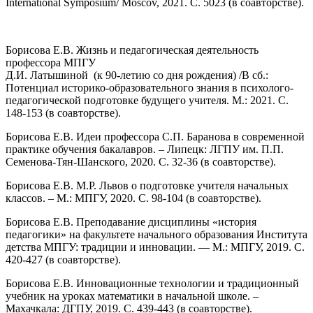
International Symposium/ Moscov, 2021. C. 5023 (в соавторстве).
Борисова Е.В. Жизнь и педагогическая деятельность
профессора МПГУ
Д.И. Латышиной (к 90-летию со дня рождения) /В сб.:
Потенциал историко-образовательного знания в психолого-
педагогической подготовке будущего учителя. М.: 2021. С.
148-153 (в соавторстве).
Борисова Е.В. Идеи профессора С.П. Баранова в современной
практике обучения бакалавров. – Липецк: ЛГПУ им. П.П.
Семенова-Тян-Шанского, 2020. С. 32-36 (в соавторстве).
Борисова Е.В. М.Р. Львов о подготовке учителя начальных
классов. – М.: МПГУ, 2020. С. 98-104 (в соавторстве).
Борисова Е.В. Преподавание дисциплины «история
педагогики» на факультете начального образования Института
детства МПГУ: традиции и инновации. — М.: МПГУ, 2019. С.
420-427 (в соавторстве).
Борисова Е.В. Инновационные технологии и традиционный
учебник на уроках математики в начальной школе. –
Махачкала: ДГПУ, 2019. С. 439-443 (в соавторстве).