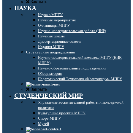
Закрыть
НАУКА
Наука в МПГУ
Научные мероприятия
Олимпиады МПГУ
Научно-исследовательская работа (НИР)
Научные школы
Диссертационные советы
Издания МПГУ
Структурные подразделения
Научно-исследовательский комплекс МПГУ (НИК
МПГУ)
Научно-образовательные подразделения
Обсерватория
Педагогический Технопарк «Кванториум» МПГУ
Закрыть
СТУДЕНЧЕСКИЙ МИР
Управление воспитательной работы и молодежной
политики
Культурные проекты МПГУ
Спорт МПГУ
Музей