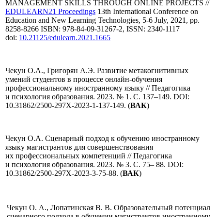
MANAGEMENT SKILLS THROUGH ONLINE PROJECTS //
EDULEARN21 Proceedings
13th International Conference on
Education and New Learning Technologies, 5-6 July, 2021, pp.
8258-8266 ISBN: 978-84-09-31267-2, ISSN: 2340-1117
doi:
10.21125/edulearn.2021.1665
Чекун О.А., Григорян А.Э. Развитие метакогнитивных
умений студентов в процессе онлайн-обучения
профессиональному иностранному языку // Педагогика
и психология образования. 2023. № 1. С. 137–149. DOI:
10.31862/2500-297X-2023-1-137-149. (
ВАК
)
Чекун О.А. Сценарный подход к обучению иностранному
языку магистрантов для совершенствования
их профессиональных компетенций // Педагогика
и психология образования. 2023. № 3. С. 75– 88. DOI:
10.31862/2500-297X-2023-3-75-88. (
ВАК
)
Чекун О. А., Лопатинская В. В. Образовательный потенциал
сценарного подхода в обучении магистрантов иностранному