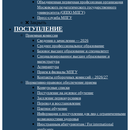
Объединенная первичная профсоюзная организация
Московского педагогического государственного
университета (ОППО МПГУ)
Пресс-служба МПГУ
Закрыть
ПОСТУПЛЕНИЕ
Приемная комиссия
Сведения о зачислении — 2026
Среднее профессиональное образование
Базовое высшее образование и специалитет
Специализированное высшее образование и
магистратура
Аспирантура
Прием в филиалы МПГУ
Контакты отборочных комиссий – 2026/27
Нормативно-правовое обеспечение приема
Конкурсные списки
Поступление на целевое обучение
Заселение первокурсников
Перевод и восстановление
Платное обучение
Информация о поступлении для лиц с ограниченными
возможностями здоровья
Иностранным абитуриентам / For international
applicants