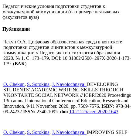
Педагогические условия подготовки студентов к
межкультурной коммуникации (на примере неязыковых
факультетов вуза)
Публикации
Чекун О.А. Цифровая образовательная среда в контексте
подготовки студентов-лингвистов к межкультурной
коммуникации // Педагогика и психология образования.
2020. № 1. С. 173–179. DOI: 10.31862/2500- 297X-2020-1-173-
179 (
ВАК
)
O. Chekun
,
S. Sorokina
,
J. Navolochnaya
DEVELOPING
STUDENTS’ ACADEMIC WRITING SKILLS THROUGH
VKONTAKTE SOCIAL NETWORK
//
ICERI2020 Proceedings
13th annual International Conference of Education, Research and
Innovation, 9-11 November, 2020, pp. 7569-7576.
ISBN:
978-84-
09-24232
ISSN:
2340-1095
doi:
10.21125/iceri.2020.1643
O. Chekun
,
S. Sorokina
,
J. Navolochnaya
IMPROVING SELF-