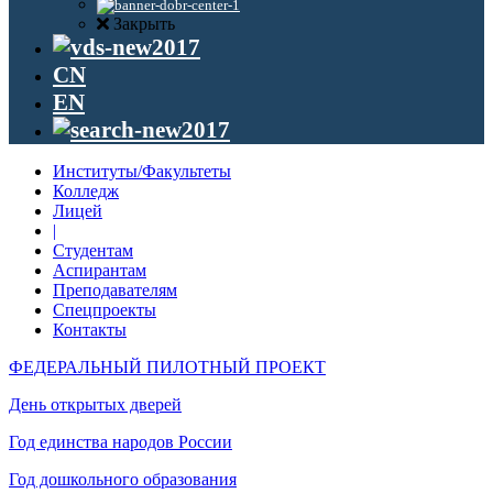
Закрыть
CN
EN
Институты/Факультеты
Колледж
Лицей
|
Студентам
Аспирантам
Преподавателям
Спецпроекты
Контакты
ФЕДЕРАЛЬНЫЙ ПИЛОТНЫЙ ПРОЕКТ
День открытых дверей
Год единства народов России
Год дошкольного образования