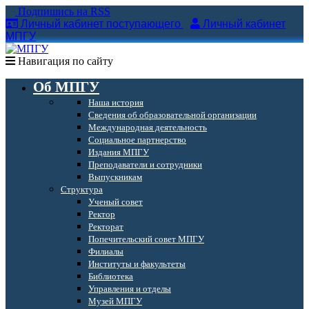
Подпишись на RSS
Личный кабинет поступающего
Личный кабинет
МПГУ
Навигация по сайту
Об МПГУ
Наша история
Сведения об образовательной организации
Международная деятельность
Социальное партнерство
Издания МПГУ
Преподаватели и сотрудники
Выпускникам
Структура
Ученый совет
Ректор
Ректорат
Попечительский совет МПГУ
Филиалы
Институты и факультеты
Библиотека
Управления и отделы
Музей МПГУ