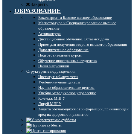
Закрыть
ОБРАЗОВАНИЕ
Бакалавриат и Базовое высшее образование
Магистратура и Специализированное высшее
образование
Аспирантура
Дистанционное обучение. Остаёмся дома
Прием для получения второго высшего образования
Дополнительное образование
Подготовительные курсы
Обучение иностранных студентов
Наши выпускники
Структурные подразделения
Институты/Факультеты
Учебно-научные центры
Научно-образовательные центры
Учебно-методическое управление
Колледж МПГУ
Лицей МПГУ
Защита обучающихся от информации, причиняющей
вред их здоровью и развитию