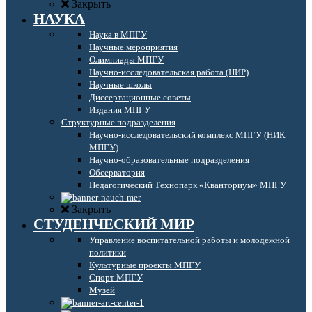
Закрыть
НАУКА
Наука в МПГУ
Научные мероприятия
Олимпиады МПГУ
Научно-исследовательская работа (НИР)
Научные школы
Диссертационные советы
Издания МПГУ
Структурные подразделения
Научно-исследовательский комплекс МПГУ (НИК
МПГУ)
Научно-образовательные подразделения
Обсерватория
Педагогический Технопарк «Кванториум» МПГУ
Закрыть
СТУДЕНЧЕСКИЙ МИР
Управление воспитательной работы и молодежной
политики
Культурные проекты МПГУ
Спорт МПГУ
Музей